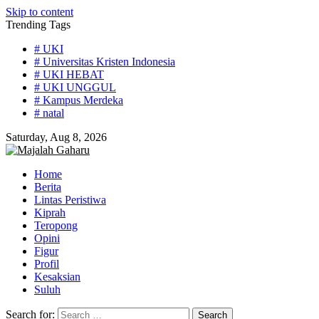
Skip to content
Trending Tags
# UKI
# Universitas Kristen Indonesia
# UKI HEBAT
# UKI UNGGUL
# Kampus Merdeka
# natal
Saturday, Aug 8, 2026
Home
Berita
Lintas Peristiwa
Kiprah
Teropong
Opini
Figur
Profil
Kesaksian
Suluh
Search for: