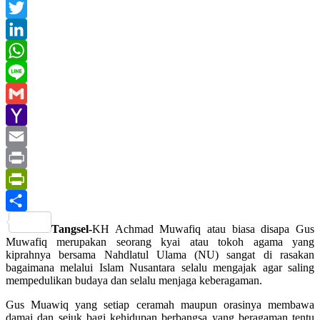
Facebook
Twitter
LinkedIn
WhatsApp
Line
Gmail
Yahoo
Mail
Email
Print
PrintFriendly
Share
Tangsel-
KH Achmad Muwafiq atau biasa disapa Gus
Muwafiq merupakan seorang kyai atau tokoh agama yang
kiprahnya bersama Nahdlatul Ulama (NU) sangat di rasakan
bagaimana melalui Islam Nusantara selalu mengajak agar saling
mempedulikan budaya dan selalu menjaga keberagaman.
Gus Muawiq yang setiap ceramah maupun orasinya membawa
damai dan sejuk bagi kehidupan berbangsa yang beragaman tentu