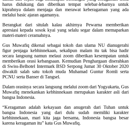
harus didukung dan diberikan tempat selebar-lebarnya untuk
kiprahnya dalam menjaga dan merawat keberagaman yang ada
melalui basic ajaran agamanya.
Berangkat dari situlah kalau akhirnya Pewarna memberikan
apresiasi kepada sosok kyai yang selalu segar dalam memaparkan
materi-materi ceramahnya.
Gus Muwafiq dikenal sebagai tokoh dan ulama NU dianugerahi
figur penjaga kebhinnekaan, sekalipun malam itu tak bisa hadir
secara langsung namun melaui zoom diberikan kesempatan untuk
memberikan orasi kebangsaan. Kemudian Penghargaan diserahkan
di Swiss-Belhotel Intermark BSD Serpong Jumat 30 Oktober 2020
diwakili salah satu tokoh muda Muhamad Guntur Romli serta
PCNU serta Banser di Tangsel.
Dalam orasinya secara langsung melalui zoom dari Yogyakarta, Gus
Muwafiq menekankan kebhinnekaan merupakan karakter asli dari
bangsa Indonesia.
“Keragaman adalah kekayaan dan anugerah dari Tuhan untuk
bangsa Indonesia yang dari dulu sudah memiliki karakter
kebhinnekaan, mari kita jaga bersama, Indonesia bangsa besar
karena keragaman itu” kata Gus Muwafiq.