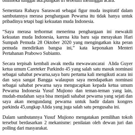
bhinneka tunggal Ika.pungkas tri sebelum meninggal acara.
Sementara Rahayu Saraswati sebagai figur muda inspiratif dalam
sambutannya merasa penghargaan Pewarna itu tidak hanya untuk
pribadinya tetapi bagi kekuatan muda Indonesia.
“Saya merasa terhormat menerima penghargaan ini mewakili
kekuatan muda Indonesia, karena kita baru saja merayakan Hari
Sumpah Pemuda 28 Oktober 2020 yang mengingatkan kita peran
pemuda mendirikan bangsa ini,” kata keponakan Menteri
Pertahanan Prabowo Subianto.
Secara terpisah kembali awak media mewawancarai Alida Guyer
ketua umum Careteker Parkindo 45 yang salah satu masuk nominasi
sebagai sahabat pewarna,saya baru pertama kali mengikuti acara ini
dan saya sangat Bangga walaupun saya mendapatkan nominasi
sebagai sahabat pewarna saya mengucapkan kepada ketua umum
Pewarna Indonesia Yusuf Mujiono dan teman-teman yang lain,
mudah-mudahan saya bisa menjadi sahabat pewarna yang sejati dan
saya akan mengundang pewarna untuk hadir dalam kongres
parkinda 45,ungkap Alida yang juga salah satu pengusaha ini.
Dalam sambutannya Yusuf Mujiono mengatakan pemilihan tokoh
tersebut berdasarkan 2 mekanisme: penilaian oleh dewan juri dan
polling dari masyarakat.