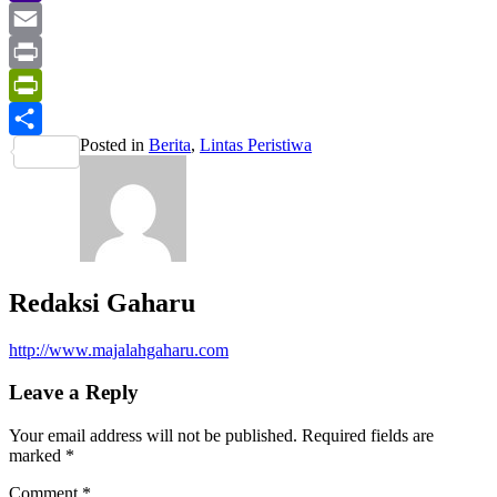
Yahoo
Mail
Email
Print
PrintFriendly
Posted in
Berita
,
Lintas Peristiwa
Share
Redaksi Gaharu
http://www.majalahgaharu.com
Leave a Reply
Your email address will not be published.
Required fields are
marked
*
Comment
*