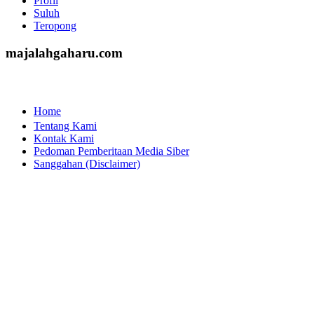
Kesaksian
Kiprah
Lintas Peristiwa
Opini
Profil
Suluh
Teropong
majalahgaharu.com
Home
Tentang Kami
Kontak Kami
Pedoman Pemberitaan Media Siber
Sanggahan (Disclaimer)