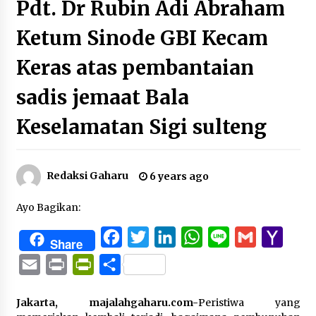
Pdt. Dr Rubin Adi Abraham
Ketum Sinode GBI Kecam
Keras atas pembantaian
sadis jemaat Bala
Keselamatan Sigi sulteng
Redaksi Gaharu
6 years ago
Ayo Bagikan:
Facebook
Twitter
LinkedIn
WhatsApp
Line
Gmail
Yaho
Share
Mail
Email
Print
PrintFriendly
Share
Jakarta, majalahgaharu.com-
Peristiwa yang