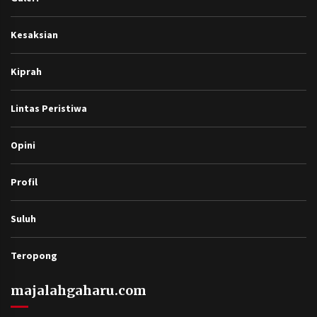
Kesaksian
Kiprah
Lintas Peristiwa
Opini
Profil
Suluh
Teropong
majalahgaharu.com