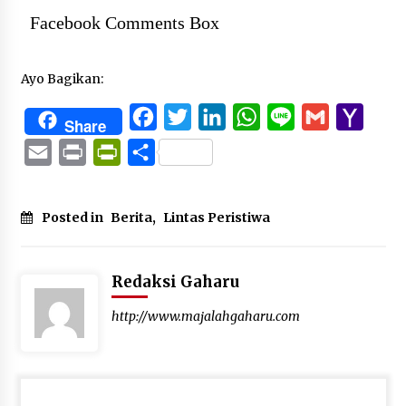
Facebook Comments Box
Ayo Bagikan:
Facebook
Twitter
LinkedIn
WhatsApp
Line
Gmail
Yaho
Share
Mail
Email
Print
PrintFriendly
Share
Posted in
Berita
,
Lintas Peristiwa
Redaksi Gaharu
http://www.majalahgaharu.com