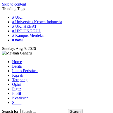
Skip to content
Trending Tags
# UKI
# Universitas Kristen Indonesia
# UKI HEBAT
# UKI UNGGUL
# Kampus Merdeka
# natal
Sunday, Aug 9, 2026
Home
Berita
Lintas Peristiwa
Kiprah
Teropong
Opini
Figur
Profil
Kesaksian
Suluh
Search for: