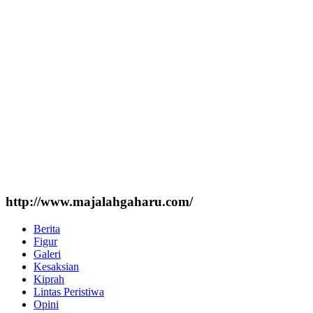
http://www.majalahgaharu.com/
Berita
Figur
Galeri
Kesaksian
Kiprah
Lintas Peristiwa
Opini