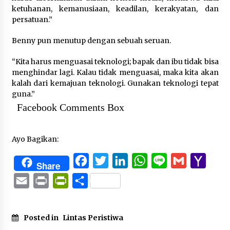
ketuhanan, kemanusiaan, keadilan, kerakyatan, dan
persatuan.”
Benny pun menutup dengan sebuah seruan.
“Kita harus menguasai teknologi; bapak dan ibu tidak bisa
menghindar lagi. Kalau tidak menguasai, maka kita akan
kalah dari kemajuan teknologi. Gunakan teknologi tepat
guna.”
Facebook Comments Box
Ayo Bagikan:
Facebook
Twitter
LinkedIn
WhatsApp
Line
Gmail
Yaho
Share
Mail
Email
Print
PrintFriendly
Share
Posted in
Lintas Peristiwa