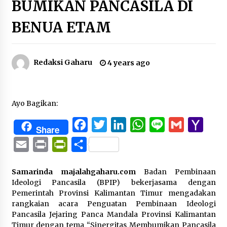
BUMIKAN PANCASILA DI
BENUA ETAM
Redaksi Gaharu
4 years ago
Ayo Bagikan:
Facebook
Twitter
LinkedIn
WhatsApp
Line
Gmail
Yaho
Share
Mail
Email
Print
PrintFriendly
Share
Samarinda majalahgaharu.com
Badan Pembinaan
Ideologi Pancasila (BPIP) bekerjasama dengan
Pemerintah Provinsi Kalimantan Timur mengadakan
rangkaian acara Penguatan Pembinaan Ideologi
Pancasila Jejaring Panca Mandala Provinsi Kalimantan
Timur dengan tema “Sinergitas Membumikan Pancasila