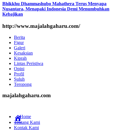
Bhikkhu Dhammashubo Mahathera Terus Menyapa
Nusantara, Menapaki Indonesia Demi Menumbuhkan
Kebajikan
http://www.majalahgaharu.com/
Berita
Figur
Galeri
Kesaksian
Kiprah
Lintas Peristiwa
Opini
Profil
Suluh
Teropong
majalahgaharu.com
Home
Tentang Kami
Kontak Kami