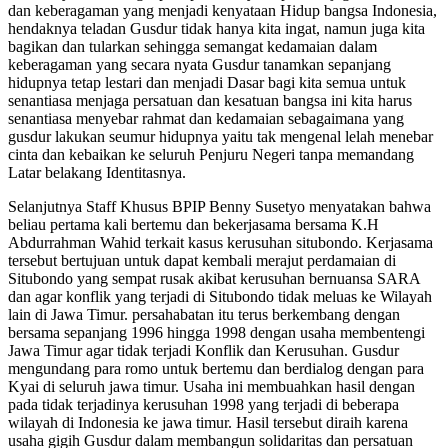
dan keberagaman yang menjadi kenyataan Hidup bangsa Indonesia,
hendaknya teladan Gusdur tidak hanya kita ingat, namun juga kita
bagikan dan tularkan sehingga semangat kedamaian dalam
keberagaman yang secara nyata Gusdur tanamkan sepanjang
hidupnya tetap lestari dan menjadi Dasar bagi kita semua untuk
senantiasa menjaga persatuan dan kesatuan bangsa ini kita harus
senantiasa menyebar rahmat dan kedamaian sebagaimana yang
gusdur lakukan seumur hidupnya yaitu tak mengenal lelah menebar
cinta dan kebaikan ke seluruh Penjuru Negeri tanpa memandang
Latar belakang Identitasnya.
Selanjutnya Staff Khusus BPIP Benny Susetyo menyatakan bahwa
beliau pertama kali bertemu dan bekerjasama bersama K.H
Abdurrahman Wahid terkait kasus kerusuhan situbondo. Kerjasama
tersebut bertujuan untuk dapat kembali merajut perdamaian di
Situbondo yang sempat rusak akibat kerusuhan bernuansa SARA
dan agar konflik yang terjadi di Situbondo tidak meluas ke Wilayah
lain di Jawa Timur. persahabatan itu terus berkembang dengan
bersama sepanjang 1996 hingga 1998 dengan usaha membentengi
Jawa Timur agar tidak terjadi Konflik dan Kerusuhan. Gusdur
mengundang para romo untuk bertemu dan berdialog dengan para
Kyai di seluruh jawa timur. Usaha ini membuahkan hasil dengan
pada tidak terjadinya kerusuhan 1998 yang terjadi di beberapa
wilayah di Indonesia ke jawa timur. Hasil tersebut diraih karena
usaha gigih Gusdur dalam membangun solidaritas dan persatuan