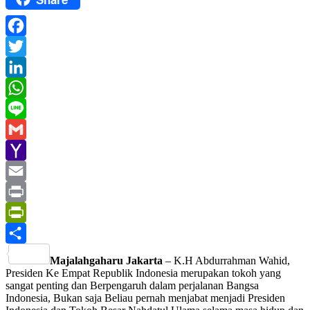
Facebook
Twitter
LinkedIn
WhatsApp
Line
Gmail
Yahoo
Mail
Email
Print
PrintFriendly
Share
Majalahgaharu Jakarta
– K.H Abdurrahman Wahid,
Presiden Ke Empat Republik Indonesia merupakan tokoh yang
sangat penting dan Berpengaruh dalam perjalanan Bangsa
Indonesia, Bukan saja Beliau pernah menjabat menjadi Presiden