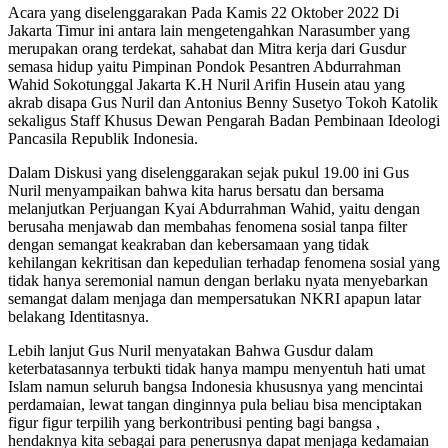
Acara yang diselenggarakan Pada Kamis 22 Oktober 2022 Di
Jakarta Timur ini antara lain mengetengahkan Narasumber yang
merupakan orang terdekat, sahabat dan Mitra kerja dari Gusdur
semasa hidup yaitu Pimpinan Pondok Pesantren Abdurrahman
Wahid Sokotunggal Jakarta K.H Nuril Arifin Husein atau yang
akrab disapa Gus Nuril dan Antonius Benny Susetyo Tokoh Katolik
sekaligus Staff Khusus Dewan Pengarah Badan Pembinaan Ideologi
Pancasila Republik Indonesia.
Dalam Diskusi yang diselenggarakan sejak pukul 19.00 ini Gus
Nuril menyampaikan bahwa kita harus bersatu dan bersama
melanjutkan Perjuangan Kyai Abdurrahman Wahid, yaitu dengan
berusaha menjawab dan membahas fenomena sosial tanpa filter
dengan semangat keakraban dan kebersamaan yang tidak
kehilangan kekritisan dan kepedulian terhadap fenomena sosial yang
tidak hanya seremonial namun dengan berlaku nyata menyebarkan
semangat dalam menjaga dan mempersatukan NKRI apapun latar
belakang Identitasnya.
Lebih lanjut Gus Nuril menyatakan Bahwa Gusdur dalam
keterbatasannya terbukti tidak hanya mampu menyentuh hati umat
Islam namun seluruh bangsa Indonesia khususnya yang mencintai
perdamaian, lewat tangan dinginnya pula beliau bisa menciptakan
figur figur terpilih yang berkontribusi penting bagi bangsa ,
hendaknya kita sebagai para penerusnya dapat menjaga kedamaian