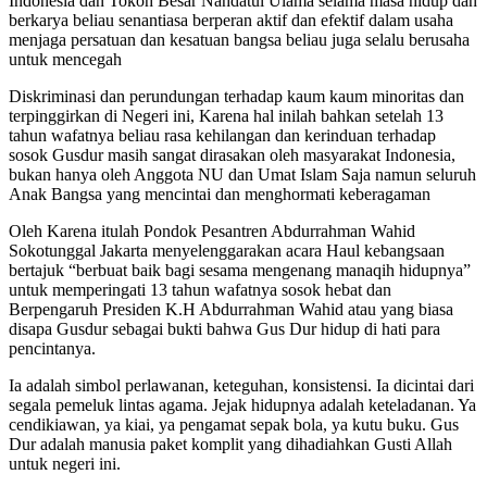
Indonesia dan Tokoh Besar Nahdatul Ulama selama masa hidup dan
berkarya beliau senantiasa berperan aktif dan efektif dalam usaha
menjaga persatuan dan kesatuan bangsa beliau juga selalu berusaha
untuk mencegah
Diskriminasi dan perundungan terhadap kaum kaum minoritas dan
terpinggirkan di Negeri ini, Karena hal inilah bahkan setelah 13
tahun wafatnya beliau rasa kehilangan dan kerinduan terhadap
sosok Gusdur masih sangat dirasakan oleh masyarakat Indonesia,
bukan hanya oleh Anggota NU dan Umat Islam Saja namun seluruh
Anak Bangsa yang mencintai dan menghormati keberagaman
Oleh Karena itulah Pondok Pesantren Abdurrahman Wahid
Sokotunggal Jakarta menyelenggarakan acara Haul kebangsaan
bertajuk “berbuat baik bagi sesama mengenang manaqih hidupnya”
untuk memperingati 13 tahun wafatnya sosok hebat dan
Berpengaruh Presiden K.H Abdurrahman Wahid atau yang biasa
disapa Gusdur sebagai bukti bahwa Gus Dur hidup di hati para
pencintanya.
Ia adalah simbol perlawanan, keteguhan, konsistensi. Ia dicintai dari
segala pemeluk lintas agama. Jejak hidupnya adalah keteladanan. Ya
cendikiawan, ya kiai, ya pengamat sepak bola, ya kutu buku. Gus
Dur adalah manusia paket komplit yang dihadiahkan Gusti Allah
untuk negeri ini.