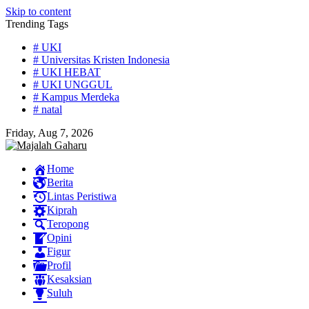
Skip to content
Trending Tags
# UKI
# Universitas Kristen Indonesia
# UKI HEBAT
# UKI UNGGUL
# Kampus Merdeka
# natal
Friday, Aug 7, 2026
Home
Berita
Lintas Peristiwa
Kiprah
Teropong
Opini
Figur
Profil
Kesaksian
Suluh