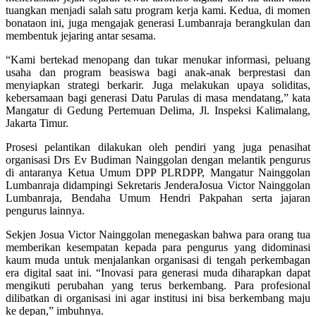
tuangkan menjadi salah satu program kerja kami. Kedua, di momen
bonataon ini, juga mengajak generasi Lumbanraja berangkulan dan
membentuk jejaring antar sesama.
“Kami bertekad menopang dan tukar menukar informasi, peluang
usaha dan program beasiswa bagi anak-anak berprestasi dan
menyiapkan strategi berkarir. Juga melakukan upaya soliditas,
kebersamaan bagi generasi Datu Parulas di masa mendatang,” kata
Mangatur di Gedung Pertemuan Delima, Jl. Inspeksi Kalimalang,
Jakarta Timur.
Prosesi pelantikan dilakukan oleh pendiri yang juga penasihat
organisasi Drs Ev Budiman Nainggolan dengan melantik pengurus
di antaranya Ketua Umum DPP PLRDPP, Mangatur Nainggolan
Lumbanraja didampingi Sekretaris JenderaJosua Victor Nainggolan
Lumbanraja, Bendaha Umum Hendri Pakpahan serta jajaran
pengurus lainnya.
Sekjen Josua Victor Nainggolan menegaskan bahwa para orang tua
memberikan kesempatan kepada para pengurus yang didominasi
kaum muda untuk menjalankan organisasi di tengah perkembagan
era digital saat ini. “Inovasi para generasi muda diharapkan dapat
mengikuti perubahan yang terus berkembang. Para profesional
dilibatkan di organisasi ini agar institusi ini bisa berkembang maju
ke depan,” imbuhnya.