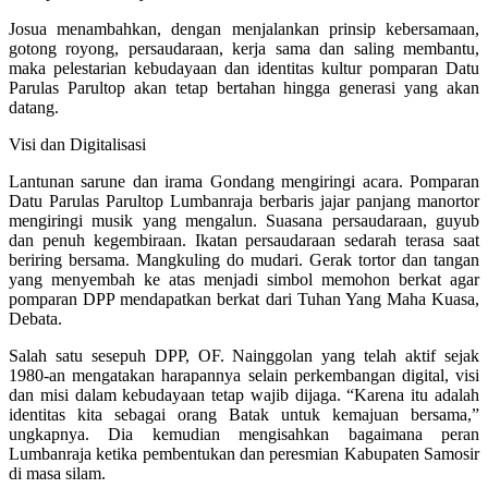
Josua menambahkan, dengan menjalankan prinsip kebersamaan,
gotong royong, persaudaraan, kerja sama dan saling membantu,
maka pelestarian kebudayaan dan identitas kultur pomparan Datu
Parulas Parultop akan tetap bertahan hingga generasi yang akan
datang.
Visi dan Digitalisasi
Lantunan sarune dan irama Gondang mengiringi acara. Pomparan
Datu Parulas Parultop Lumbanraja berbaris jajar panjang manortor
mengiringi musik yang mengalun. Suasana persaudaraan, guyub
dan penuh kegembiraan. Ikatan persaudaraan sedarah terasa saat
beriring bersama. Mangkuling do mudari. Gerak tortor dan tangan
yang menyembah ke atas menjadi simbol memohon berkat agar
pomparan DPP mendapatkan berkat dari Tuhan Yang Maha Kuasa,
Debata.
Salah satu sesepuh DPP, OF. Nainggolan yang telah aktif sejak
1980-an mengatakan harapannya selain perkembangan digital, visi
dan misi dalam kebudayaan tetap wajib dijaga. “Karena itu adalah
identitas kita sebagai orang Batak untuk kemajuan bersama,”
ungkapnya. Dia kemudian mengisahkan bagaimana peran
Lumbanraja ketika pembentukan dan peresmian Kabupaten Samosir
di masa silam.