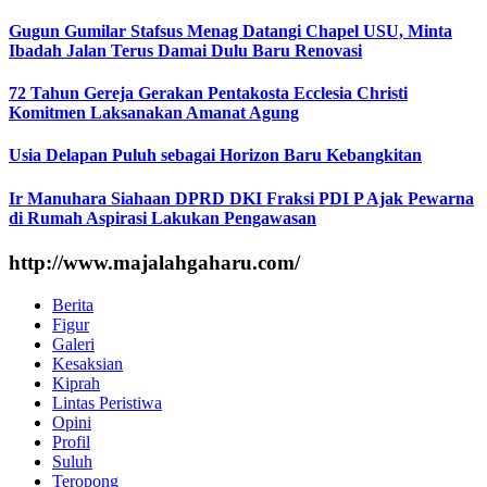
Gugun Gumilar Stafsus Menag Datangi Chapel USU, Minta
Ibadah Jalan Terus Damai Dulu Baru Renovasi
72 Tahun Gereja Gerakan Pentakosta Ecclesia Christi
Komitmen Laksanakan Amanat Agung
Usia Delapan Puluh sebagai Horizon Baru Kebangkitan
Ir Manuhara Siahaan DPRD DKI Fraksi PDI P Ajak Pewarna
di Rumah Aspirasi Lakukan Pengawasan
http://www.majalahgaharu.com/
Berita
Figur
Galeri
Kesaksian
Kiprah
Lintas Peristiwa
Opini
Profil
Suluh
Teropong