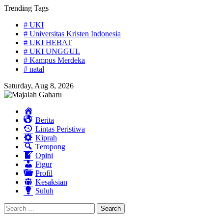
Skip
Trending Tags
to
# UKI
content
# Universitas Kristen Indonesia
# UKI HEBAT
# UKI UNGGUL
# Kampus Merdeka
# natal
Saturday, Aug 8, 2026
Home
Berita
Lintas Peristiwa
Kiprah
Teropong
Opini
Figur
Profil
Kesaksian
Suluh
Search
for: