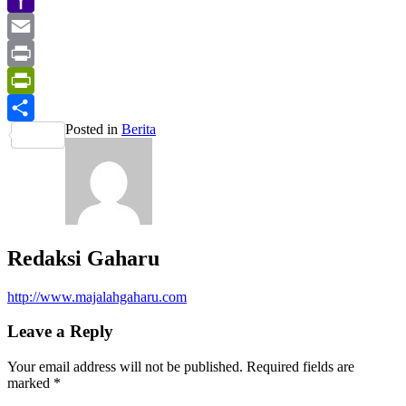
Yahoo
Mail
Email
Print
PrintFriendly
Posted in
Berita
Share
Redaksi Gaharu
http://www.majalahgaharu.com
Leave a Reply
Your email address will not be published.
Required fields are
marked
*