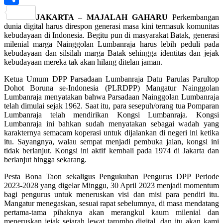
Share
JAKARTA – MAJALAH GAHARU
Perkembangan
dunia digital harus direspon generasi masa kini termasuk komunitas
kebudayaan di Indonesia. Begitu pun di masyarakat Batak, generasi
milenial marga Nainggolan Lumbanraja harus lebih peduli pada
kebudayaan dan silsilah marga Batak sehingga identitas dan jejak
kebudayaan mereka tak akan hilang ditelan jaman.
Ketua Umum DPP Parsadaan Lumbanraja Datu Parulas Parultop
Dohot Boruna se-Indonesia (PLRDPP) Mangatur Nainggolan
Lumbanraja menyatakan bahwa Parsadaan Nainggolan Lumbanraja
telah dimulai sejak 1962. Saat itu, para sesepuh/orang tua Pomparan
Lumbanraja telah mendirikan Kongsi Lumbanraja. Kongsi
Lumbanraja ini bahkan sudah menyatakan sebagai wadah yang
karakternya semacam koperasi untuk dijalankan di negeri ini ketika
itu. Sayangnya, walau sempat menjadi pembuka jalan, kongsi ini
tidak berlanjut. Kongsi ini aktif kembali pada 1974 di Jakarta dan
berlanjut hingga sekarang.
Pesta Bona Taon sekaligus Pengukuhan Pengurus DPP Periode
2023-2028 yang digelar Minggu, 30 April 2023 menjadi momentum
bagi pengurus untuk meneruskan visi dan misi para pendiri itu.
Mangatur menegaskan, sesuai rapat sebelumnya, di masa mendatang
pertama-tama pihaknya akan merangkul kaum milenial dan
meneruskan jejak sejarah lewat tarombo digital, dan itu akan kami