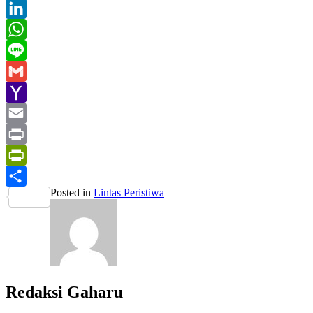
Twitter
LinkedIn
WhatsApp
Line
Gmail
Yahoo
Mail
Email
Print
PrintFriendly
Posted in
Lintas Peristiwa
Share
Redaksi Gaharu