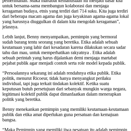
pemerintahan. Maka martabat kemanusiaan itu menjadi dasar kita
untuk bersama-sama membangun kolaborasi dan menjaga
keragaman budaya, etnis yang terdiri dari 714 suku. Kita juga terdiri
dari beberapa macam agama dan juga keyakinan agama-agama lokal
yang harusnya diuggulkan di dalam kita mengolah keragaman”,
jelasnya.
Lebih lanjut, Benny menyampaikan, pemimpin yang bermoral
sudah barang tentu seorang yang beretika. Etika adalah sebuah
keutamaan yang lahir dari kesadaran karena dilakukan secara sadar
tahu dan mau, untuk memperhatikan rakyatnya . Etika adalah
sebuah perintah yang harus dijalankan demi menjaga martabat
pejabat publik agar menjadi contoh serta role model kepada publik.
“Persoalannya sekarang ini adalah rendahnya etika publik. Etika
politik, menurut Ricoeur, tidak hanya menyangkut perilaku
individual, tapi juga terkait tindakan kolektif. Ketika suatu
keputusan butuh persetujuan dari sebanyak mungkin warga negara,
legitimasi kolektif publik dapat dimanfaatkan dalam menerapkan
politik yang beretika.
Benny menekankan pemimpin yang memiliki keutamaan-keutamaan
publik dan etika amat diperlukan guna persatuan dan kemajuan
bangsa.
“Maka Pemimpin yang memiliki jiwa pesatuan itu adalah pemimpin