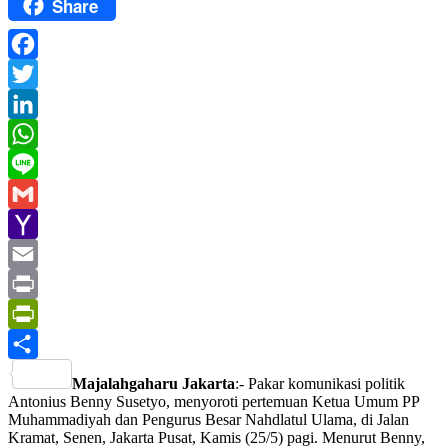
Share
Facebook
Twitter
LinkedIn
WhatsApp
Line
Gmail
Yahoo
Mail
Email
Print
PrintFriendly
Share
Majalahgaharu Jakarta
:- Pakar komunikasi politik
Antonius Benny Susetyo, menyoroti pertemuan Ketua Umum PP
Muhammadiyah dan Pengurus Besar Nahdlatul Ulama, di Jalan
Kramat, Senen, Jakarta Pusat, Kamis (25/5) pagi. Menurut Benny,