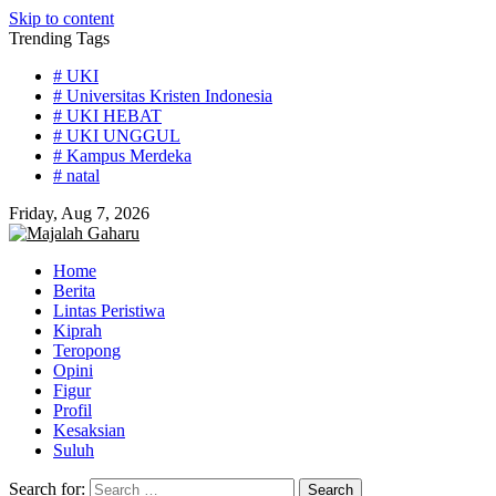
Skip to content
Trending Tags
# UKI
# Universitas Kristen Indonesia
# UKI HEBAT
# UKI UNGGUL
# Kampus Merdeka
# natal
Friday, Aug 7, 2026
Home
Berita
Lintas Peristiwa
Kiprah
Teropong
Opini
Figur
Profil
Kesaksian
Suluh
Search for: