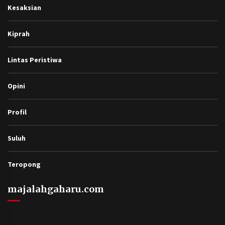
Kesaksian
Kiprah
Lintas Peristiwa
Opini
Profil
Suluh
Teropong
majalahgaharu.com