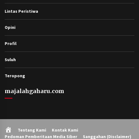
Lintas Peristiwa
Opini
Profil
Suluh
Teropong
majalahgaharu.com
Home
Tentang Kami
Kontak Kami
Pedoman Pemberitaan Media Siber
Sanggahan (Disclaimer)