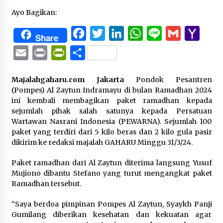
Ayo Bagikan:
Facebook
Twitter
LinkedIn
WhatsApp
Line
Gmail
Yaho
Share
Mail
Email
Print
PrintFriendly
Share
Majalahgaharu.com Jakarta
Pondok Pesantren
(Pompes) Al Zaytun Indramayu di bulan Ramadhan 2024
ini kembali membagikan paket ramadhan kepada
sejumlah pihak salah satunya kepada Persatuan
Wartawan Nasrani Indonesia (PEWARNA). Sejumlah 100
paket yang terdiri dari 5 kilo beras dan 2 kilo gula pasir
dikirim ke redaksi majalah GAHARU Minggu 31/3/24.
Paket ramadhan dari Al Zaytun diterima langsung Yusuf
Mujiono dibantu Stefano yang turut mengangkat paket
Ramadhan tersebut.
“Saya berdoa pimpinan Pompes Al Zaytun, Syaykh Panji
Gumilang diberikan kesehatan dan kekuatan agar