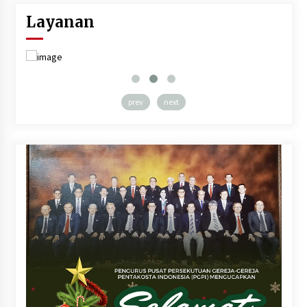
Layanan
prev
next