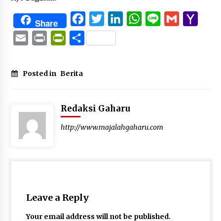
Facebook
Twitter
LinkedIn
WhatsApp
Line
Gmail
Yaho
Share
Mail
Email
Print
PrintFriendly
Share
Posted in
Berita
Redaksi Gaharu
http://www.majalahgaharu.com
Leave a Reply
Your email address will not be published.