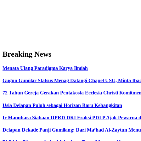
Breaking News
Menata Ulang Paradigma Karya Ilmiah
Gugun Gumilar Stafsus Menag Datangi Chapel USU, Minta Iba
72 Tahun Gereja Gerakan Pentakosta Ecclesia Christi Komit
Usia Delapan Puluh sebagai Horizon Baru Kebangkitan
Ir Manuhara Siahaan DPRD DKI Fraksi PDI P Ajak Pewarna d
Delapan Dekade Panji Gumilang: Dari Ma’had Al-Zaytun Menuj