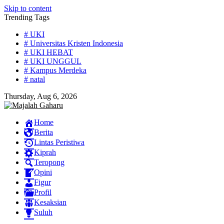
Skip to content
Trending Tags
# UKI
# Universitas Kristen Indonesia
# UKI HEBAT
# UKI UNGGUL
# Kampus Merdeka
# natal
Thursday, Aug 6, 2026
Home
Berita
Lintas Peristiwa
Kiprah
Teropong
Opini
Figur
Profil
Kesaksian
Suluh