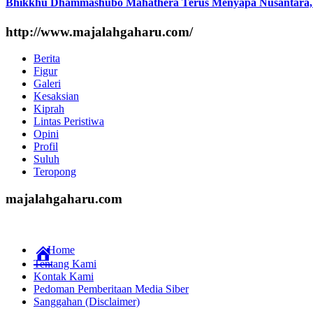
Bhikkhu Dhammashubo Mahathera Terus Menyapa Nusantara,
http://www.majalahgaharu.com/
Berita
Figur
Galeri
Kesaksian
Kiprah
Lintas Peristiwa
Opini
Profil
Suluh
Teropong
majalahgaharu.com
Home
Tentang Kami
Kontak Kami
Pedoman Pemberitaan Media Siber
Sanggahan (Disclaimer)