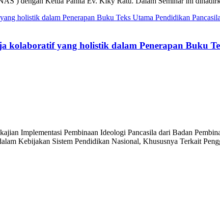
S ) dengan Ketua Panita Ev. Kiky Ratu. Dalam Seminar ini dihadirka
kerja kolaboratif yang holistik dalam Penerapan Buku
ngkajian Implementasi Pembinaan Ideologi Pancasila dari Badan Pemb
la dalam Kebijakan Sistem Pendidikan Nasional, Khususnya Terkait Pe