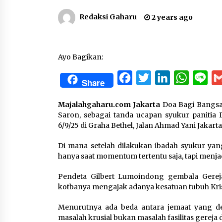
Redaksi Gaharu
2 years ago
Ayo Bagikan:
Facebook
Twitter
LinkedIn
WhatsA
Lin
Share
Majalahgaharu.com Jakarta
Doa Bagi Bangsa 
Saron, sebagai tanda ucapan syukur paniti
6/9/25 di Graha Bethel, Jalan Ahmad Yani Jakart
Di mana setelah dilakukan ibadah syukur yan
hanya saat momentum tertentu saja, tapi menja
Pendeta Gilbert Lumoindong gembala Gerej
kotbanya mengajak adanya kesatuan tubuh Kris
Menurutnya ada beda antara jemaat yang d
masalah krusial bukan masalah fasilitas gereja