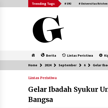
Skip
Trending Tags
# UKI
# Universitas Kristen
to
content
Home
Berita
Lintas Peristiwa
Ki
Home
2024
September
6
Gelar Ib
Lintas Peristiwa
Gelar Ibadah Syukur U
Bangsa