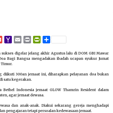
pp
e
Gmail
Yahoo
Email
Print
PrintFriendly
Share
Mail
sukses digelar jelang akhir Agustus lalu di DOM GBI Mawar
a Doa Bagi Bangsa mengadakan ibadah ucapan syukur Jumat
a Timur.
g diikuti 300an jemaat ini, diharapkan pelayanan doa bukan
di satu kegerakan.
a Bethel Indonesia jemaat GLOW Thamrin Resident dalam
ten, agar jemaat dewasa.
ewasa dan anak-anak. Diakui sekarang gereja menghadapi
 dan pengajaran tetapi persoalan kedewasaan jemaat.