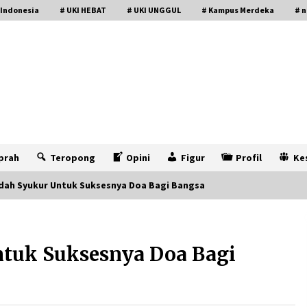
 Indonesia
# UKI HEBAT
# UKI UNGGUL
# Kampus Merdeka
# n
prah
Teropong
Opini
Figur
Profil
Ke
adah Syukur Untuk Suksesnya Doa Bagi Bangsa
ntuk Suksesnya Doa Bagi