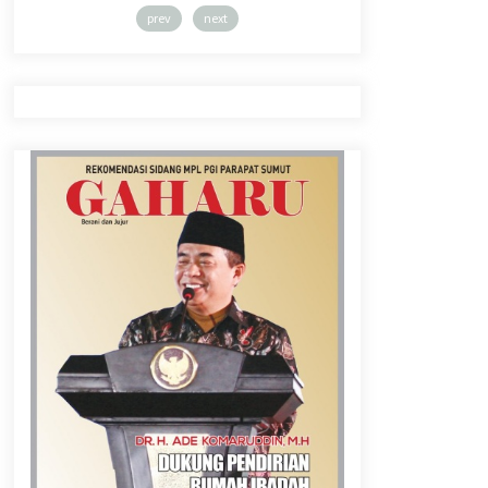
prev
next