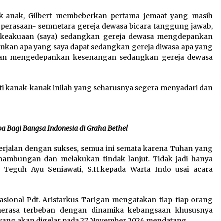
k-anak, Gilbert membeberkan pertama jemaat yang masih
perasaan- semnetara gereja dewasa bicara tanggung jawab,
 keakuaan (saya) sedangkan gereja dewasa mengdepankan
kan apa yang saya dapat sedangkan gereja diwasa apa yang
nakan mengedepankan kesenangan sedangkan gereja dewasa
rti kanak-kanak inilah yang seharusnya segera menyadari dan
a Bagi Bangsa Indonesia di Graha Bethel
berjalan dengan sukses, semua ini semata karena Tuhan yang
nambungan dan melakukan tindak lanjut. Tidak jadi hanya
ia Teguh Ayu Seniawati, S.H.kepada Warta Indo usai acara
asional Pdt. Aristarkus Tarigan mengatakan tiap-tiap orang
 merasa terbeban dengan dinamika kebangsaan khususnya
k yang akan digelar pada 27 November 2024 mendatang.