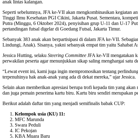
anak lintas kalangan.
Seperti sebelumnya, JFA ke-VII akan mengkombinasikan kegiatan anta
Tinggi Ilmu Kesehatan PGI Cikini, Jakarta Pusat. Sementara, kompeti
Putra (Minggu, 6 Oktober 2024), penyisihan grup U-11 dan U-17 Putr
pertandingan futsal digelar di Goedang Futsal, Jakarta Timur.
Sebanyak 383 anak akan berpartisipasi di dalam JFA ke-VII. Sebagi
Lindungi, Anak). Sisanya, yakni sebanyak empat tim yaitu Sahab
Jessica Hutting, selaku
Steering Committee
JFA ke-VII mengatakan ke
perwakilan peserta agar menunjukkan sikap saling menghargai satu d
“Lewat event ini, kami juga ingin mempromosikan tentang perlindu
terpenuhinya hak anak-anak yang ada di dekat mereka,” ujar Jessica.
Selain akan memberikan apresiasi berupa trofi kepada tim yang aka
dan juga pemain penerima kartu biru. Kartu biru sendiri merupakan 
Berikut adalah daftar tim yang menjadi semifinalis babak CUP:
Kelompok usia (KU) 11:
MFC Marunda
Swara Peduli
IC Pekojan
KBA Muara Baru