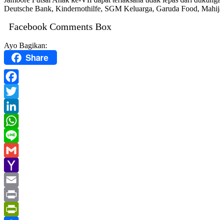
Deutsche Bank, Kindernothilfe, SGM Keluarga, Garuda Food, Mahija P
Facebook Comments Box
Ayo Bagikan:
Share
Facebook
Twitter
LinkedIn
WhatsApp
Line
Gmail
Yahoo
Mail
Email
Print