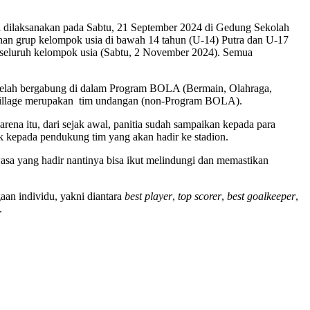
ra dilaksanakan pada Sabtu, 21 September 2024 di Gedung Sekolah
sihan grup kelompok usia di bawah 14 tahun (U-14) Putra dan U-17
al seluruh kelompok usia (Sabtu, 2 November 2024). Semua
g telah bergabung di dalam Program BOLA (Bermain, Olahraga,
Village merupakan tim undangan (non-Program BOLA).
ena itu, dari sejak awal, panitia sudah sampaikan kepada para
ak kepada pendukung tim yang akan hadir ke stadion.
sa yang hadir nantinya bisa ikut melindungi dan memastikan
an individu, yakni diantara
best player
,
top scorer
,
best goalkeeper
,
.