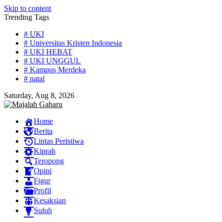
Skip to content
Trending Tags
# UKI
# Universitas Kristen Indonesia
# UKI HEBAT
# UKI UNGGUL
# Kampus Merdeka
# natal
Saturday, Aug 8, 2026
Home
Berita
Lintas Peristiwa
Kiprah
Teropong
Opini
Figur
Profil
Kesaksian
Suluh