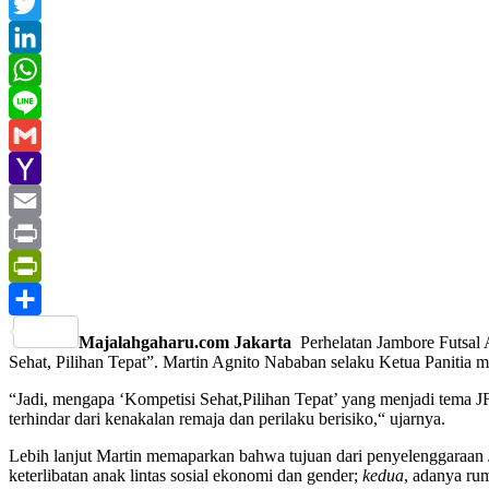
Facebook
Twitter
LinkedIn
WhatsApp
Line
Gmail
Yahoo
Mail
Email
Print
PrintFriendly
Share
Majalahgaharu.com Jakarta
Perhelatan Jambore Futsal 
Sehat, Pilihan Tepat”. Martin Agnito Nababan selaku Ketua Panitia m
“Jadi, mengapa ‘Kompetisi Sehat,Pilihan Tepat’ yang menjadi tema 
terhindar dari kenakalan remaja dan perilaku berisiko,“ ujarnya.
Lebih lanjut Martin memaparkan bahwa tujuan dari penyelenggaraan J
keterlibatan anak lintas sosial ekonomi dan gender;
kedua
, adanya ru