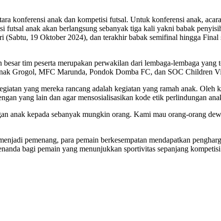
ra konferensi anak dan kompetisi futsal. Untuk konferensi anak, aca
si futsal anak akan berlangsung sebanyak tiga kali yakni babak penyi
i (Sabtu, 19 Oktober 2024), dan terakhir babak semifinal hingga Fin
an besar tim peserta merupakan perwakilan dari lembaga-lembaga yan
at Anak Grogol, MFC Marunda, Pondok Domba FC, dan SOC Children 
giatan yang mereka rancang adalah kegiatan yang ramah anak. Oleh kar
engan yang lain dan agar mensosialisasikan kode etik perlindungan an
ngan anak kepada sebanyak mungkin orang. Kami mau orang-orang dewa
n menjadi pemenang, para pemain berkesempatan mendapatkan pengharga
penanda bagi pemain yang menunjukkan sportivitas sepanjang kompetisi