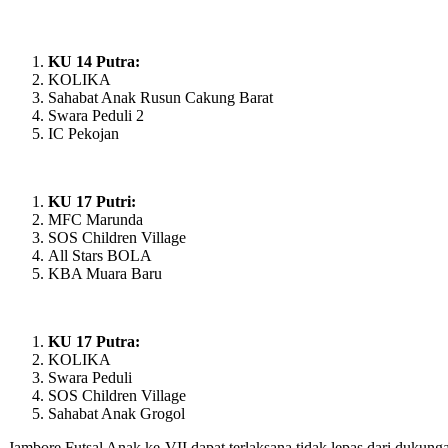
KU 14 Putra:
KOLIKA
Sahabat Anak Rusun Cakung Barat
Swara Peduli 2
IC Pekojan
KU 17 Putri:
MFC Marunda
SOS Children Village
All Stars BOLA
KBA Muara Baru
KU 17 Putra:
KOLIKA
Swara Peduli
SOS Children Village
Sahabat Anak Grogol
Jambore Futsal Anak ke-VII dapat terlaksana tidak lepas dari dukun