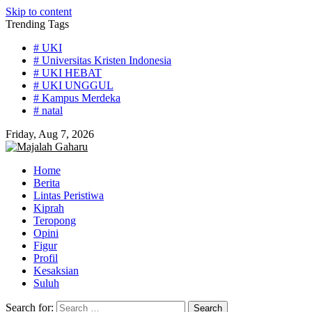
Skip to content
Trending Tags
# UKI
# Universitas Kristen Indonesia
# UKI HEBAT
# UKI UNGGUL
# Kampus Merdeka
# natal
Friday, Aug 7, 2026
Home
Berita
Lintas Peristiwa
Kiprah
Teropong
Opini
Figur
Profil
Kesaksian
Suluh
Search for: