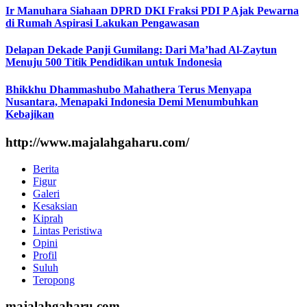
Ir Manuhara Siahaan DPRD DKI Fraksi PDI P Ajak Pewarna
di Rumah Aspirasi Lakukan Pengawasan
Delapan Dekade Panji Gumilang: Dari Ma’had Al-Zaytun
Menuju 500 Titik Pendidikan untuk Indonesia
Bhikkhu Dhammashubo Mahathera Terus Menyapa
Nusantara, Menapaki Indonesia Demi Menumbuhkan
Kebajikan
http://www.majalahgaharu.com/
Berita
Figur
Galeri
Kesaksian
Kiprah
Lintas Peristiwa
Opini
Profil
Suluh
Teropong
majalahgaharu.com