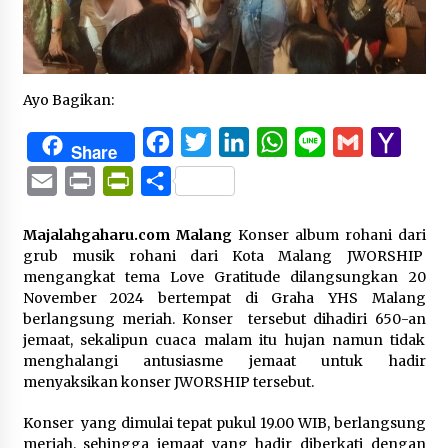
Ayo Bagikan:
Facebook
Twitter
LinkedIn
WhatsApp
Line
Gmail
Yaho
Share
Mail
Email
Print
PrintFriendly
Share
Majalahgaharu.com Malang
Konser album rohani dari
grub musik rohani dari Kota Malang JWORSHIP
mengangkat tema Love Gratitude dilangsungkan 20
November 2024 bertempat di Graha YHS Malang
berlangsung meriah. Konser tersebut dihadiri 650-an
jemaat, sekalipun cuaca malam itu hujan namun tidak
menghalangi antusiasme jemaat untuk hadir
menyaksikan konser JWORSHIP tersebut.
Konser yang dimulai tepat pukul 19.00 WIB, berlangsung
meriah, sehingga jemaat yang hadir diberkati dengan