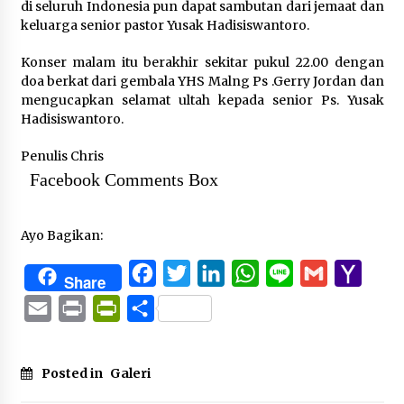
di seluruh Indonesia pun dapat sambutan dari jemaat dan
keluarga senior pastor Yusak Hadisiswantoro.
Konser malam itu berakhir sekitar pukul 22.00 dengan
doa berkat dari gembala YHS Malng Ps .Gerry Jordan dan
mengucapkan selamat ultah kepada senior Ps. Yusak
Hadisiswantoro.
Penulis Chris
Facebook Comments Box
Ayo Bagikan:
Facebook
Twitter
LinkedIn
WhatsApp
Line
Gmail
Yaho
Share
Mail
Email
Print
PrintFriendly
Share
Posted in
Galeri