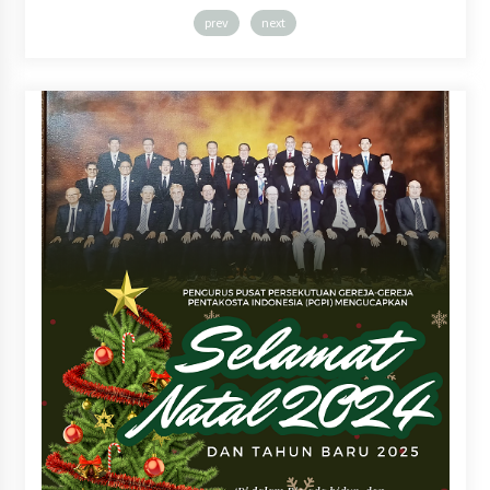
prev
next