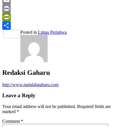
Mail
Email
Print
PrintFriendly
Posted in
Lintas Peristiwa
Share
Redaksi Gaharu
http://www.majalahgaharu.com
Leave a Reply
Your email address will not be published.
Required fields are
marked
*
Comment
*