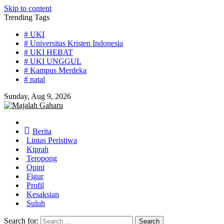
Skip to content
Trending Tags
# UKI
# Universitas Kristen Indonesia
# UKI HEBAT
# UKI UNGGUL
# Kampus Merdeka
# natal
Sunday, Aug 9, 2026
Home
Berita
Lintas Peristiwa
Kiprah
Teropong
Opini
Figur
Profil
Kesaksian
Suluh
Search for: