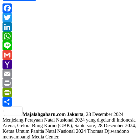
Facebook
Twitter
LinkedIn
WhatsApp
Line
Gmail
Yahoo
Mail
Email
Print
PrintFriendly
Share
Majalahgaharu.com Jakarta
, 28 Desember 2024 —
Menjelang Perayaan Natal Nasional 2024 yang digelar di Indonesia
Arena, Gelora Bung Karno (GBK), Sabtu sore, 28 Desember 2024,
Ketua Umum Panitia Natal Nasional 2024 Thomas Djiwandono
menyambangi Media Center.