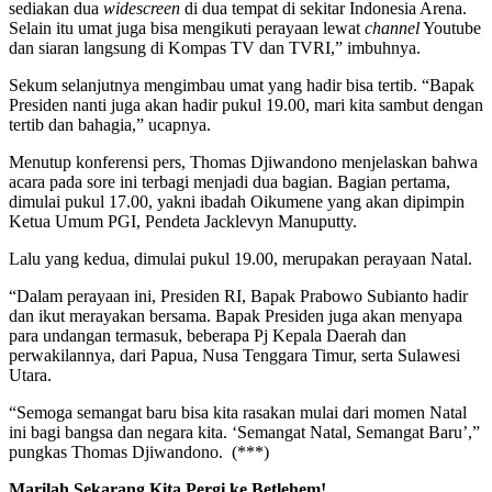
sediakan dua
widescreen
di dua tempat di sekitar Indonesia Arena.
Selain itu umat juga bisa mengikuti perayaan lewat
channel
Youtube
dan siaran langsung di Kompas TV dan TVRI,” imbuhnya.
Sekum selanjutnya mengimbau umat yang hadir bisa tertib. “Bapak
Presiden nanti juga akan hadir pukul 19.00, mari kita sambut dengan
tertib dan bahagia,” ucapnya.
Menutup konferensi pers, Thomas Djiwandono menjelaskan bahwa
acara pada sore ini terbagi menjadi dua bagian. Bagian pertama,
dimulai pukul 17.00, yakni ibadah Oikumene yang akan dipimpin
Ketua Umum PGI, Pendeta Jacklevyn Manuputty.
Lalu yang kedua, dimulai pukul 19.00, merupakan perayaan Natal.
“Dalam perayaan ini, Presiden RI, Bapak Prabowo Subianto hadir
dan ikut merayakan bersama. Bapak Presiden juga akan menyapa
para undangan termasuk, beberapa Pj Kepala Daerah dan
perwakilannya, dari Papua, Nusa Tenggara Timur, serta Sulawesi
Utara.
“Semoga semangat baru bisa kita rasakan mulai dari momen Natal
ini bagi bangsa dan negara kita. ‘Semangat Natal, Semangat Baru’,”
pungkas Thomas Djiwandono. (***)
Marilah Sekarang Kita Pergi ke Betlehem!