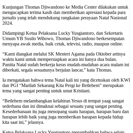
Kunjungan Thomas Djiwandono ke Media Center dilakukan untuk
mengucapkan terima kasih dan memberikan apresiasi kepada para
jurnalis yang telah mendukung rangkaian perayaan Natal Nasional
2024.
Didampingi Ketua Pelaksana Lucky Yusgiantoro, dan Sekretaris
Umum YB Susilo Wibowo, Thomas Djiwandono berkesempatan
menyapa awak media, baik cetak, televisi, radio, maupun online.
“Kami diangkat melalui SK Menteri Agama pada Oktober artinya
waktu kami untuk mempersiapkan acara ini hanya dua bulan.
Panitia Natal sudah berkerja keras mudah-mudahan acara malam ini
diberkati, segala sesuatunya berjalan lancar,” kata Thomas.
Ia mengatakan bahwa tema Natal kali ini yang dicetuskan oleh KWI
dan PGI “Marilah Sekarang Kita Pergi ke Betlehem” merupakan
tema yang sangat penting untuk umat Kristiani.
“Betlehem melambangkan kelahiran Yesus di tempat yaag sangat
sederhana dan ini dimaknai sebagai sesuatu yang sangat penting.
Kesederhanaan itu juga menopang suatu harapan, harapan baru dan
harapan lebih baik yang juga memberikan harapan kepada hidup
kita saat ini,” jelasnya.
Ketua Pelaksana Lucky Yusgiantoro menambahkan bahwa selain