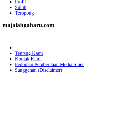
Lintas Peristiwa
Opini
Profil
Suluh
Teropong
majalahgaharu.com
Home
Tentang Kami
Kontak Kami
Pedoman Pemberitaan Media Siber
Sanggahan (Disclaimer)