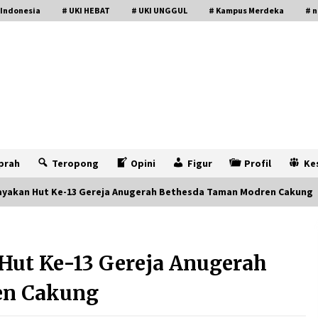
 Indonesia
# UKI HEBAT
# UKI UNGGUL
# Kampus Merdeka
# n
prah
Teropong
Opini
Figur
Profil
Ke
Rayakan Hut Ke-13 Gereja Anugerah Bethesda Taman Modren Cakung
Hut Ke-13 Gereja Anugerah
en Cakung