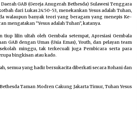
an Daerah GAB (Gereja Anugerah Bethesda) Sulawesi Tenggara
otbah dari Lukas 24:50-53, menekankan Yesus adalah Tuhan,
 ada walaupun banyak teori yang beragam yang menepis Ke-
an mengatakan “Yesus adalah Tuhan”, katanya.
tiup lilin ultah oleh Gembala setempat, Apresiasi Gembala
an GAB dengan Umas (Usia Emas), Youth, dan pelayan team
ekolah minggu, tak terkecuali juga Pembicara serta para
upa bingkisan atau kado.
h, semua yang hadir bersukacita diberkati secara Rohani dan
h Bethesda Taman Modren Cakung Jakarta Timur, Tuhan Yesus