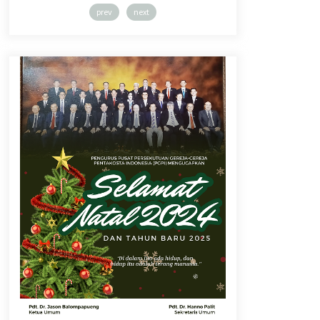
prev
next