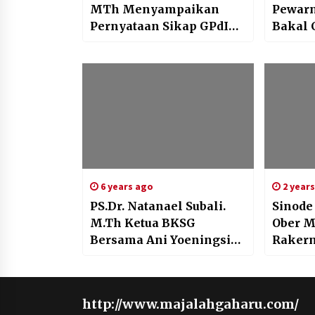
MTh Menyampaikan
Pewarn
Pernyataan Sikap GPdI
Bakal 
Jelang Pemilu 17 April
Mocht
2019
Sampai
6 years ago
2 year
PS.Dr. Natanael Subali.
Sinode
M.Th Ketua BKSG
Ober M
Bersama Ani Yoeningsih
Rakern
Lurah Kota Baru
MPS d
Membagikan Sembako
Kemba
Ke Masyarakat
Organi
http://www.majalahgaharu.com/
Terdampak