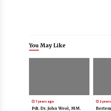
You May Like
7 years ago
2 year
Pdt. Dr. John Weol, MM.
Bertem