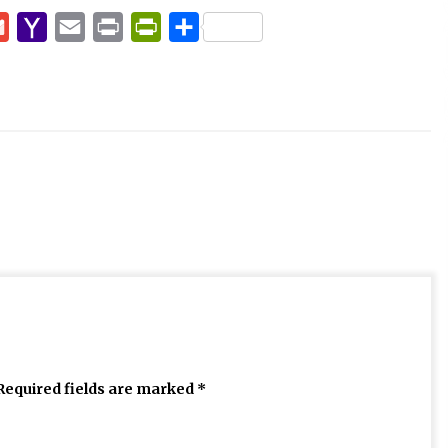
pp
e
Gmail
Yahoo
Email
Print
PrintFriendly
Share
Mail
Required fields are marked
*