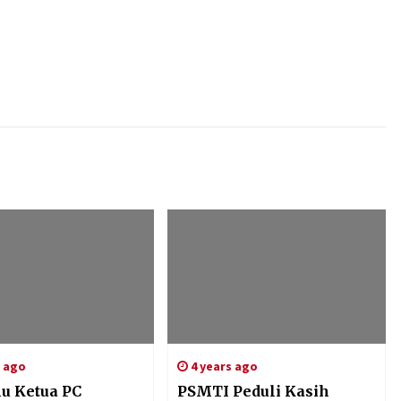
s ago
4 years ago
u Ketua PC
PSMTI Peduli Kasih