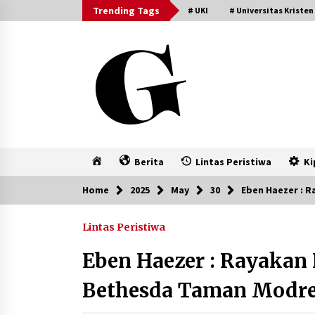
Skip
Trending Tags
# UKI
# Universitas Kristen
to
content
Home
Berita
Lintas Peristiwa
Ki
Home
2025
May
30
Eben Haezer : 
Lintas Peristiwa
Eben Haezer : Rayakan 
Bethesda Taman Modr