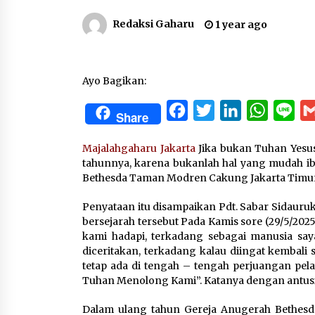
Redaksi Gaharu
1 year ago
Ayo Bagikan:
Facebook
Twitter
LinkedIn
WhatsA
Lin
Share
Majalahgaharu Jakarta
Jika bukan Tuhan Yesus
tahunnya, karena bukanlah hal yang mudah ib
Bethesda Taman Modren Cakung Jakarta Timur
Penyataan itu disampaikan Pdt. Sabar Sidauru
bersejarah tersebut Pada Kamis sore (29/5/2025
kami hadapi, terkadang sebagai manusia saya
diceritakan, terkadang kalau diingat kembali
tetap ada di tengah – tengah perjuangan pel
Tuhan Menolong Kami”. Katanya dengan antusi
Dalam ulang tahun Gereja Anugerah Bethesda