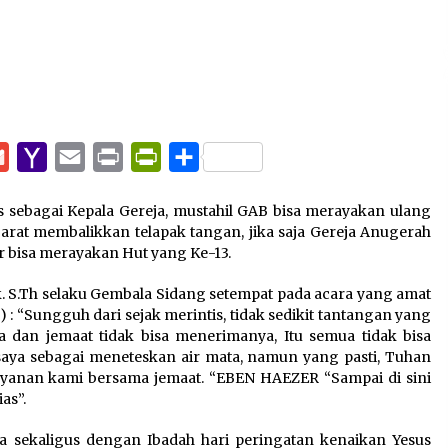
pp
e
Gmail
Yahoo
Email
Print
PrintFriendly
Share
Mail
 sebagai Kepala Gereja, mustahil GAB bisa merayakan ulang
arat membalikkan telapak tangan, jika saja Gereja Anugerah
 bisa merayakan Hut yang Ke-13.
k. S.Th selaku Gembala Sidang setempat pada acara yang amat
) : “Sungguh dari sejak merintis, tidak sedikit tantangan yang
 dan jemaat tidak bisa menerimanya, Itu semua tidak bisa
 saya sebagai meneteskan air mata, namun yang pasti, Tuhan
ayanan kami bersama jemaat. “EBEN HAEZER “Sampai di sini
as”.
 sekaligus dengan Ibadah hari peringatan kenaikan Yesus