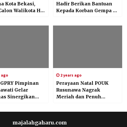
a Kota Bekasi,
Hadir Berikan Bantuan
Calon Walikota H.
Kepada Korban Gempa di
ar Mohamad
Bumi Cianjur
kan Visi Misinya
s ago
2 years ago
 GPRY Pimpinan
Perayaan Natal POUK
awati Gelar
Rusunawa Nagrak
as Sinergikan
Meriah dan Penuh
an MD
Sukacita
ngkan Kemajuan
sasi
majalahgaharu.com