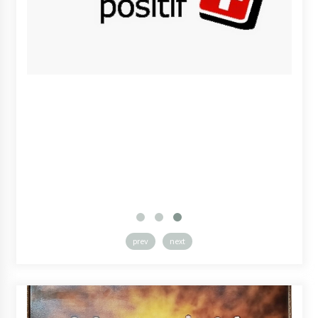
prev
next