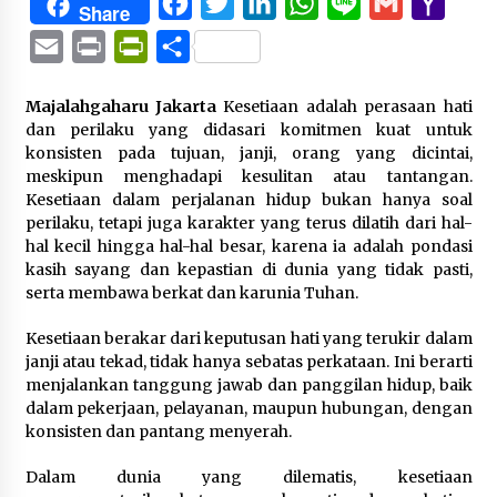
Facebook
Twitter
LinkedIn
WhatsApp
Line
Gmail
Yaho
Share
Mail
Email
Print
PrintFriendly
Share
Majalahgaharu Jakarta
Kesetiaan adalah perasaan hati
dan perilaku yang didasari komitmen kuat untuk
konsisten pada tujuan, janji, orang yang dicintai,
meskipun menghadapi kesulitan atau tantangan.
Kesetiaan dalam perjalanan hidup bukan hanya soal
perilaku, tetapi juga karakter yang terus dilatih dari hal-
hal kecil hingga hal-hal besar, karena ia adalah pondasi
kasih sayang dan kepastian di dunia yang tidak pasti,
serta membawa berkat dan karunia Tuhan.
Kesetiaan berakar dari keputusan hati yang terukir dalam
janji atau tekad, tidak hanya sebatas perkataan. Ini berarti
menjalankan tanggung jawab dan panggilan hidup, baik
dalam pekerjaan, pelayanan, maupun hubungan, dengan
konsisten dan pantang menyerah.
Dalam dunia yang dilematis, kesetiaan