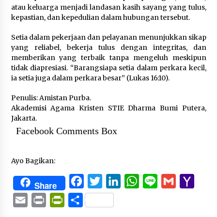
atau keluarga menjadi landasan kasih sayang yang tulus,
kepastian, dan kepedulian dalam hubungan tersebut.
Setia dalam pekerjaan dan pelayanan menunjukkan sikap
yang reliabel, bekerja tulus dengan integritas, dan
memberikan yang terbaik tanpa mengeluh meskipun
tidak diapresiasi. “Barangsiapa setia dalam perkara kecil,
ia setia juga dalam perkara besar” (Lukas 16:10).
Penulis: Amistan Purba.
Akademisi Agama Kristen STIE Dharma Bumi Putera,
Jakarta.
Facebook Comments Box
Ayo Bagikan:
Facebook
Twitter
LinkedIn
WhatsApp
Line
Gmail
Yaho
Share
Mail
Email
Print
PrintFriendly
Share