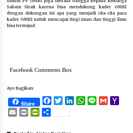
umum PP GMKI juga merasa bangga kepada keluarga
Sabam Sirait karena bisa mendukung kader GMKI
dengan dukungan ini apa yang menjadi cita-cita para
kader GMKI untuk mencapai tingi iman dan tinggi ilmu
bisa terwujud.
Facebook Comments Box
Ayo Bagikan:
Facebook
Twitter
LinkedIn
WhatsApp
Line
Gmail
Yaho
Share
Mail
Email
Print
PrintFriendly
Share