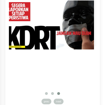
prev
next