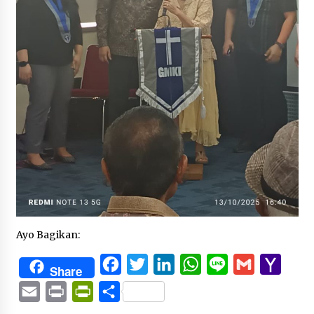
Ayo Bagikan:
Facebook
Twitter
LinkedIn
WhatsApp
Line
Gmail
Yaho
Share
Mail
Email
Print
PrintFriendly
Share