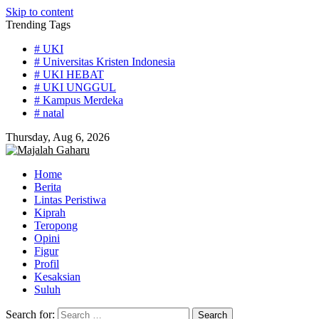
Skip to content
Trending Tags
# UKI
# Universitas Kristen Indonesia
# UKI HEBAT
# UKI UNGGUL
# Kampus Merdeka
# natal
Thursday, Aug 6, 2026
Home
Berita
Lintas Peristiwa
Kiprah
Teropong
Opini
Figur
Profil
Kesaksian
Suluh
Search for: