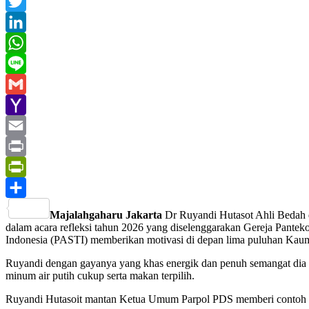
Facebook
Twitter
LinkedIn
WhatsApp
Line
Gmail
Yahoo
Mail
Email
Print
PrintFriendly
Share
Majalahgaharu Jakarta
Dr Ruyandi Hutasot Ahli Bedah da
dalam acara refleksi tahun 2026 yang diselenggarakan Gereja Pantek
Indonesia (PASTI) memberikan motivasi di depan lima puluhan Kaum
Ruyandi dengan gayanya yang khas energik dan penuh semangat dia bilang
minum air putih cukup serta makan terpilih.
Ruyandi Hutasoit mantan Ketua Umum Parpol PDS memberi contoh M