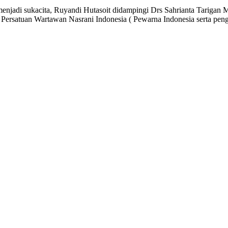
enjadi sukacita, Ruyandi Hutasoit didampingi Drs Sahrianta Tariga
rsatuan Wartawan Nasrani Indonesia ( Pewarna Indonesia serta pengu