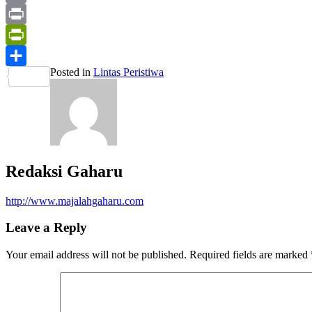
Mail
Email
Print
PrintFriendly
Posted in
Lintas Peristiwa
Share
Redaksi Gaharu
http://www.majalahgaharu.com
Leave a Reply
Your email address will not be published.
Required fields are marked