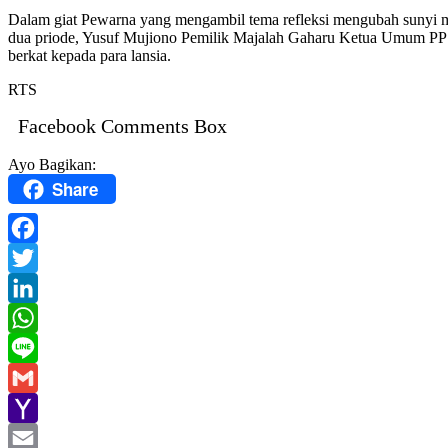
Dalam giat Pewarna yang mengambil tema refleksi mengubah sunyi m
dua priode, Yusuf Mujiono Pemilik Majalah Gaharu Ketua Umum PP Pe
berkat kepada para lansia.
RTS
Facebook Comments Box
Ayo Bagikan:
Share
Facebook
Twitter
LinkedIn
WhatsApp
Line
Gmail
Yahoo