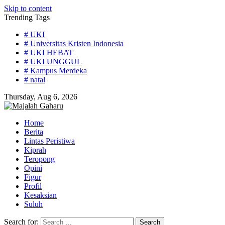
Skip to content
Trending Tags
# UKI
# Universitas Kristen Indonesia
# UKI HEBAT
# UKI UNGGUL
# Kampus Merdeka
# natal
Thursday, Aug 6, 2026
Home
Berita
Lintas Peristiwa
Kiprah
Teropong
Opini
Figur
Profil
Kesaksian
Suluh
Search for: