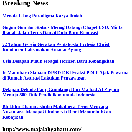
Breaking News
Menata Ulang Paradigma Karya Ilmiah
Gugun Gumilar Stafsus Menag Datangi Chapel USU, Minta
Ibadah Jalan Terus Damai Dulu Baru Renovasi
72 Tahun Gereja Gerakan Pentakosta Ecclesia Christi
Komitmen Laksanakan Amanat Agung
Usia Delapan Puluh sebagai Horizon Baru Kebangkitan
Ir Manuhara Siahaan DPRD DKI Fraksi PDI P Ajak Pewarna
di Rumah Aspirasi Lakukan Pengawasan
Delapan Dekade Panji Gumilang: Dari Ma’had Al-Zaytun
Menuju 500 Titik Pendidikan untuk Indonesia
Bhikkhu Dhammashubo Mahathera Terus Menyapa
Nusantara, Menapaki Indonesia Demi Menumbuhkan
Kebajikan
http://www.majalahgaharu.com/