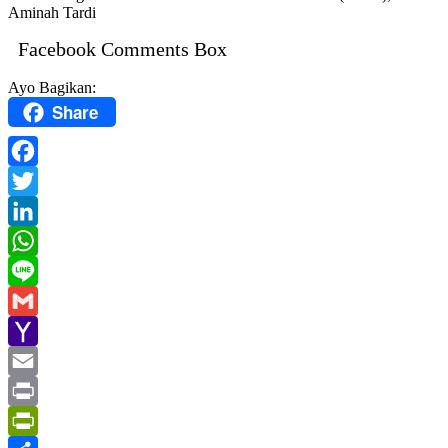
Aminah Tardi
Facebook Comments Box
Ayo Bagikan:
Share
Facebook
Twitter
LinkedIn
WhatsApp
Line
Gmail
Yahoo
Mail
Email
Print