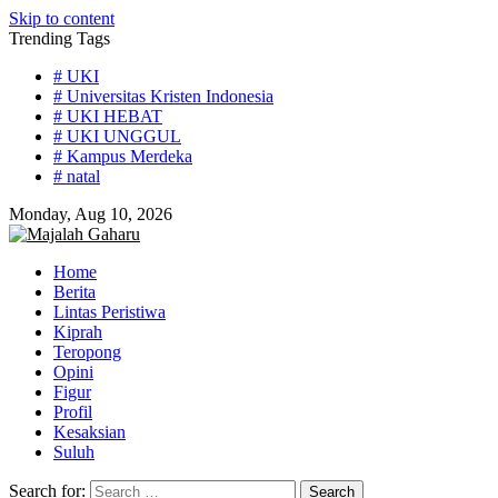
Skip to content
Trending Tags
# UKI
# Universitas Kristen Indonesia
# UKI HEBAT
# UKI UNGGUL
# Kampus Merdeka
# natal
Monday, Aug 10, 2026
Home
Berita
Lintas Peristiwa
Kiprah
Teropong
Opini
Figur
Profil
Kesaksian
Suluh
Search for: