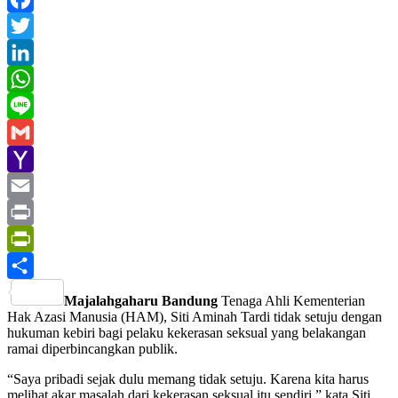
Facebook
Twitter
LinkedIn
WhatsApp
Line
Gmail
Yahoo
Mail
Email
Print
PrintFriendly
Share
Majalahgaharu Bandung
Tenaga Ahli Kementerian
Hak Azasi Manusia (HAM), Siti Aminah Tardi tidak setuju dengan
hukuman kebiri bagi pelaku kekerasan seksual yang belakangan
ramai diperbincangkan publik.
“Saya pribadi sejak dulu memang tidak setuju. Karena kita harus
melihat akar masalah dari kekerasan seksual itu sendiri,” kata Siti