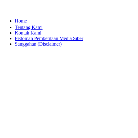
Berita
Figur
Galeri
Kesaksian
Kiprah
Lintas Peristiwa
Opini
Profil
Suluh
Teropong
majalahgaharu.com
Home
Tentang Kami
Kontak Kami
Pedoman Pemberitaan Media Siber
Sanggahan (Disclaimer)