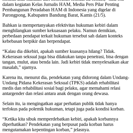
dalam kegiatan Kelas Jurnalis HAM, Media Pers Pilar Penting
Pembangunan Peradaban HAM di Indonesia yang digelar di
Parongpong, Kabupaten Bandung Barat, Kamis (21/5).
Bahkan ia mempertanyakan efektivitas hukuman kebiri dalam
menghilangkan sumber kekuasaan pelaku. Namun demikian,
perbedaan pendapat terkait hukuman tersebut sah dalam konteks
kebebasan berpikir dan berpendapat.
“Kalau dia dikebiri, apakah sumber kuasanya hilang? Tidak.
Kekerasan seksual juga bisa dilakukan tanpa penetrasi, bisa dengan
tangan, mulut, atau benda lain. Jadi kebiri tidak menyelesaikan akar
masalah,” ujarnya.
Karena itu, menurut dia, pendekatan yang didorong dalam Undang-
Undang Pidana Kekerasan Seksual (TPKS) adalah rehabilitasi
medis dan rehabilitasi sosial bagi pelaku, agar memahami relasi
antargender dan relasi antara anak dengan orang dewasa.
Selain itu, ia mengingatkan agar perhatian publik tidak hanya
terfokus pada polemik hukuman, tetapi juga pada kondisi korban.
“Ketika kita sibuk memperdebatkan kebiri, apakah korbannya
diperhatikan? Pendekatan yang berpusat pada korban harus
mengutamakan kepentingan korban,” jelasnya.