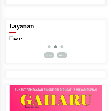
Layanan
prev
next