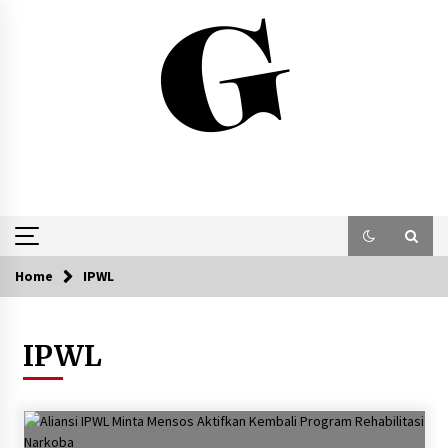
Skip
to
content
Home
IPWL
IPWL