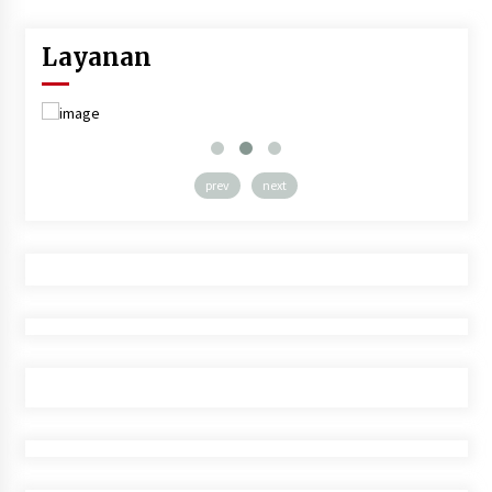
Layanan
prev
next