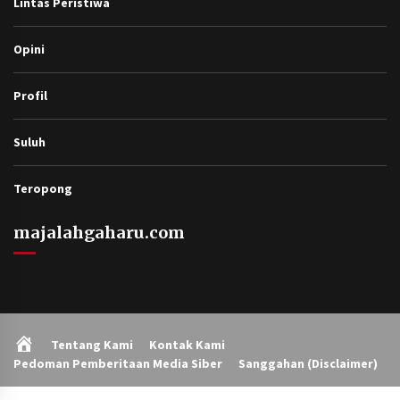
Lintas Peristiwa
Opini
Profil
Suluh
Teropong
majalahgaharu.com
Home
Tentang Kami
Kontak Kami
Pedoman Pemberitaan Media Siber
Sanggahan (Disclaimer)