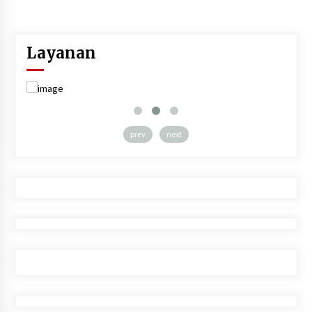
Layanan
prev
next