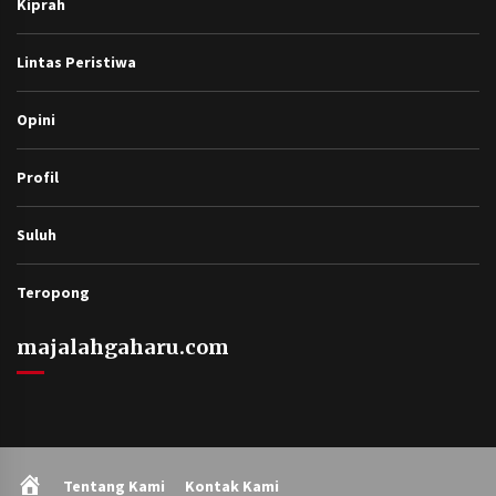
Kiprah
Lintas Peristiwa
Opini
Profil
Suluh
Teropong
majalahgaharu.com
Home
Tentang Kami
Kontak Kami