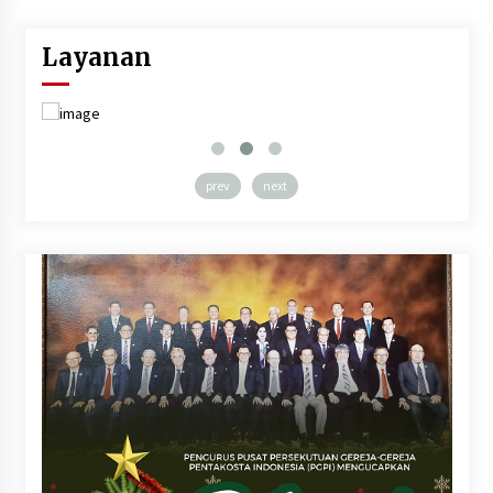
Layanan
prev
next