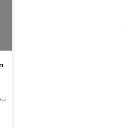
an
tusi