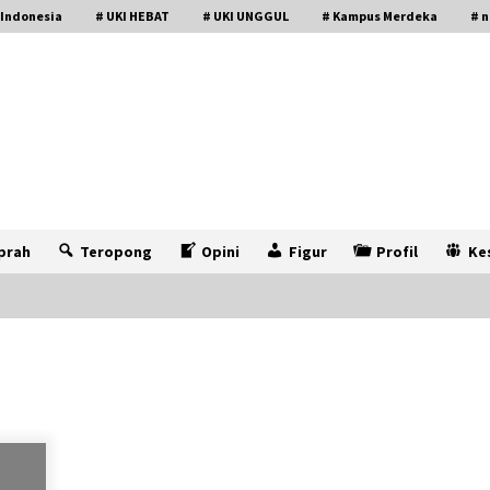
 Indonesia
# UKI HEBAT
# UKI UNGGUL
# Kampus Merdeka
# n
prah
Teropong
Opini
Figur
Profil
Ke