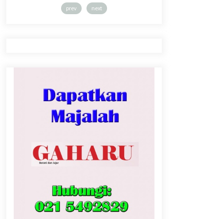
prev
next