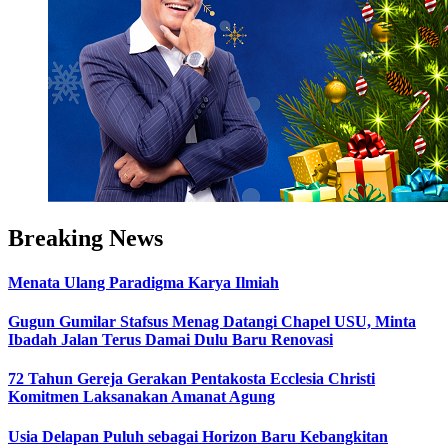
Breaking News
Menata Ulang Paradigma Karya Ilmiah
Gugun Gumilar Stafsus Menag Datangi Chapel USU, Minta
Ibadah Jalan Terus Damai Dulu Baru Renovasi
72 Tahun Gereja Gerakan Pentakosta Ecclesia Christi
Komitmen Laksanakan Amanat Agung
Usia Delapan Puluh sebagai Horizon Baru Kebangkitan