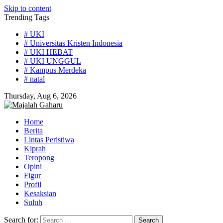
Skip to content
Trending Tags
# UKI
# Universitas Kristen Indonesia
# UKI HEBAT
# UKI UNGGUL
# Kampus Merdeka
# natal
Thursday, Aug 6, 2026
Home
Berita
Lintas Peristiwa
Kiprah
Teropong
Opini
Figur
Profil
Kesaksian
Suluh
Search for: