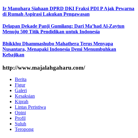
Ir Manuhara Siahaan DPRD DKI Fraksi PDI P Ajak Pewarna
di Rumah Aspirasi Lakukan Pengawasan
Delapan Dekade Panji Gumilang: Dari Ma’had Al-Zaytun
Menuju 500 Titik Pendidikan untuk Indonesia
Bhikkhu Dhammashubo Mahathera Terus Menyapa
Nusantara, Menapaki Indonesia Demi Menumbuhkan
Kebajikan
http://www.majalahgaharu.com/
Berita
Figur
Galeri
Kesaksian
Kiprah
Lintas Peristiwa
Opini
Profil
Suluh
Teropong