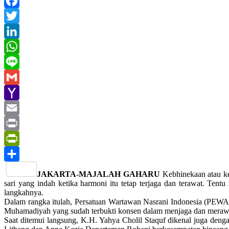
Facebook
Twitter
LinkedIn
WhatsApp
Line
Gmail
Yahoo
Mail
Email
Print
PrintFriendly
Share
JAKARTA-MAJALAH GAHARU
Kebhinekaan atau keb
sari yang indah ketika harmoni itu tetap terjaga dan terawat. Te
langkahnya.
Dalam rangka itulah, Persatuan Wartawan Nasrani Indonesia (P
Muhamadiyah yang sudah terbukti konsen dalam menjaga dan meraw
Saat ditemui langsung, K.H. Yahya Cholil Staquf dikenal juga