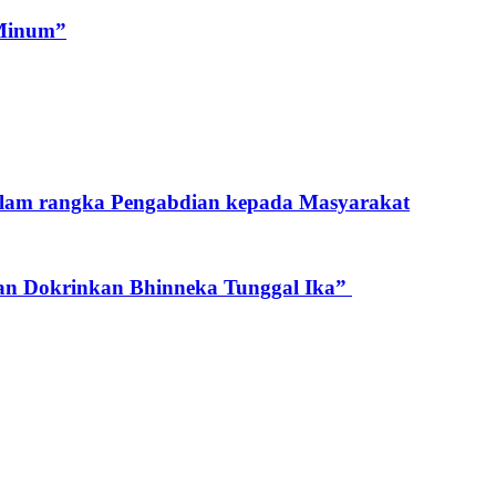
 Minum”
alam rangka Pengabdian kepada Masyarakat
an Dokrinkan Bhinneka Tunggal Ika”