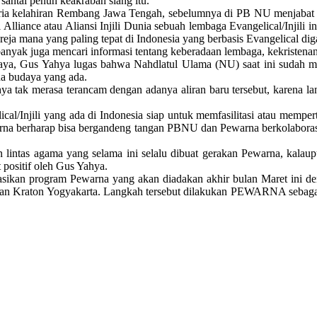
antai penuh keakraban siang itu.
 pria kelahiran Rembang Jawa Tengah, sebelumnya di PB NU menjabat
Alliance atau Aliansi Injili Dunia sebuah lembaga Evangelical/Injili
ja mana yang paling tepat di Indonesia yang berbasis Evangelical dig
yak juga mencari informasi tentang keberadaan lembaga, kekristenan b
aya, Gus Yahya lugas bahwa Nahdlatul Ulama (NU) saat ini sudah m
da budaya yang ada.
ya tak merasa terancam dengan adanya aliran baru tersebut, karena l
al/Injili yang ada di Indonesia siap untuk memfasilitasi atau memper
rna berharap bisa bergandeng tangan PBNU dan Pewarna berkolaborasi
lintas agama yang selama ini selalu dibuat gerakan Pewarna, kalau
 positif oleh Gus Yahya.
lisasikan program Pewarna yang akan diadakan akhir bulan Maret ini d
an Kraton Yogyakarta. Langkah tersebut dilakukan PEWARNA sebagai b