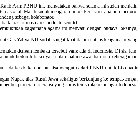
 Katib Aam PBNU ini, mengatakan bahwa selama ini sudah menjalin
 internasional. Malah sudah mengarah untuk kerjasama, namun menurut
andeng sebagai kolaborator.
aik aras, ormas dan sinode itu sendiri.
embuktikan bagaimana agama itu menyatu dengan budaya lokalnya,
anjut Gus Yahya NU sudah sangat kuat dalam entitas keagamaan yang
temukan dengan lembaga tersebut yang ada di Indonesia. Di sisi lain,
 untuk berkontribusi nyata dalam hal merawat harmoni keberagaman
pun ada kesibukan beliau bisa mengutus dari PBNU untuk bisa hadir
engan Napak tilas Rasul Jawa sekaligus berkunjung ke tempat-tempat
entuk pameran toleransi yang harus terus dilakukan agar Indonesia