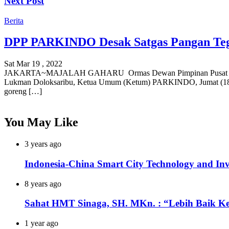
Next Post
Berita
DPP PARKINDO Desak Satgas Pangan Teg
Sat Mar 19 , 2022
JAKARTA~MAJALAH GAHARU Ormas Dewan Pimpinan Pusat (DPP) Part
Lukman Doloksaribu, Ketua Umum (Ketum) PARKINDO, Jumat (18/03/
goreng […]
You May Like
3 years ago
Indonesia-China Smart City Technology and In
8 years ago
Sahat HMT Sinaga, SH. MKn. : “Lebih Baik K
1 year ago