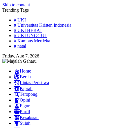
Skip to content
Trending Tags
# UKI
# Universitas Kristen Indonesia
# UKI HEBAT
# UKI UNGGUL
# Kampus Merdeka
# natal
Friday, Aug 7, 2026
Home
Berita
Lintas Peristiwa
Kiprah
Teropong
Opini
Figur
Profil
Kesaksian
Suluh