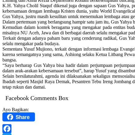
Litbang dan Anna Kezia Departemen Rohani berkesempatan bincang s
K.H. Yahya Cholil Staquf dikenal juga dengan sapaan Gus Yahya,
kebersamaan dengan lembaga Kristen dunia, yaitu World Evangelical 
Gus Yahya, justru masih kesulitan untuk menemukan lembaga atau gere
Dalam pertemuan yang berlangsung hampir satu jam itu, Gus Yahya ban
Kemudian dalam kontek beragama yang mengakar pada entitas bud
misalnya NU Aceh, Jawa dan di berbagai daerah selalu mengakar pa
Terkait dengan adanya paham baru yang cenderung radikal, Gus Yah
selalu mengakar pada budaya.
Sementara Yusuf Mujiono, terkait dengan informasi lembaga Evangelic
karena semangatnya yang sama, Ashiong selaku Ketua Litbang Pewa
bangsa.
“Saya berharap Gus Yahya bisa hadir dalam perjumpaan perjumpaan 
dalam arak-arakan kebersamaan tersebut”, harap Yusuf yang disambut
Selain bersilaturahmi, agenda ini dilaksanakan sekaligus mensosia
Ibadah seperti Masjid Raya Demak, Pesantren Tebu Ireng Jombang d
tetap rukun dan damai.
Facebook Comments Box
Ayo Bagikan:
Share