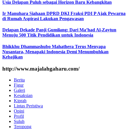
Usia Delapan Puluh sebagai Horizon Baru Kebangkitan
Ir Manuhara Siahaan DPRD DKI Fraksi PDI P Ajak Pewarna
di Rumah Aspirasi Lakukan Pengawasan
Delapan Dekade Panji Gumilang: Dari Ma’had Al-Zaytun
Menuju 500 Titik Pendidikan untuk Indonesia
Bhikkhu Dhammashubo Mahathera Terus Menyapa
Nusantara, Menapaki Indonesia Demi Menumbuhkan
Kebajikan
http://www.majalahgaharu.com/
Berita
Figur
Galeri
Kesaksian
Kiprah
Lintas Peristiwa
Opini
Profil
Suluh
Teropong