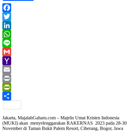
Facebook
Twitter
LinkedIn
WhatsApp
Line
Gmail
Yahoo
Mail
Email
Print
PrintFriendly
Share
Jakarta, MajalahGaharu.com – Majelis Umat Kristen Indonesia
(MUKI) akan menyelenggarakan RAKERNAS 2023 pada 28-30
November di Taman Bukit Palem Resort, Ciherang, Bogor, Jawa