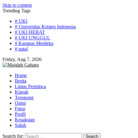
Skip to content
Trending Tags
# UKI
# Universitas Kristen Indonesia
# UKI HEBAT
# UKI UNGGUL
# Kampus Merdeka
# natal
Friday, Aug 7, 2026
Home
Berita
Lintas Peristiwa
Kiprah
Teropong
Opini
Figur
Profil
Kesaksian
Suluh
Search for: