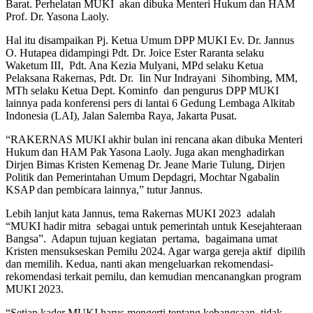
Barat. Perhelatan MUKI akan dibuka Menteri Hukum dan HAM
Prof. Dr. Yasona Laoly.
Hal itu disampaikan Pj. Ketua Umum DPP MUKI Ev. Dr. Jannus
O. Hutapea didampingi Pdt. Dr. Joice Ester Raranta selaku
Waketum III, Pdt. Ana Kezia Mulyani, MPd selaku Ketua
Pelaksana Rakernas, Pdt. Dr. Iin Nur Indrayani Sihombing, MM,
MTh selaku Ketua Dept. Kominfo dan pengurus DPP MUKI
lainnya pada konferensi pers di lantai 6 Gedung Lembaga Alkitab
Indonesia (LAI), Jalan Salemba Raya, Jakarta Pusat.
“RAKERNAS MUKI akhir bulan ini rencana akan dibuka Menteri
Hukum dan HAM Pak Yasona Laoly. Juga akan menghadirkan
Dirjen Bimas Kristen Kemenag Dr. Jeane Marie Tulung, Dirjen
Politik dan Pemerintahan Umum Depdagri, Mochtar Ngabalin
KSAP dan pembicara lainnya,” tutur Jannus.
Lebih lanjut kata Jannus, tema Rakernas MUKI 2023 adalah
“MUKI hadir mitra sebagai untuk pemerintah untuk Kesejahteraan
Bangsa”. Adapun tujuan kegiatan pertama, bagaimana umat
Kristen mensukseskan Pemilu 2024. Agar warga gereja aktif dipilih
dan memilih. Kedua, nanti akan mengeluarkan rekomendasi-
rekomendasi terkait pemilu, dan kemudian mencanangkan program
MUKI 2023.
“Setiap kader MUKI harus mengerti tentang kebangsaan, tidak