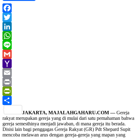
Facebook
Twitter
LinkedIn
WhatsApp
Line
Gmail
Yahoo
Mail
Email
Print
PrintFriendly
Share
JAKARTA, MAJALAHGAHARU.COM —
Gereja
rakyat merupakan gereja yang di mulai dari satu pemahaman bahwa
gereja semesthinya menjadi jawaban, di mana gereja itu berada.
Disisi lain bagi penggagas Gereja Rakyat (GR) Pdt Shepard Supit
mencoba melawan arus dengan gereja-gereja yang mapan yang