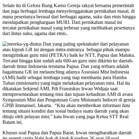
Selain itu di Gelora Bung Karno Gereja rakyat bersama pemerintah
dan juga berbagai lembaga menyelenggarakan pernikahan masal, di
mana pesertanya berasal dari berbagai agama, suku dan etnis hingga
mendapatkan penghargaan MURI. Dari pernikahan masal ini
tercatat pernikahan masal yang terbesar yang melibatkan pesertanya
dari lintas suku, agama dan etnis..
Dan yang paling spektakuler dari pelayanan
atau kiprah GR ini dengan mitra-mitranya bebagai pihak mampu
mengirimkan guru misi (PETRA) baik ke NTT, Papua dan Maluku.
Tercatat hingga kini sudah ada 600-an guru misi dikirim ke daerah-
daerah timur Indonesia terutama Papua. Dan yang terbaru adalah
bagaimana GR ini melaunching adanya Assosiasi Misi Indonesia
(AMI) hadir sebagai lembaga yang siap membantu para Hamba
Tuhan (misionaris) yang ingin melakukan pelayanan misi. Hal itu
dikatakan Sekjend AMI, Pdt Fransiskus Irwan Widjaja saat
mempresentasikan tentang misi dan tujuan kehadiran AMI di avara
Symposium Misi dan Pengutusan Guru Misionaris Indocer di gereja
GPIB Immanuel, Jakarta. “Kita akan memberikan informasi data
tentang situasi kondisi dan sosial budaya suatu daerah yang akan
dituju oleh pelayan misi,” kata Irwan yang juga Ketua STT Real
Batam ini.
Khusus soal Papua dan Papua Barat, Irwan mengibaratkan daerah
itu seperti cerita Nabi Isak di kitab Kejadian 26 ayat 18 soal