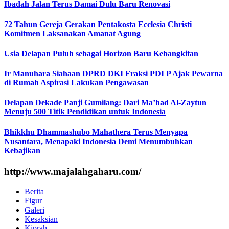
Ibadah Jalan Terus Damai Dulu Baru Renovasi
72 Tahun Gereja Gerakan Pentakosta Ecclesia Christi
Komitmen Laksanakan Amanat Agung
Usia Delapan Puluh sebagai Horizon Baru Kebangkitan
Ir Manuhara Siahaan DPRD DKI Fraksi PDI P Ajak Pewarna
di Rumah Aspirasi Lakukan Pengawasan
Delapan Dekade Panji Gumilang: Dari Ma’had Al-Zaytun
Menuju 500 Titik Pendidikan untuk Indonesia
Bhikkhu Dhammashubo Mahathera Terus Menyapa
Nusantara, Menapaki Indonesia Demi Menumbuhkan
Kebajikan
http://www.majalahgaharu.com/
Berita
Figur
Galeri
Kesaksian
Kiprah