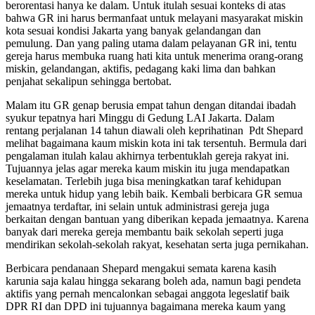
berorentasi hanya ke dalam. Untuk itulah sesuai konteks di atas
bahwa GR ini harus bermanfaat untuk melayani masyarakat miskin
kota sesuai kondisi Jakarta yang banyak gelandangan dan
pemulung. Dan yang paling utama dalam pelayanan GR ini, tentu
gereja harus membuka ruang hati kita untuk menerima orang-orang
miskin, gelandangan, aktifis, pedagang kaki lima dan bahkan
penjahat sekalipun sehingga bertobat.
Malam itu GR genap berusia empat tahun dengan ditandai ibadah
syukur tepatnya hari Minggu di Gedung LAI Jakarta. Dalam
rentang perjalanan 14 tahun diawali oleh keprihatinan Pdt Shepard
melihat bagaimana kaum miskin kota ini tak tersentuh. Bermula dari
pengalaman itulah kalau akhirnya terbentuklah gereja rakyat ini.
Tujuannya jelas agar mereka kaum miskin itu juga mendapatkan
keselamatan. Terlebih juga bisa meningkatkan taraf kehidupan
mereka untuk hidup yang lebih baik. Kembali berbicara GR semua
jemaatnya terdaftar, ini selain untuk administrasi gereja juga
berkaitan dengan bantuan yang diberikan kepada jemaatnya. Karena
banyak dari mereka gereja membantu baik sekolah seperti juga
mendirikan sekolah-sekolah rakyat, kesehatan serta juga pernikahan.
Berbicara pendanaan Shepard mengakui semata karena kasih
karunia saja kalau hingga sekarang boleh ada, namun bagi pendeta
aktifis yang pernah mencalonkan sebagai anggota legeslatif baik
DPR RI dan DPD ini tujuannya bagaimana mereka kaum yang