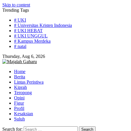
Skip to content
Trending Tags
# UKI
# Universitas Kristen Indonesia
# UKI HEBAT
# UKI UNGGUL
# Kampus Merdeka
# natal
Thursday, Aug 6, 2026
Home
Berita
Lintas Peristiwa
Kiprah
Teropong
Opini
Figur
Profil
Kesaksian
Suluh
Search for: