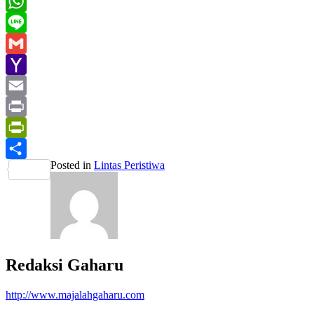
LinkedIn
WhatsApp
Line
Gmail
Yahoo
Mail
Email
Print
PrintFriendly
Posted in
Lintas Peristiwa
Share
Redaksi Gaharu
http://www.majalahgaharu.com