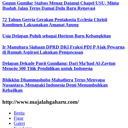
Gugun Gumilar Stafsus Menag Datangi Chapel USU, Minta
Ibadah Jalan Terus Damai Dulu Baru Renovasi
72 Tahun Gereja Gerakan Pentakosta Ecclesia Christi
Komitmen Laksanakan Amanat Agung
Usia Delapan Puluh sebagai Horizon Baru Kebangkitan
Ir Manuhara Siahaan DPRD DKI Fraksi PDI P Ajak Pewarna
di Rumah Aspirasi Lakukan Pengawasan
Delapan Dekade Panji Gumilang: Dari Ma’had Al-Zaytun
Menuju 500 Titik Pendidikan untuk Indonesia
Bhikkhu Dhammashubo Mahathera Terus Menyapa
Nusantara, Menapaki Indonesia Demi Menumbuhkan
Kebajikan
http://www.majalahgaharu.com/
Berita
Figur
Galeri