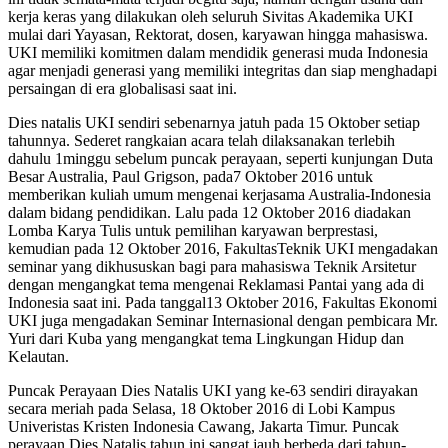
kerja keras yang dilakukan oleh seluruh Sivitas Akademika UKI
mulai dari Yayasan, Rektorat, dosen, karyawan hingga mahasiswa.
UKI memiliki komitmen dalam mendidik generasi muda Indonesia
agar menjadi generasi yang memiliki integritas dan siap menghadapi
persaingan di era globalisasi saat ini.
Dies natalis UKI sendiri sebenarnya jatuh pada 15 Oktober setiap
tahunnya. Sederet rangkaian acara telah dilaksanakan terlebih
dahulu 1minggu sebelum puncak perayaan, seperti kunjungan Duta
Besar Australia, Paul Grigson, pada7 Oktober 2016 untuk
memberikan kuliah umum mengenai kerjasama Australia-Indonesia
dalam bidang pendidikan. Lalu pada 12 Oktober 2016 diadakan
Lomba Karya Tulis untuk pemilihan karyawan berprestasi,
kemudian pada 12 Oktober 2016, FakultasTeknik UKI mengadakan
seminar yang dikhususkan bagi para mahasiswa Teknik Arsitetur
dengan mengangkat tema mengenai Reklamasi Pantai yang ada di
Indonesia saat ini. Pada tanggal13 Oktober 2016, Fakultas Ekonomi
UKI juga mengadakan Seminar Internasional dengan pembicara Mr.
Yuri dari Kuba yang mengangkat tema Lingkungan Hidup dan
Kelautan.
Puncak Perayaan Dies Natalis UKI yang ke-63 sendiri dirayakan
secara meriah pada Selasa, 18 Oktober 2016 di Lobi Kampus
Univeristas Kristen Indonesia Cawang, Jakarta Timur. Puncak
perayaan Dies Natalis tahun ini sangat jauh berbeda dari tahun-