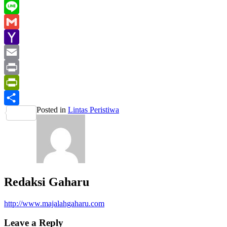
WhatsApp
Line
Gmail
Yahoo
Mail
Email
Print
PrintFriendly
Posted in
Lintas Peristiwa
Share
Redaksi Gaharu
http://www.majalahgaharu.com
Leave a Reply