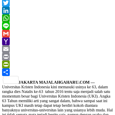
Facebook
Twitter
LinkedIn
WhatsApp
Line
Gmail
Yahoo
Mail
Email
Print
PrintFriendly
Share
JAKARTA MAJALAHGAHARU.COM —
Universitas Kristen Indonesia kini memasuki usinya ke 63, dalam
rangka dies Natalis ke-63 tahun 2016 tentu saja menjadi salah satu
momentum besar bagi Universitas Kristen Indonesia (UKI). Angka
63 Tahun memiliki arti yang sangat dalam, bahwa sampai saat ini
kampus UKI masih tetap dapat tetap berdiri kokoh diantara
banyaknya universitas-universitas lain yang usianya lebih muda. Hal
ini tidak semata-mata terjadi begitu saja, namun dengan usaha dan