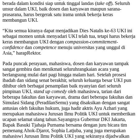
berada dalam kondisi siap untuk tinggal landas (
take off
). Seluruh
unsur dalam UKI, baik dosen dan karyawan maupun sarana-
prasarana, harus bergerak satu irama untuk bekerja keras
membangun UKI.
“Kita semua kiranya dapat menjadikan Dies Natalis ke-63 UKI ini
sebagai momen untuk menyadari UKI telah tua, tetapi harus bekerja
keras membangun UKI dengan
compassion-commitement-
confidence
dan
competence
menuju universitas yang unggul di
Asia,” harapRektor.
Pada puncak perayaan, mahasiswa, dosen dan karyawan tampak
sangat gembira dan menikmati seluruhrangkaian acara yang
berlangsung mulai dari pagi hingga malam hari. Setelah prosesi
ibadah dan sidang senat berakhir, seluruh keluarga besar UKI pun
dihibur oleh berbagai penampilan baik nyanyian dari seluruh
pimpinan UKI,
stand up comedy
oleh mahasiswa, tarian dari
beberapa fakultas dan karyawan, drama dari beberapa fakultas dan
Simulasi Sidang (PeradilanSemu) yang disaksikan dengan sangat
antusias oleh fakultas hukum, juga hadir aktris Ayu Azhari yang
merupakan mahasiswa Jurusan Ilmu Politik UKI untuk memberikan
ucapan selamat ulang tahun.Sayangnya Gubernur DKI Jakarta,
Bapak Basuki Tjahaja Purnama bersama dengan juru bicara tim
pemenang Ahok-Djarot, Sophia Latjuba, yang juga merupakan
mahasiswi Jurusan Ilmu Politik UKI yang sekiranya dijadwalkan