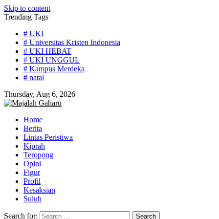
Skip to content
Trending Tags
# UKI
# Universitas Kristen Indonesia
# UKI HEBAT
# UKI UNGGUL
# Kampus Merdeka
# natal
Thursday, Aug 6, 2026
Home
Berita
Lintas Peristiwa
Kiprah
Teropong
Opini
Figur
Profil
Kesaksian
Suluh
Search for: