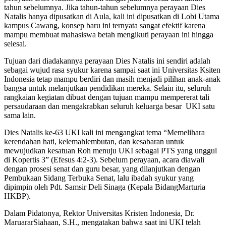
tahun sebelumnya. Jika tahun-tahun sebelumnya perayaan Dies
Natalis hanya dipusatkan di Aula, kali ini dipusatkan di Lobi Utama
kampus Cawang, konsep baru ini ternyata sangat efektif karena
mampu membuat mahasiswa betah mengikuti perayaan ini hingga
selesai.
Tujuan dari diadakannya perayaan Dies Natalis ini sendiri adalah
sebagai wujud rasa syukur karena sampai saat ini Universitas Ksiten
Indonesia tetap mampu berdiri dan masih menjadi pilihan anak-anak
bangsa untuk melanjutkan pendidikan mereka. Selain itu, seluruh
rangkaian kegiatan dibuat dengan tujuan mampu mempererat tali
persaudaraan dan mengakrabkan seluruh keluarga besar UKI satu
sama lain.
Dies Natalis ke-63 UKI kali ini mengangkat tema “Memelihara
kerendahan hati, kelemahlembutan, dan kesabaran untuk
mewujudkan kesatuan Roh menuju UKI sebagai PTS yang unggul
di Kopertis 3” (Efesus 4:2-3). Sebelum perayaan, acara diawali
dengan prosesi senat dan guru besar, yang dilanjutkan dengan
Pembukaan Sidang Terbuka Senat, lalu ibadah syukur yang
dipimpin oleh Pdt. Samsir Deli Sinaga (Kepala BidangMarturia
HKBP).
Dalam Pidatonya, Rektor Universitas Kristen Indonesia, Dr.
MaruararSiahaan, S.H., mengatakan bahwa saat ini UKI telah