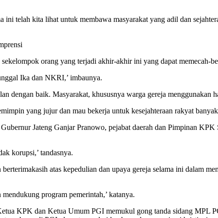
ni telah kita lihat untuk membawa masyarakat yang adil dan sejahtera
mprensi
toleran sekelompok orang yang terjadi akhir-akhir ini yang dapat memec
unggal Ika dan NKRI,’ imbaunya.
erjalan dengan baik. Masyarakat, khususnya warga gereja menggunakan 
impin yang jujur dan mau bekerja untuk kesejahteraan rakyat banyak,
ubernur Jateng Ganjar Pranowo, pejabat daerah dan Pimpinan KPK Sau
ak korupsi,’ tandasnya.
erterimakasih atas kepedulian dan upaya gereja selama ini dalam m
n mendukung program pemerintah,’ katanya.
 Ketua KPK dan Ketua Umum PGI memukul gong tanda sidang MPL PGI 