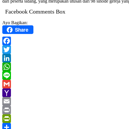
dari peserta sidang, yang merupakan utusan dari 98 sinode gereja yan
Facebook Comments Box
Ayo Bagikan:
Share
Facebook
Twitter
LinkedIn
WhatsApp
Line
Gmail
Yahoo
Mail
Email
Print
PrintFriendly