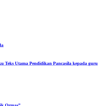
da
Buku Teks Utama Pendidikan Pancasila kepada guru
tik Ormas”