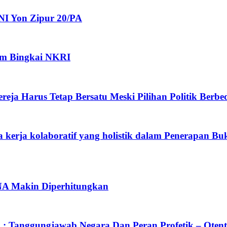
NI Yon Zipur 20/PA
am Bingkai NKRI
reja Harus Tetap Bersatu Meski Pilihan Politik Berbe
rta kerja kolaboratif yang holistik dalam Penerapan 
NA Makin Diperhitungkan
: Tanggungjawab Negara Dan Peran Profetik – Oten