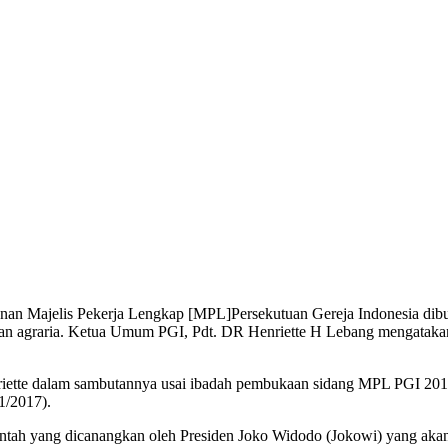
unan Majelis Pekerja Lengkap [MPL]Persekutuan Gereja Indonesia d
adilan agraria. Ketua Umum PGI, Pdt. DR Henriette H Lebang mengata
Henriette dalam sambutannya usai ibadah pembukaan sidang MPL PGI 2
1/2017).
intah yang dicanangkan oleh Presiden Joko Widodo (Jokowi) yang akan