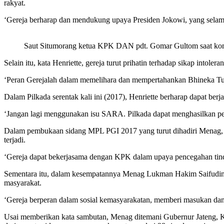
rakyat.
‘Gereja berharap dan mendukung upaya Presiden Jokowi, yang selama i
Saut Situmorang ketua KPK DAN pdt. Gomar Gultom saat ko
Selain itu, kata Henriette, gereja turut prihatin terhadap sikap in
‘Peran Gerejalah dalam memelihara dan mempertahankan Bhineka T
Dalam Pilkada serentak kali ini (2017), Henriette berharap dapat b
‘Jangan lagi menggunakan isu SARA. Pilkada dapat menghasilkan pem
Dalam pembukaan sidang MPL PGI 2017 yang turut dihadiri Menag, G
terjadi.
‘Gereja dapat bekerjasama dengan KPK dalam upaya pencegahan tind
Sementara itu, dalam kesempatannya Menag Lukman Hakim Saifudin b
masyarakat.
‘Gereja berperan dalam sosial kemasyarakatan, memberi masukan da
Usai memberikan kata sambutan, Menag ditemani Gubernur Jateng,