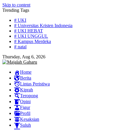
Skip to content
Trending Tags
# UKI
# Universitas Kristen Indonesia
# UKI HEBAT
# UKI UNGGUL
# Kampus Merdeka
# natal
Thursday, Aug 6, 2026
Home
Berita
Lintas Peristiwa
Kiprah
Teropong
Opini
Figur
Profil
Kesaksian
Suluh