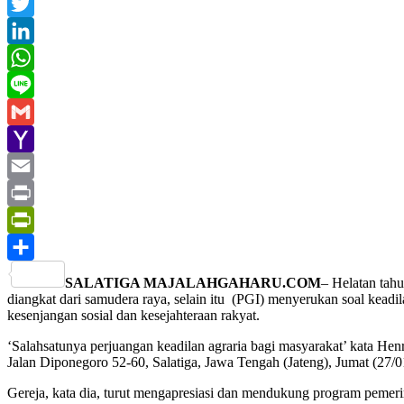
Facebook
Twitter
LinkedIn
WhatsApp
Line
Gmail
Yahoo
Mail
Email
Print
PrintFriendly
Share
SALATIGA MAJALAHGAHARU.COM
– Helatan tah
diangkat dari samudera raya, selain itu (PGI) menyerukan soal ke
kesenjangan sosial dan kesejahteraan rakyat.
‘Salahsatunya perjuangan keadilan agraria bagi masyarakat’ kata 
Jalan Diponegoro 52-60, Salatiga, Jawa Tengah (Jateng), Jumat (27/0
Gereja, kata dia, turut mengapresiasi dan mendukung program pemer