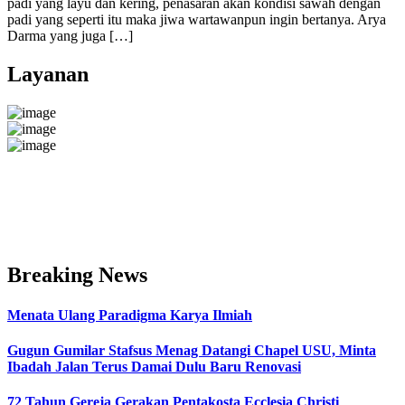
padi yang layu dan kering, penasaran akan kondisi sawah dengan
padi yang seperti itu maka jiwa wartawanpun ingin bertanya. Arya
Darma yang juga […]
Layanan
Breaking News
Menata Ulang Paradigma Karya Ilmiah
Gugun Gumilar Stafsus Menag Datangi Chapel USU, Minta
Ibadah Jalan Terus Damai Dulu Baru Renovasi
72 Tahun Gereja Gerakan Pentakosta Ecclesia Christi