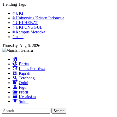
Skip
Trending Tags
to
# UKI
content
# Universitas Kristen Indonesia
# UKI HEBAT
# UKI UNGGUL
# Kampus Merdeka
# natal
Thursday, Aug 6, 2026
Home
Berita
Lintas Peristiwa
Kiprah
Teropong
Opini
Figur
Profil
Kesaksian
Suluh
Search
for: