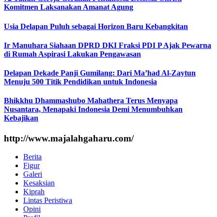
Komitmen Laksanakan Amanat Agung
Usia Delapan Puluh sebagai Horizon Baru Kebangkitan
Ir Manuhara Siahaan DPRD DKI Fraksi PDI P Ajak Pewarna
di Rumah Aspirasi Lakukan Pengawasan
Delapan Dekade Panji Gumilang: Dari Ma’had Al-Zaytun
Menuju 500 Titik Pendidikan untuk Indonesia
Bhikkhu Dhammashubo Mahathera Terus Menyapa
Nusantara, Menapaki Indonesia Demi Menumbuhkan
Kebajikan
http://www.majalahgaharu.com/
Berita
Figur
Galeri
Kesaksian
Kiprah
Lintas Peristiwa
Opini