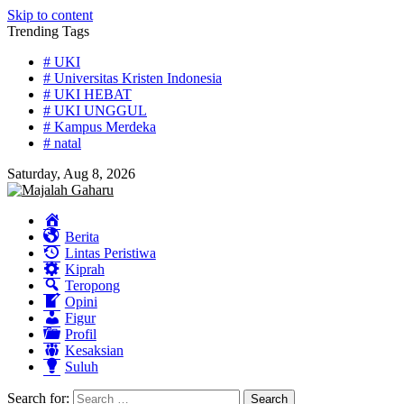
Skip to content
Trending Tags
# UKI
# Universitas Kristen Indonesia
# UKI HEBAT
# UKI UNGGUL
# Kampus Merdeka
# natal
Saturday, Aug 8, 2026
Home
Berita
Lintas Peristiwa
Kiprah
Teropong
Opini
Figur
Profil
Kesaksian
Suluh
Search for: