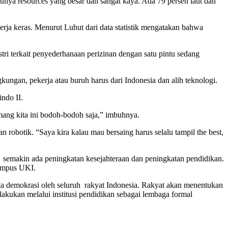
unya resources yang besar dan sangat kaya. Ada 79 persen laut dan
rja keras. Menurut Luhut dari data statistik mengatakan bahwa
ri terkait penyederhanaan perizinan dengan satu pintu sedang
ungan, pekerja atau buruh harus dari Indonesia dan alih teknologi.
ndo II.
mang kita ini bodoh-bodoh saja,” imbuhnya.
robotik. “Saya kira kalau mau bersaing harus selalu tampil the best,
emakin ada peningkatan kesejahteraan dan peningkatan pendidikan.
kampus UKI.
ta demokrasi oleh seluruh rakyat Indonesia. Rakyat akan menentukan
akukan melalui institusi pendidikan sebagai lembaga formal