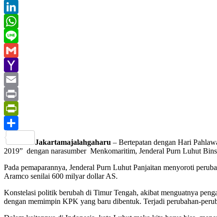
Twitter
LinkedIn
WhatsApp
Line
Gmail
Yahoo
Mail
Email
Print
PrintFriendly
Share
Jakartamajalahgaharu
– Bertepatan dengan Hari Pahla
2019” dengan narasumber Menkomaritim, Jenderal Purn Luhut Binsar
Pada pemaparannya, Jenderal Purn Luhut Panjaitan menyoroti perub
Aramco senilai 600 milyar dollar AS.
Konstelasi politik berubah di Timur Tengah, akibat menguatnya penga
dengan memimpin KPK yang baru dibentuk. Terjadi perubahan-peruba