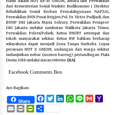
Hadir dalam HUT Ke-10 GMDM, antara lain Perwakilan
dari Kementerian Sosial Waskito Budikusumo ( Direktur
Rehabilitasi Sosial Korban Penyalahgunaan NAPZA),
Perwakilan BNN Pusat Brigjen.Pol. Dr. Victor Pudjiadi, dan
BNNP DKI Jakarta Maria Solrury, Perwakilan Pemprov
DKI Jakarta melalui sambutan Walikota Jakarta Timur,
Perwakilan Polres/Polsek, Ketua RW/RT setempat dan
tokoh masyarakat sekitar. Ketua RW bahkan berharap
wilayahnya dapat menjadi Zona Tanpa Narkoba. Lepas
perayaan HUT X GMDM, undangan dan warga sekitar
melanjutkan nobar (nonton bareng) pertandingan Piala
Dunia 2018 melalui siaran televise.
[RA]
Facebook Comments Box
Ayo Bagikan:
Facebook
Twitter
LinkedIn
WhatsApp
Line
Gmail
Yaho
Share
Mail
Email
Print
PrintFriendly
Share