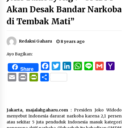
Akan Desak Bandar Narkoba
di Tembak Mati”
Redaksi Gaharu
8 years ago
Ayo Bagikan:
Facebook
Twitter
LinkedIn
WhatsApp
Line
Gmail
Yaho
Share
Mail
Email
Print
PrintFriendly
Share
Jakarta, majalahgaharu.com :
Presiden Joko Widodo
menyebut Indonesia darurat narkoba karena 2,1 persen
atau sekitar 5 juta penduduk Indonesia masuk kategori