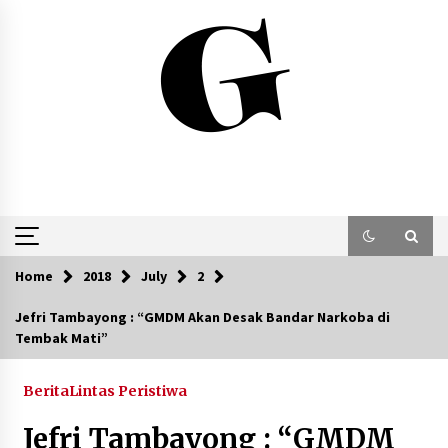
Skip
to
content
Home
2018
July
2
Jefri Tambayong : “GMDM Akan Desak Bandar Narkoba di
Tembak Mati”
Berita
Lintas Peristiwa
Jefri Tambayong : “GMDM