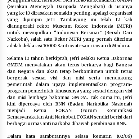
pengguna aktif narkoba. Oleh sebab itu kehadiran GMDM
(Gerakan Mencegah Daripada Mengobati) di usianya
yang ke 10 dirasakan semakin penting, apalagi organisasi
yang dipimpin Jefri Tambayong ini telah 12 kali
dianugerahi rekor Museum Rekor Indonesia (MURI)
untuk mewujudkan “Indonesia Bersinar” (Bersih Dari
Narkoba), salah satu Rekor MURI yang pernah diterima
adalah deklarasi 10.000 Santriwati-santriawan di Madura.
Selama 10 tahun berkiprah, Jefri selaku Ketua Bakornas
GMDM menyatakan akan terus berkarya bagi Bangsa
dan Negara dan akan tetap berkomitmen untuk terus
bergerak sesuai visi dan misi serta mendukung
pemerintah dalam upaya implementasikan program-
program pemerintah, khususnya yang sesuai dengan visi
dan misi lembaga bakomas GMDM. Tak cuma itu, Jefri
kini dipercaya oleh BNN (Badan Narkotika Nasional)
menjadi Ketua FOKAN (Forum Komunikasi
Kemasyarakatan Anti Narkoba). FOKAN sendiri berisi dari
berbagai ormas anti narkoba dibawah pembinaan BNN.
Dalam kata sambutannya Selasa kemarin (02/06)