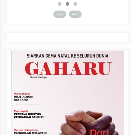
prev
next