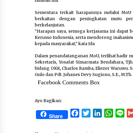
tambah Ida.
Sementara terkait harapannya melalui MoU 
berkaitan dengan peningkatan mutu pen
berkelanjutan.
“Harapan saya, semoga kerjasama ini dapat b
Kerusso Indonesia, serta mendorong mahasiswa
kepada masyarakat,” kata Ida
Dalam penandatanganan MoU, terlihat hadir me
Sekretaris, Yosafat Simarmata Bendahara, Tj
bidang OKK, Charlos Ramba, Eliezer Waruwu. S
Gulo dan Pdt. Johanes Devy Sugiono, S.E., M.Th. 
Facebook Comments Box
Ayo Bagikan:
Facebook
Twitter
LinkedIn
WhatsA
Lin
Share