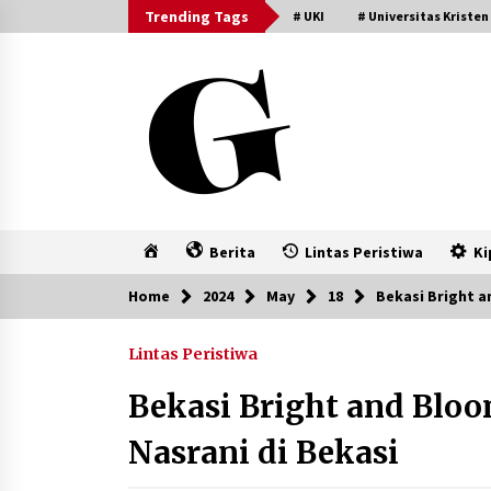
Skip
Trending Tags
# UKI
# Universitas Kristen
to
content
Home
Berita
Lintas Peristiwa
Ki
Home
2024
May
18
Bekasi Bright 
Lintas Peristiwa
Bekasi Bright and Bl
Nasrani di Bekasi