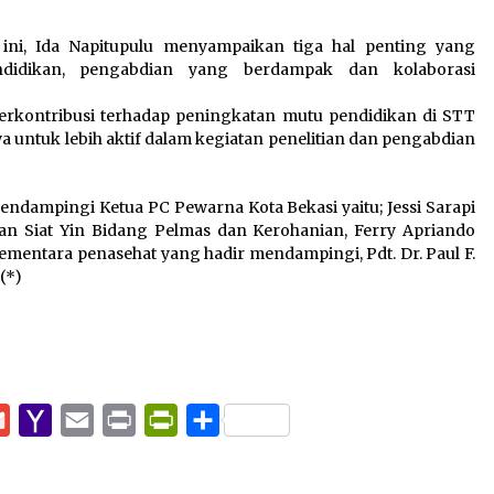
ini, Ida Napitupulu menyampaikan tiga hal penting yang
didikan, pengabdian yang berdampak dan kolaborasi
erkontribusi terhadap peningkatan mutu pendidikan di STT
 untuk lebih aktif dalam kegiatan penelitian dan pengabdian
ndampingi Ketua PC Pewarna Kota Bekasi yaitu; Jessi Sarapi
han Siat Yin Bidang Pelmas dan Kerohanian, Ferry Apriando
ementara penasehat yang hadir mendampingi, Pdt. Dr. Paul F.
(*)
pp
e
Gmail
Yahoo
Email
Print
PrintFriendly
Share
Mail