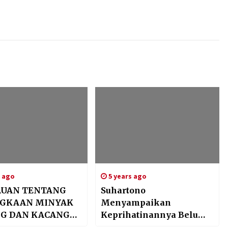
s ago
5 years ago
UAN TENTANG
Suhartono
GKAAN MINYAK
Menyampaikan
G DAN KACANG
Keprihatinannya Belum
I.
Terpenuhi Guru PAK