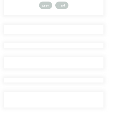
prev
next