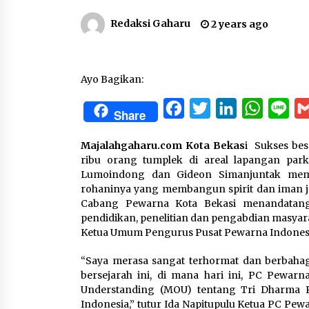
Redaksi Gaharu
2 years ago
Ayo Bagikan:
Facebook
Twitter
LinkedIn
WhatsA
Lin
Share
Majalahgaharu.com Kota Bekas
i Sukses bes
ribu orang tumplek di areal lapangan par
Lumoindong dan Gideon Simanjuntak mem
rohaninya yang membangun spirit dan iman je
Cabang Pewarna Kota Bekasi menandatan
pendidikan, penelitian dan pengabdian masyara
Ketua Umum Pengurus Pusat Pewarna Indonesia
“Saya merasa sangat terhormat dan berbah
bersejarah ini, di mana hari ini, PC Pewa
Understanding (MOU) tentang Tri Dharma 
Indonesia,” tutur Ida Napitupulu Ketua PC P