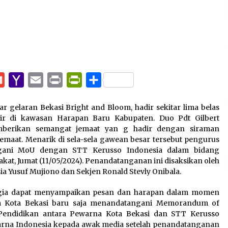
pp
e
Gmail
Yahoo
Email
Print
PrintFriendly
Share
Mail
ar gelaran Bekasi Bright and Bloom, hadir sekitar lima belas
kir di kawasan Harapan Baru Kabupaten. Duo Pdt Gilbert
berikan semangat jemaat yan g hadir dengan siraman
maat. Menarik di sela-sela gawean besar tersebut pengurus
gani MoU dengan STT Kerusso Indonesia dalam bidang
kat, Jumat (11/05/2024). Penandatanganan ini disaksikan oleh
 Yusuf Mujiono dan Sekjen Ronald Stevly Onibala.
agia dapat menyampaikan pesan dan harapan dalam momen
rna Kota Bekasi baru saja menandatangani Memorandum of
Pendidikan antara Pewarna Kota Bekasi dan STT Kerusso
ewarna Indonesia kepada awak media setelah penandatanganan