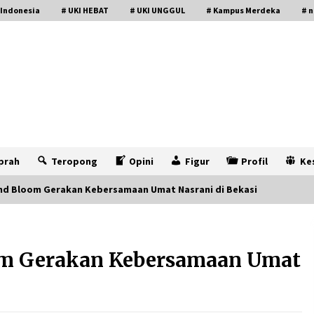
 Indonesia
# UKI HEBAT
# UKI UNGGUL
# Kampus Merdeka
# n
prah
Teropong
Opini
Figur
Profil
Ke
and Bloom Gerakan Kebersamaan Umat Nasrani di Bekasi
oom Gerakan Kebersamaan Umat