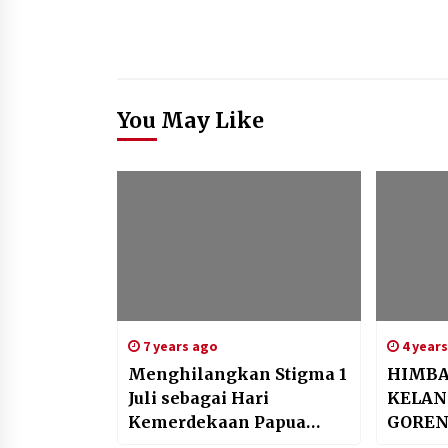
You May Like
7 years ago
4 year
Menghilangkan Stigma 1
HIMBA
Juli sebagai Hari
KELAN
Kemerdekaan Papua
GOREN
Barat
KEDELA