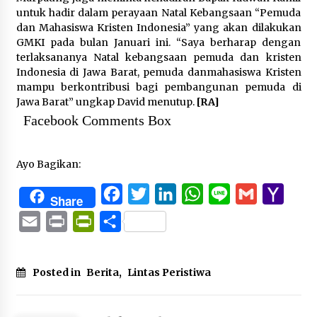
untuk hadir dalam perayaan Natal Kebangsaan “Pemuda
dan Mahasiswa Kristen Indonesia” yang akan dilakukan
GMKI pada bulan Januari ini. “Saya berharap dengan
terlaksananya Natal kebangsaan pemuda dan kristen
Indonesia di Jawa Barat, pemuda danmahasiswa Kristen
mampu berkontribusi bagi pembangunan pemuda di
Jawa Barat” ungkap David menutup.
[RA]
Facebook Comments Box
Ayo Bagikan:
Facebook
Twitter
LinkedIn
WhatsApp
Line
Gmail
Yaho
Share
Mail
Email
Print
PrintFriendly
Share
Posted in
Berita
,
Lintas Peristiwa