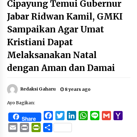
Cipayung Temui Gubernur
Jabar Ridwan Kamil, GMKI
Sampaikan Agar Umat
Kristiani Dapat
Melaksanakan Natal
dengan Aman dan Damai
Redaksi Gaharu
8 years ago
Ayo Bagikan:
Facebook
Twitter
LinkedIn
WhatsApp
Line
Gmail
Yaho
Share
Mail
Email
Print
PrintFriendly
Share