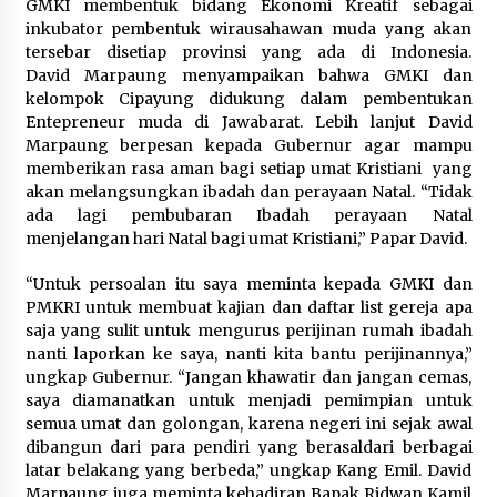
GMKI membentuk bidang Ekonomi Kreatif sebagai
inkubator pembentuk wirausahawan muda yang akan
tersebar disetiap provinsi yang ada di Indonesia.
David Marpaung menyampaikan bahwa GMKI dan
kelompok Cipayung didukung dalam pembentukan
Entepreneur muda di Jawabarat. Lebih lanjut David
Marpaung berpesan kepada Gubernur agar mampu
memberikan rasa aman bagi setiap umat Kristiani yang
akan melangsungkan ibadah dan perayaan Natal. “Tidak
ada lagi pembubaran Ibadah perayaan Natal
menjelangan hari Natal bagi umat Kristiani,” Papar David.
“Untuk persoalan itu saya meminta kepada GMKI dan
PMKRI untuk membuat kajian dan daftar list gereja apa
saja yang sulit untuk mengurus perijinan rumah ibadah
nanti laporkan ke saya, nanti kita bantu perijinannya,”
ungkap Gubernur. “Jangan khawatir dan jangan cemas,
saya diamanatkan untuk menjadi pemimpian untuk
semua umat dan golongan, karena negeri ini sejak awal
dibangun dari para pendiri yang berasaldari berbagai
latar belakang yang berbeda,” ungkap Kang Emil. David
Marpaung juga meminta kehadiran Bapak Ridwan Kamil