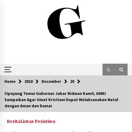
Skip
to
content
Home
2018
December
20
Cipayung Temui Gubernur Jabar Ridwan Kamil, GMKI
Sampaikan Agar Umat Kristiani Dapat Melaksanakan Natal
dengan Aman dan Damai
Berita
Lintas Peristiwa