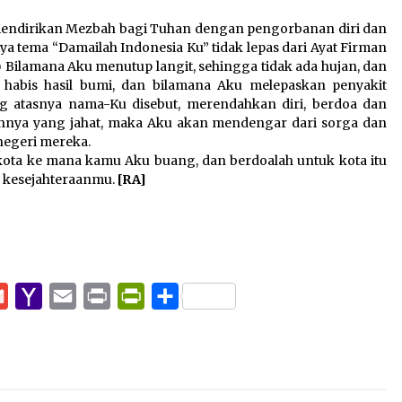
s mendirikan Mezbah bagi Tuhan dengan pengorbanan diri dan
hnya tema “Damailah Indonesia Ku” tidak lepas dari Ayat Firman
B) Bilamana Aku menutup langit, sehingga tidak ada hujan, dan
abis hasil bumi, dan bilamana Aku melepaskan penyakit
g atasnya nama-Ku disebut, merendahkan diri, berdoa dan
alannya yang jahat, maka Aku akan mendengar dari sorga dan
egeri mereka.
 kota ke mana kamu Aku buang, dan berdoalah untuk kota itu
h kesejahteraanmu.
[RA]
pp
e
Gmail
Yahoo
Email
Print
PrintFriendly
Share
Mail