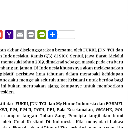
pp
e
Gmail
Yahoo
Email
Print
PrintFriendly
Share
Mail
tan akbar diselenggarakan bersama oleh FUKRI, JDN, TCI dan
donesiaku, Kamis (7/3) di SICC Sentul, Jawa Barat. Melalui
an memasuki tahun 2019, dimaknai sebagai masuk pada era baru
embangan jaman. Di Indonesia khususnya akan melaksanakan
islatif, peristiwa lima tahunan dalam menapaki kehidupan
onesiaku mengajak seluruh umat Kristiani untuk berdoa bagi
ra ini bukan merupakan ajang kampanye untuk memberikan
esiden.
ktif dari FUKRI, JDN, TCI dan My Home Indonesia dan FGBMFI.
KWI, PGI, PGLII, PGPI, PBI, Bala Keselamatan, GMAHK, GOI.
n campur tangan Tuhan Sang Pencipta langit dan bumi
oleh Umat Kristiani Di Indonesia. Kita menyadari bahwa
 atau dikenal sebagai Ring of Fire, eskalasi bencana semakin