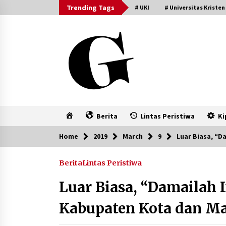
Skip
Trending Tags
# UKI
# Universitas Kristen
to
content
Home
Berita
Lintas Peristiwa
Ki
Home
2019
March
9
Luar Biasa, “
Berita
Lintas Peristiwa
Luar Biasa, “Damailah
Kabupaten Kota dan M