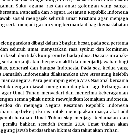
agaman Suku, agama, ras dan antar golongan yang sangat
a bersama. Pancasila dan Negara Kesatuan Republik Indonesia
 jawab sosial mengajak seluruh umat Kristiani agar menjaga
g serta menjadi garam yang bermanfaat bagi kemaslahatan
selenggarakan dibagi dalam 2 bagian besar, pada sesi pertama
 dan seluruh umat menyatakan rasa syukur dan komitmen
 kasih dan tidak kompromi terhadap dosa. Diacara ini anak-
erta berjanji akan berperan aktif dan menjadi jawaban bagi
tas, generasi dan bangsa Indonesia. Pada sesi kedua yang
a Damailah Indonesiaku dilaksanakan Live Streaming kelebih
di mancanegara. Para pemimpin gereja Aras Nasional bersama
erentak dengan diawali mengumandangkan lagu kebangsaan
kan agar Umat Tuhan menyadari dan menerima keberagaman
dengan semua pihak untuk mewujudkan kemajuan Indonesia.
berdoa dn menjaga Negara Kesatuan Republik Indonesia
han siap bekerja keras untuk menciptakan masyarakat adil
 penuh harapan. Umat Tuhan siap menjaga kedamaian dan
 pemilu bahkan sesudah Pemilu 2019. Umat Tuhan akan
ggung jawab berdasarkan hikmat dan takut akan Tuhan.