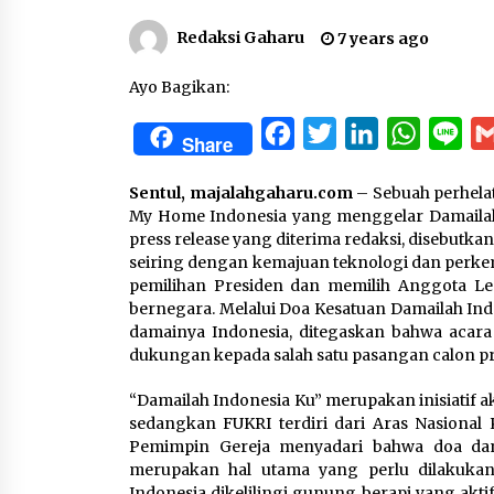
Redaksi Gaharu
7 years ago
Ayo Bagikan:
Facebook
Twitter
LinkedIn
WhatsA
Lin
Share
Sentul, majalahgaharu.com
– Sebuah perhela
My Home Indonesia yang menggelar Damailah In
press release yang diterima redaksi, disebutk
seiring dengan kemajuan teknologi dan perk
pemilihan Presiden dan memilih Anggota Leg
bernegara. Melalui Doa Kesatuan Damailah Ind
damainya Indonesia, ditegaskan bahwa aca
dukungan kepada salah satu pasangan calon pr
“Damailah Indonesia Ku” merupakan inisiatif a
sedangkan FUKRI terdiri dari Aras Nasional 
Pemimpin Gereja menyadari bahwa doa da
merupakan hal utama yang perlu dilakukan 
Indonesia dikelilingi gunung berapi yang aktif