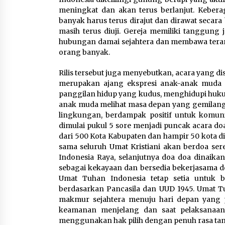
meningkat dan akan terus berlanjut. Keber
banyak harus terus dirajut dan dirawat secar
masih terus diuji. Gereja memiliki tanggung
hubungan damai sejahtera dan membawa teran
orang banyak.
Rilis tersebut juga menyebutkan, acara yang di
merupakan ajang ekspresi anak-anak muda
panggilan hidup yang kudus, menghidupi hukum
anak muda melihat masa depan yang gemilang s
lingkungan, berdampak positif untuk komuni
dimulai pukul 5 sore menjadi puncak acara do
dari 500 Kota Kabupaten dan hampir 50 kota 
sama seluruh Umat Kristiani akan berdoa s
Indonesia Raya, selanjutnya doa doa dinai
sebagai kekayaan dan bersedia bekerjasama 
Umat Tuhan Indonesia tetap setia untuk 
berdasarkan Pancasila dan UUD 1945. Umat Tu
makmur sejahtera menuju hari depan yang
keamanan menjelang dan saat pelaksanaan
menggunakan hak pilih dengan penuh rasa tan