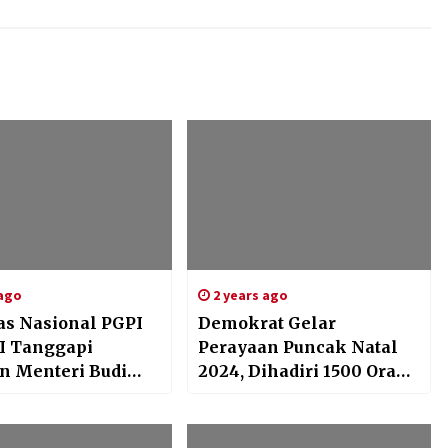
 ago
2 years ago
as Nasional PGPI
Demokrat Gelar
I Tanggapi
Perayaan Puncak Natal
n Menteri Budi
2024, Dihadiri 1500 Orang
etiadi Pada Seminar
dengan Tokoh dan
al di STT IKAT
Petinggi Partai
a