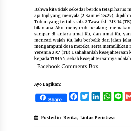
Bahwa kita tidak sekedar berdoa tetapi haru
api Injil yang menyala (2 Samuel 24:25), dipili
Tuhan yang tertulis sbb: 2 Tawarikh 7:13-14 (T
bilamana Aku menyuruh belalang memakan h
sampar di antara umat-Ku, dan umat-Ku, yan
mencari wajah-Ku, lalu berbalik dari jalan-j
mengampuni dosa mereka, serta memulihkan n
Yeremia 29:7 (TB) Usahakanlah kesejahteraan
kepada TUHAN, sebab kesejahteraannya adala
Facebook Comments Box
Ayo Bagikan:
Facebook
Twitter
LinkedIn
WhatsA
Lin
Share
Posted in
Berita
,
Lintas Peristiwa