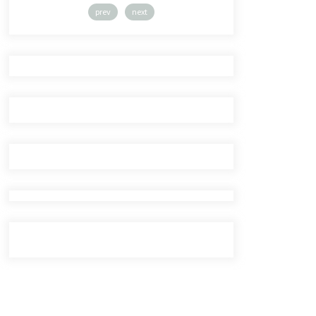
prev
next