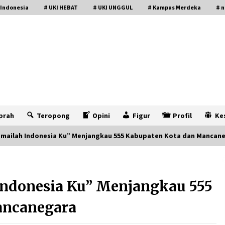
 Indonesia
# UKI HEBAT
# UKI UNGGUL
# Kampus Merdeka
# n
prah
Teropong
Opini
Figur
Profil
Ke
Damailah Indonesia Ku” Menjangkau 555 Kabupaten Kota dan Mancan
 Indonesia Ku” Menjangkau 555
ancanegara