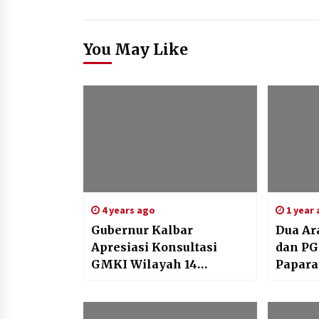
You May Like
4 years ago
1 year
Gubernur Kalbar
Dua Ar
Apresiasi Konsultasi
dan PG
GMKI Wilayah 14
Papara
Kalimantan Barat
Arie S
Nasion
Jakart