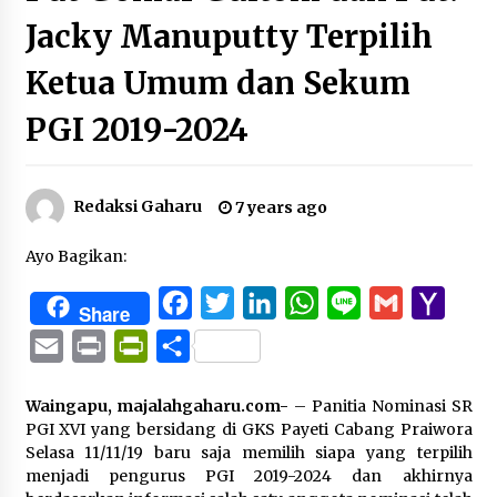
Jacky Manuputty Terpilih
Ketua Umum dan Sekum
PGI 2019-2024
Redaksi Gaharu
7 years ago
Ayo Bagikan:
Facebook
Twitter
LinkedIn
WhatsApp
Line
Gmail
Yaho
Share
Mail
Email
Print
PrintFriendly
Share
Waingapu, majalahgaharu.com-
– Panitia Nominasi SR
PGI XVI yang bersidang di GKS Payeti Cabang Praiwora
Selasa 11/11/19 baru saja memilih siapa yang terpilih
menjadi pengurus PGI 2019-2024 dan akhirnya