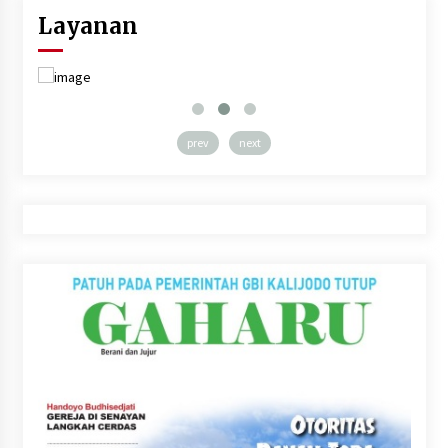
Layanan
prev
next