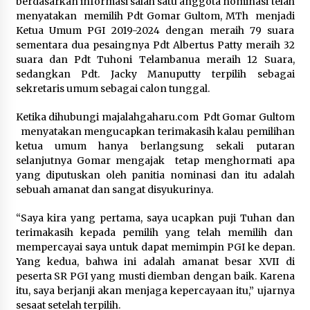
berdasarkan informasi salah satu anggota nominasi telah
menyatakan memilih Pdt Gomar Gultom, MTh menjadi
Ketua Umum PGI 2019-2024 dengan meraih 79 suara
sementara dua pesaingnya Pdt Albertus Patty meraih 32
suara dan Pdt Tuhoni Telambanua meraih 12 Suara,
sedangkan Pdt. Jacky Manuputty terpilih sebagai
sekretaris umum sebagai calon tunggal.
Ketika dihubungi majalahgaharu.com Pdt Gomar Gultom
menyatakan mengucapkan terimakasih kalau pemilihan
ketua umum hanya berlangsung sekali putaran
selanjutnya Gomar mengajak tetap menghormati apa
yang diputuskan oleh panitia nominasi dan itu adalah
sebuah amanat dan sangat disyukurinya.
“Saya kira yang pertama, saya ucapkan puji Tuhan dan
terimakasih kepada pemilih yang telah memilih dan
mempercayai saya untuk dapat memimpin PGI ke depan.
Yang kedua, bahwa ini adalah amanat besar XVII di
peserta SR PGI yang musti diemban dengan baik. Karena
itu, saya berjanji akan menjaga kepercayaan itu,” ujarnya
sesaat setelah terpilih.