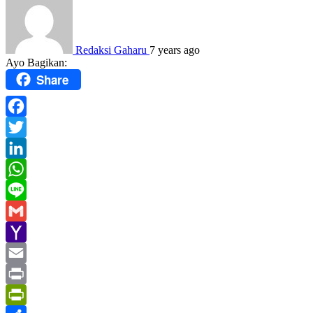
Redaksi Gaharu
7 years ago
Ayo Bagikan:
Share
Facebook
Twitter
LinkedIn
WhatsApp
Line
Gmail
Yahoo
Mail
Email
Print