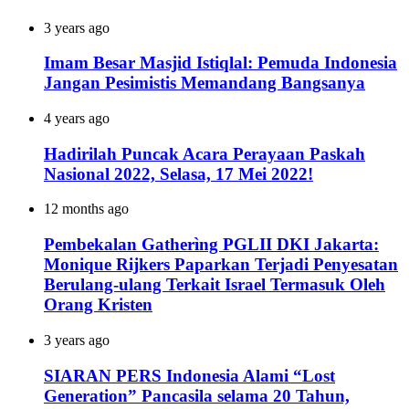
3 years ago
Imam Besar Masjid Istiqlal: Pemuda Indonesia
Jangan Pesimistis Memandang Bangsanya
4 years ago
Hadirilah Puncak Acara Perayaan Paskah
Nasional 2022, Selasa, 17 Mei 2022!
12 months ago
Pembekalan Gatherìng PGLII DKI Jakarta:
Monique Rijkers Paparkan Terjadi Penyesatan
Berulang-ulang Terkait Israel Termasuk Oleh
Orang Kristen
3 years ago
SIARAN PERS Indonesia Alami “Lost
Generation” Pancasila selama 20 Tahun,