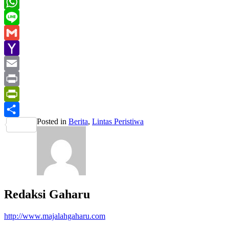
LinkedIn
WhatsApp
Line
Gmail
Yahoo
Mail
Email
Print
PrintFriendly
Posted in
Berita
,
Lintas Peristiwa
Share
Redaksi Gaharu
http://www.majalahgaharu.com