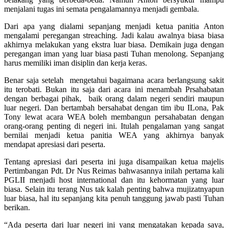
menjalani tugas ini semata pengalamannya menjadi gembala.
Dari apa yang dialami sepanjang menjadi ketua panitia Anton
mengalami peregangan streaching. Jadi kalau awalnya biasa biasa
akhirnya melakukan yang ekstra luar biasa. Demikain juga dengan
peregangan iman yang luar biasa pasti Tuhan menolong. Sepanjang
harus memiliki iman disiplin dan kerja keras.
Benar saja setelah mengetahui bagaimana acara berlangsung sakit
itu terobati. Bukan itu saja dari acara ini menambah Prsahabatan
dengan berbagai pihak, baik orang dalam negeri sendiri maupun
luar negeri. Dan bertambah bersahabat dengan tim ibu ILona, Pak
Tony lewat acara WEA boleh membangun persahabatan dengan
orang-orang penting di negeri ini. Itulah pengalaman yang sangat
bernilai menjadi ketua panitia WEA yang akhirnya banyak
mendapat apresiasi dari peserta.
Tentang apresiasi dari peserta ini juga disampaikan ketua majelis
Pertimbangan Pdt. Dr Nus Reimas bahwasannya inilah pertama kali
PGLII menjadi host international dan itu kehormatan yang luar
biasa. Selain itu terang Nus tak kalah penting bahwa mujizatnyapun
luar biasa, hal itu sepanjang kita penuh tanggung jawab pasti Tuhan
berikan.
“Ada peserta dari luar negeri ini yang mengatakan kepada saya,