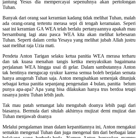
jantung Yesus dia mempercayai sepenuhnya akan pertolongan
Tuhan.
Banyak dari orang saat keramian kadang tidak melihat Tuhan, malah
ada orang-orang tertentu merasa sepi di tengah keramaian. Seperi
saat ini keramian GA WEA telah berlalu pertanyaannya apakah mau
bersambung lagi atau pasca WEA kita akan melihat kebesaran
Tuhan. Seperti dalam cerita Yesaya yang melihat jubah Allah justru
saat melihat raja Uzia mati.
Pendeta Anton Tarigan selaku ketua panitia WEA merasa terharu
dan tak kuasa menahan tangis ketika menyaksikan bagaimana
perjalanan WEA hingga usai di gelar. Dalam sambutannya Anton
tak hentinya mengucap syukur karena semua boleh berjalan semata
hanya anugerah Tuhan saja. Anton mengisahkan semenjak ditunjuk
sebagai ketua panitia sepanjang pengenalan 4 bulan, panitia belum
punya apa-apa? Apa yang bisa dilakukan hanya trus berdoa tetapi
rasanya justru Tuhan lebih jauh.
Tak mau patah semangat lalu mengubah doanya lebih pagi dari
biasanya. Bermula dari situlah akhirnya mujizat demi mujizat dan
Tuhan menjawab doanya
Melalui pengalaman iman dalam kepanitiannya ini, Anton mengakui
semakin mengenal Tuhan dan juga mengenal tim dari berbagai latar
belakang yang berbeda-beda. Namun Anton bersyukur mampu