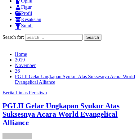
Opini
Figur
Profil
Kesaksian
Suluh
Search for:
Home
2019
November
26
PGLII Gelar Ungkapan Syukur Atas Suksesnya Acara World
Evangelical Alliance
Berita
Lintas Peristiwa
PGLII Gelar Ungkapan Syukur Atas
Suksesnya Acara World Evangelical
Alliance