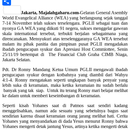
PrintFriendly
Share
Jakarta, Majalahgaharu.com-
Gelaran General Asembly
World Evangelical Alliance (WEA) yang berlangsung sejak tanggal
7-14 November telah sukses terselengara. PGLII sebagai tuan dan
nyonya GA WEA yang diikuti 91 negera, sukses menggelar gawean
skala international tersebut, terbukti berjalan sebagaimana yang
direncanakan. Mensyukuri atas terselenggaranya GA WEA tersebut
malam itu pihak panitia dan pimpinan pusat PGLII mengadakan
ibadah pengucapan syukur dan Apresiasi Host Commiottee, Senin
25/11/19 bertempat di The Financial Club Graha CIMB Niaga,
Jakarta Selatan.
Pdt. Dr Ronny Mandang Ketua Umum PGLII mengawali ibadah
pengucapan syukur dengan kotbahnya yang diambil dari Wahyu
4:1-4. Ronny mengatakan seperti ungkapan banyak penyair yang
lebih suka di keramaian, maka ketika keramaian itu sudah berlalu
banyak yang tak siap. Untuk itu terang Ronny mari belajar melihat
ke dalam untuk memberi keseimbangan di keramaian.
Seperti kisah Yohanes saat di Patmos saat sendiri kadang
menggelisahkan, namun ada sesuatu yang sebetulnya bagus saat
sendirian karena disaat keramaian orang jarang melihat hati. Cerita
Yohanes yang menyandarkan di dada Yesus menurut Ronny bahwa
Yohanes mengerti detak jantung Yesus, artinya ketika mengerti detak