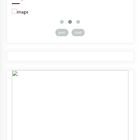
prev
next