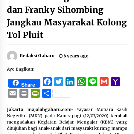
dan Franky Sihombing
Jangkau Masyarakat Kolong
Tol Pluit
Redaksi Gaharu
6 years ago
Ayo Bagikan:
Facebook
Twitter
LinkedIn
WhatsApp
Line
Gmail
Yaho
Share
Mail
Email
Print
PrintFriendly
Share
Jakarta, majalahgaharu.com-
Yayasan Mutiara Kasih
Negeriku (MKN) pada Kamis pagi (12/03/2020) kembali
mengadakan Kegiatan Belajar Mengajar (KBM) yang
ditujukan bagi anak-anak dari masyarakt kurang mampu