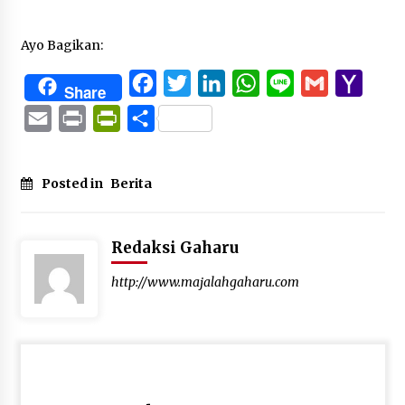
Ayo Bagikan:
Facebook
Twitter
LinkedIn
WhatsApp
Line
Gmail
Yaho
Share
Mail
Email
Print
PrintFriendly
Share
Posted in
Berita
Redaksi Gaharu
http://www.majalahgaharu.com