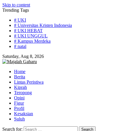
Skip to content
Trending Tags
# UKI
# Universitas Kristen Indonesia
# UKI HEBAT
# UKI UNGGUL
# Kampus Merdeka
# natal
Saturday, Aug 8, 2026
Home
Berita
Lintas Peristiwa
Kiprah
Teropong
Opini
Figur
Profil
Kesaksian
Suluh
Search for: