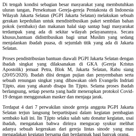
Di tengah kondisi sebagian besar masyarakat yang membutuhkan
uluran tangan, Persekutuan Gereja-gereja Pentakosta di Indonesia
Wilayah Jakarta Selatan (PGPI Jakarta Selatan) melakukan sebuah
gerakan kepedulian untuk mendistribusikan paket sembilan bahan
pokok (sembako) dan makanan halal siap santap bagi masyarakat
terdampak yang ada di sekitar wilayah pelayanannya. Secara
khusus,bantuan didistribusikan bagi umat Muslim yang sedang
menjalankan ibadah puasa, di sejumlah titik yang ada di Jakarta
Selatan.
Proses pendistribusian bantuan diawali PGPI Jakarta Selatan dengan
ibadah singkat yang dilaksanakan di GKA (Gereja Kristus
Apostolik) jemaat Petra, Blok M, Jakarta Selatan, Rabu siang
(20/05/2020). Ibadah diisi dengan pujian dan penyembahan serta
sebuah renungan singkat yang dibawakan oleh Evangelis Indriati
Tjipto, atau yang akarab disapa Iin Tjipto. Selama proses ibadah
berlangsung, setiap peserta yang hadir menerapkan protokol Covid-
19 dengan menggunakan masker dan menjaga jarak.
Terdapat 4 dari 7 perwakilan sinode gereja anggota PGPI Jakarta
Selatan terjun langsung berpartisipasi dalam kegiatan pembagian
sembako kali ini. Iin Tjipto selaku salah satu donatur kegiatan, usai
ibadah, mengatakan bahwa dirinya mengucap syukur melihat
adanya sebuah kegerakan dari gereja lintas sinode yang mau
mengadakan kegiatan bersama dan berdampak bagi banyak orang.