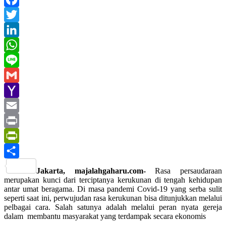
Facebook
Twitter
LinkedIn
WhatsApp
Line
Gmail
Yahoo
Mail
Email
Print
PrintFriendly
Share
Jakarta, majalahgaharu.com-
Rasa persaudaraan
merupakan kunci dari terciptanya kerukunan di tengah kehidupan
antar umat beragama. Di masa pandemi Covid-19 yang serba sulit
seperti saat ini, perwujudan rasa kerukunan bisa ditunjukkan melalui
pelbagai cara. Salah satunya adalah melalui peran nyata gereja
dalam membantu masyarakat yang terdampak secara ekonomis