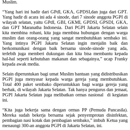
Muslim.
“Yang hari ini hadir dari GPdI, GKA, GPDSI,dan juga dari GPT.
Yang hadir di acara ini ada 4 sinode, dari 7 sinode anggota PGPI di
wilayah selatan, yaitu GPdI, GBI, GKMI, GPDSI, GPSDI, GKA,
dan GPT Maranatha Indonesia. Dari PGPI Jakarta Selatan selain
kita membina rohani, kita juga membina hubungan dengan warga
muslim dan orang-orang yang sangat membutuhkan sembako ini.
Yang intinya PGPI Jakarta Selatan ingin menjalin baik dan
berkomunikasi dengan baik bersama sinode-sinode yang ada,
terlebih juga memberi dukungan dan kita bisa membantu kepada
hal-hal seperti kebutuhan makanan dan sebagainya,” ucap Franky
kepada awak media.
Selain diperuntukan bagi umat Muslim bantuan yang didistribusikan
PGPI juga menyasar kepada warga gereja yang membutuhkan.
Total 400 paket sembako diperuntukkan bagi warga gereja yang
berhak, di wilayah Jakarta Selatan. Tak hanya pengurus dan jemaat,
PGPI Jakarta Selatan juga melibatkan ormas nasional di kegiatan
ini.
“Kita juga bekerja sama dengan ormas PP (Pemuda Pancasila).
Mereka sudah bekerja bersama sejak penyemprotan disinfektan,
pembagian nasi kotak dan pembagian sembako,” imbuh Ketua yang
menaungi 300-an anggota PGPI di Jakarta Selatan, ini.