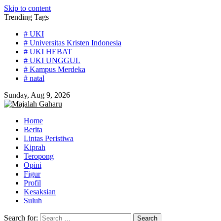
Skip to content
Trending Tags
# UKI
# Universitas Kristen Indonesia
# UKI HEBAT
# UKI UNGGUL
# Kampus Merdeka
# natal
Sunday, Aug 9, 2026
Home
Berita
Lintas Peristiwa
Kiprah
Teropong
Opini
Figur
Profil
Kesaksian
Suluh
Search for: