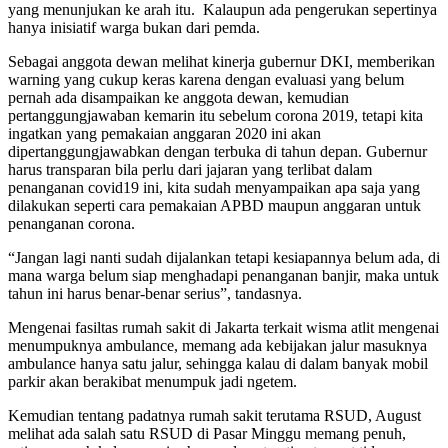
yang menunjukan ke arah itu. Kalaupun ada pengerukan sepertinya
hanya inisiatif warga bukan dari pemda.
Sebagai anggota dewan melihat kinerja gubernur DKI, memberikan
warning yang cukup keras karena dengan evaluasi yang belum
pernah ada disampaikan ke anggota dewan, kemudian
pertanggungjawaban kemarin itu sebelum corona 2019, tetapi kita
ingatkan yang pemakaian anggaran 2020 ini akan
dipertanggungjawabkan dengan terbuka di tahun depan. Gubernur
harus transparan bila perlu dari jajaran yang terlibat dalam
penanganan covid19 ini, kita sudah menyampaikan apa saja yang
dilakukan seperti cara pemakaian APBD maupun anggaran untuk
penanganan corona.
“Jangan lagi nanti sudah dijalankan tetapi kesiapannya belum ada, di
mana warga belum siap menghadapi penanganan banjir, maka untuk
tahun ini harus benar-benar serius”, tandasnya.
Mengenai fasiltas rumah sakit di Jakarta terkait wisma atlit mengenai
menumpuknya ambulance, memang ada kebijakan jalur masuknya
ambulance hanya satu jalur, sehingga kalau di dalam banyak mobil
parkir akan berakibat menumpuk jadi ngetem.
Kemudian tentang padatnya rumah sakit terutama RSUD, August
melihat ada salah satu RSUD di Pasar Minggu memang penuh,