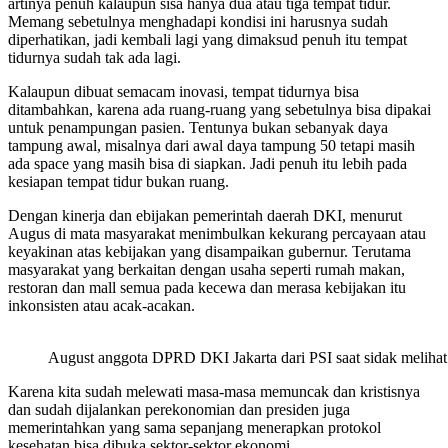
artinya penuh kalaupun sisa hanya dua atau tiga tempat tidur.
Memang sebetulnya menghadapi kondisi ini harusnya sudah
diperhatikan, jadi kembali lagi yang dimaksud penuh itu tempat
tidurnya sudah tak ada lagi.
Kalaupun dibuat semacam inovasi, tempat tidurnya bisa
ditambahkan, karena ada ruang-ruang yang sebetulnya bisa dipakai
untuk penampungan pasien. Tentunya bukan sebanyak daya
tampung awal, misalnya dari awal daya tampung 50 tetapi masih
ada space yang masih bisa di siapkan. Jadi penuh itu lebih pada
kesiapan tempat tidur bukan ruang.
Dengan kinerja dan ebijakan pemerintah daerah DKI, menurut
Augus di mata masyarakat menimbulkan kekurang percayaan atau
keyakinan atas kebijakan yang disampaikan gubernur. Terutama
masyarakat yang berkaitan dengan usaha seperti rumah makan,
restoran dan mall semua pada kecewa dan merasa kebijakan itu
inkonsisten atau acak-acakan.
August anggota DPRD DKI Jakarta dari PSI saat sidak melihat
Karena kita sudah melewati masa-masa memuncak dan kristisnya
dan sudah dijalankan perekonomian dan presiden juga
memerintahkan yang sama sepanjang menerapkan protokol
kesehatan bisa dibuka sektor-sektor ekonomi.