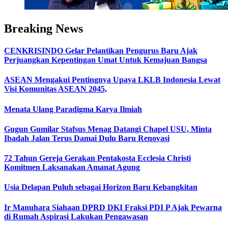
Breaking News
CENKRISINDO Gelar Pelantikan Pengurus Baru Ajak
Perjuangkan Kepentingan Umat Untuk Kemajuan Bangsa
ASEAN Mengakui Pentingnya Upaya LKLB Indonesia Lewat
Visi Komunitas ASEAN 2045,
Menata Ulang Paradigma Karya Ilmiah
Gugun Gumilar Stafsus Menag Datangi Chapel USU, Minta
Ibadah Jalan Terus Damai Dulu Baru Renovasi
72 Tahun Gereja Gerakan Pentakosta Ecclesia Christi
Komitmen Laksanakan Amanat Agung
Usia Delapan Puluh sebagai Horizon Baru Kebangkitan
Ir Manuhara Siahaan DPRD DKI Fraksi PDI P Ajak Pewarna
di Rumah Aspirasi Lakukan Pengawasan