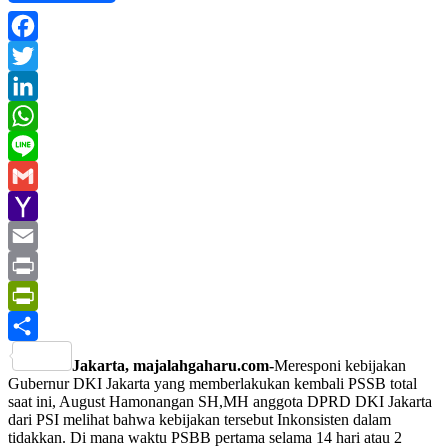
Facebook
Twitter
LinkedIn
WhatsApp
Line
Gmail
Yahoo
Mail
Email
Print
PrintFriendly
Share
Jakarta, majalahgaharu.com-
Meresponi kebijakan
Gubernur DKI Jakarta yang memberlakukan kembali PSSB total
saat ini, August Hamonangan SH,MH anggota DPRD DKI Jakarta
dari PSI melihat bahwa kebijakan tersebut Inkonsisten dalam
tidakkan. Di mana waktu PSBB pertama selama 14 hari atau 2