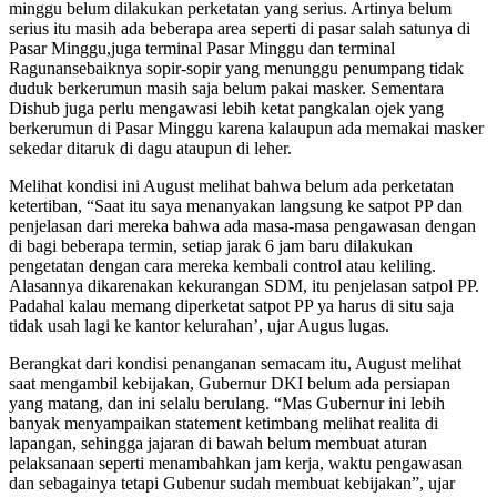
minggu belum dilakukan perketatan yang serius. Artinya belum
serius itu masih ada beberapa area seperti di pasar salah satunya di
Pasar Minggu,juga terminal Pasar Minggu dan terminal
Ragunansebaiknya sopir-sopir yang menunggu penumpang tidak
duduk berkerumun masih saja belum pakai masker. Sementara
Dishub juga perlu mengawasi lebih ketat pangkalan ojek yang
berkerumun di Pasar Minggu karena kalaupun ada memakai masker
sekedar ditaruk di dagu ataupun di leher.
Melihat kondisi ini August melihat bahwa belum ada perketatan
ketertiban, “Saat itu saya menanyakan langsung ke satpot PP dan
penjelasan dari mereka bahwa ada masa-masa pengawasan dengan
di bagi beberapa termin, setiap jarak 6 jam baru dilakukan
pengetatan dengan cara mereka kembali control atau keliling.
Alasannya dikarenakan kekurangan SDM, itu penjelasan satpol PP.
Padahal kalau memang diperketat satpot PP ya harus di situ saja
tidak usah lagi ke kantor kelurahan’, ujar Augus lugas.
Berangkat dari kondisi penanganan semacam itu, August melihat
saat mengambil kebijakan, Gubernur DKI belum ada persiapan
yang matang, dan ini selalu berulang. “Mas Gubernur ini lebih
banyak menyampaikan statement ketimbang melihat realita di
lapangan, sehingga jajaran di bawah belum membuat aturan
pelaksanaan seperti menambahkan jam kerja, waktu pengawasan
dan sebagainya tetapi Gubenur sudah membuat kebijakan”, ujar