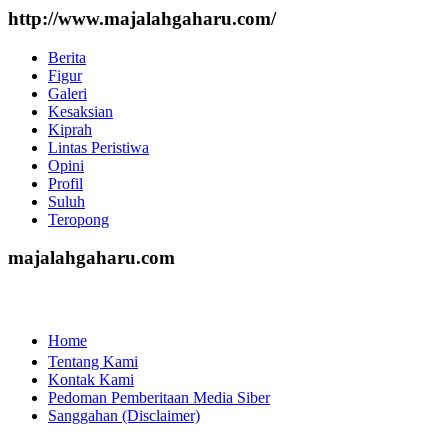
http://www.majalahgaharu.com/
Berita
Figur
Galeri
Kesaksian
Kiprah
Lintas Peristiwa
Opini
Profil
Suluh
Teropong
majalahgaharu.com
Home
Tentang Kami
Kontak Kami
Pedoman Pemberitaan Media Siber
Sanggahan (Disclaimer)