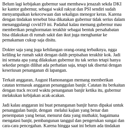
Belum lagi kebijakan gubernur saat membawa jenazah sekda DKI
ke kantor gubernur, sebagai wakil rakyat dan PSI sendiri sudah
menyampaikan kekecewaan dan sekaligus menegor keras. Karena
dengan tindakan tersebut bisa dikatakan gubernur tidak serius dalam
menanggulangi covid19 ini. Padahal kalau memang gubernur mau
memberikan penghormatan terakhir sebagai bentuk persahabatan
bisa dilakukan di rumah sakit dan ikut juga menghantar ke
pemakaman cukup saja disitu.
Dokter saja yang juga kehilangan orang-orang terbaiknya, ngga
keliling ke rumah sakit dengan dalih perpisahan terakhir kok. Jadi
ini semata apa yang dilakukan gubernur itu tak serius tetapi hanya
sekedar pengin dilihat ada perhatian saja, tetapi tak disertai dengan
keseriusan penanganan di lapangan.
Terkait anggaran, August Hamonangan memang memberikan
catatan termasuk anggaran penanggulan banjir. Catatan itu berkaitan
dengan track record waktu penanganan banjir ketika itu, gubernur
melakukan kebijakan acak-acakan.
Jadi kalau anggaran ini buat penanganan banjir harus dipakai untuk
penanggulan banjir, dengan melalui kajian yang benar dan
penempatan yang benar, menurut data yang muthakir, bagaimana
mengatasi banjir, pembangunan tanggul dan pengerukan sungai dan
cara-cara pencegahan. Karena hingga saat ini belum ada tindakan