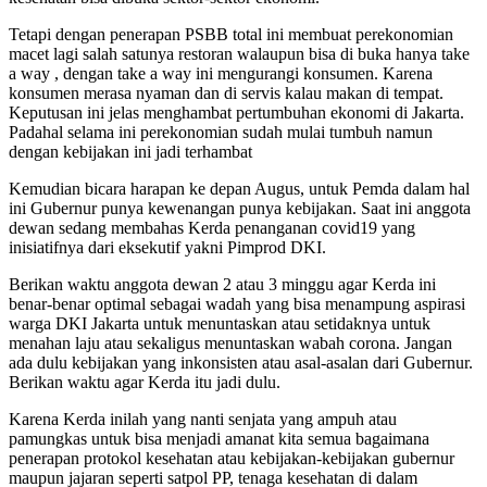
Tetapi dengan penerapan PSBB total ini membuat perekonomian
macet lagi salah satunya restoran walaupun bisa di buka hanya take
a way , dengan take a way ini mengurangi konsumen. Karena
konsumen merasa nyaman dan di servis kalau makan di tempat.
Keputusan ini jelas menghambat pertumbuhan ekonomi di Jakarta.
Padahal selama ini perekonomian sudah mulai tumbuh namun
dengan kebijakan ini jadi terhambat
Kemudian bicara harapan ke depan Augus, untuk Pemda dalam hal
ini Gubernur punya kewenangan punya kebijakan. Saat ini anggota
dewan sedang membahas Kerda penanganan covid19 yang
inisiatifnya dari eksekutif yakni Pimprod DKI.
Berikan waktu anggota dewan 2 atau 3 minggu agar Kerda ini
benar-benar optimal sebagai wadah yang bisa menampung aspirasi
warga DKI Jakarta untuk menuntaskan atau setidaknya untuk
menahan laju atau sekaligus menuntaskan wabah corona. Jangan
ada dulu kebijakan yang inkonsisten atau asal-asalan dari Gubernur.
Berikan waktu agar Kerda itu jadi dulu.
Karena Kerda inilah yang nanti senjata yang ampuh atau
pamungkas untuk bisa menjadi amanat kita semua bagaimana
penerapan protokol kesehatan atau kebijakan-kebijakan gubernur
maupun jajaran seperti satpol PP, tenaga kesehatan di dalam