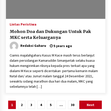
Lintas Peristiwa
Mohon Doa dan Dukungan Untuk Pak
MKC serta Keluarganya
Redaksi Gaharu
5 years ago
Ciamis majalahgaharu Kasus M Kace masih terus berlanjut
dalam persidangan Kamaruddin Simanjuntak selaku kuasa
hukum mengirimkan rilisnya kepada pres terkait apa yang
dialami M Kece seperti diceritakan pertama kemarin malam
Natal dan/ atau Jumat malam tanggal 24 Desember 2021,
sewaktu sidang marathon dua hari dua malam, MKC yang
sebelumnya telah […]
Posts
1
2
3
4
5
…
30
Next