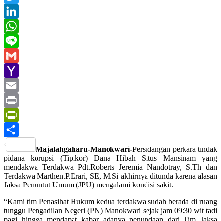
Twitter
LinkedIn
WhatsApp
Line
Gmail
Yahoo
Mail
Email
Print
PrintFriendly
Share
Majalahgaharu-Manokwari-
Persidangan perkara tindak
pidana korupsi (Tipikor) Dana Hibah Situs Mansinam yang
mendakwa Terdakwa Pdt.Roberts Jeremia Nandotray, S.Th dan
Terdakwa Marthen.P.Erari, SE, M.Si akhirnya ditunda karena alasan
Jaksa Penuntut Umum (JPU) mengalami kondisi sakit.
“Kami tim Penasihat Hukum kedua terdakwa sudah berada di ruang
tunggu Pengadilan Negeri (PN) Manokwari sejak jam 09:30 wit tadi
pagi hingga mendapat kabar adanya penundaan dari Tim Jaksa