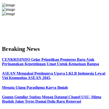
Breaking News
CENKRISINDO Gelar Pelantikan Pengurus Baru Ajak
Perjuangkan Kepentingan Umat Untuk Kemajuan Bangsa
ASEAN Mengakui Pentingnya Upaya LKLB Indonesia Lewat
Visi Komunitas ASEAN 2045,
Menata Ulang Paradigma Karya Ilmiah
Gugun Gumilar Stafsus Menag Datangi Chapel USU, Minta
Ibadah Jalan Terus Damai Dulu Baru Renovasi