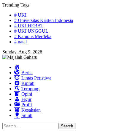
Skip
Trending Tags
to
# UKI
content
# Universitas Kristen Indonesia
# UKI HEBAT
# UKI UNGGUL
# Kampus Merdeka
# natal
Sunday, Aug 9, 2026
Home
Berita
Lintas Peristiwa
Kiprah
Teropong
Opini
Figur
Profil
Kesaksian
Suluh
Search
for: