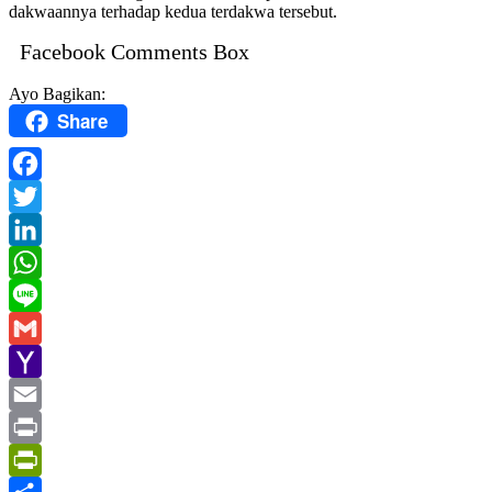
dakwaannya terhadap kedua terdakwa tersebut.
Facebook Comments Box
Ayo Bagikan:
Share
Facebook
Twitter
LinkedIn
WhatsApp
Line
Gmail
Yahoo
Mail
Email
Print