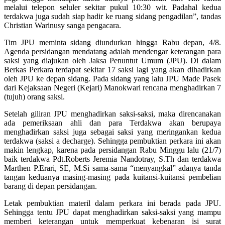
melalui telepon seluler sekitar pukul 10:30 wit. Padahal kedua
terdakwa juga sudah siap hadir ke ruang sidang pengadilan”, tandas
Christian Warinusy sanga pengacara.
Tim JPU meminta sidang diundurkan hingga Rabu depan, 4/8.
Agenda persidangan mendatang adalah mendengar keterangan para
saksi yang diajukan oleh Jaksa Penuntut Umum (JPU). Di dalam
Berkas Perkara terdapat sekitar 17 saksi lagi yang akan dihadirkan
oleh JPU ke depan sidang. Pada sidang yang lalu JPU Made Pasek
dari Kejaksaan Negeri (Kejari) Manokwari rencana menghadirkan 7
(tujuh) orang saksi.
Setelah giliran JPU menghadirkan saksi-saksi, maka direncanakan
ada pemeriksaan ahli dan para Terdakwa akan berupaya
menghadirkan saksi juga sebagai saksi yang meringankan kedua
terdakwa (saksi a decharge). Sehingga pembuktian perkara ini akan
makin lengkap, karena pada persidangan Rabu Minggu lalu (21/7)
baik terdakwa Pdt.Roberts Jeremia Nandotray, S.Th dan terdakwa
Marthen P.Erari, SE, M.Si sama-sama “menyangkal” adanya tanda
tangan keduanya masing-masing pada kuitansi-kuitansi pembelian
barang di depan persidangan.
Letak pembuktian materil dalam perkara ini berada pada JPU.
Sehingga tentu JPU dapat menghadirkan saksi-saksi yang mampu
memberi keterangan untuk memperkuat kebenaran isi surat