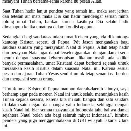
melayani Tuhan bersama-sama karena itu pesan Allah.
Saat Tuhan hadir lanjut pendeta yang ramah ini, maka saat jeritan
dan tetesan air mata maka Dia kan hadir mendengar seruan minta
tolong umat Tuhan, bahkan karena kasihnya Dia selalu hadir
dimanapun ketika umatnya dalam kondisi apapun.
Sedangkan bagi saudara-saudara umat Kristen yang ada di kantong-
kantong Kristen seperti di Papua, Pdt Jason mengatakan bagi
saudara-saudara yang merayakan Natal di Papua, Allah tetap hadir
dan perayaan Natal agar dapat terselenggarakan dengan damai serta
penuh dengan suasana keharmonisan. Jikapun masih ada sedikit
banyak permasalahan, umat Kristiani dapat berhenti sejenak untuk
merasakan kasih Kristus dalam suasana Natal ini. Karena sesuai
pesan dan ajaran Tuhan Yesus sendiri untuk tetap senantiasa berdoa
dan mengasihi semua orang.
“Untuk umat Kristen di Papua maupun daerah-daerah lainnya, saya
berharap agar pada momen Natal ini untuk selalu menunjukan kasih
Tuhan kepada sesama, karena kita ini satu bangsa dan satu saudara
di dalam satu negara dan bangsa yaitu Indonesia, sehingga dengan
kasih Natal ini, biar semua masyarakat Indonesia tahu bahwa damai
sejahtera Natal boleh ada bagi seluruh rakyat Indonesia”, himbau
pendeta yang juga menggembalakan di GBI wilayah Jakarta Utara
ini.