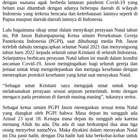
dengan suasana agak berbeda lantaran pandemi Covid-19 yang
belum usai ditambah dengan adanya beberapa daerah di wilayah
Indonesia yang terkena bencana dan keterbatasan lainnya seperti di
Papua maupun daerah-daerah lainnya di Indonesia.
Lalu bagaimana sikap umat dalam menyikapi perayaan Natal tahun
ini, Pdt Jason Balompapueng Ketua umum Persekutuan Gereja
Pantekosta Indonesia (PGPI), saat dihubungi media Pdt. Jason
terlebih dahulu mengucapkan selamat Natal 2021 dan menyongsong
tahun baru 2022 kepada seluruh umat Kristiani di seluruh Indonesia.
Selanjutnya berbicara perayaan Natal tahun ini masih dalam kondisi
ancaman Covid-19, Jason meingingatkan bagi seluruh gereja dan
jemaat untuk tetap mengedepankan dan menjaga kesehatan dengan
menerapkan protokol kesehatan yang ketat saat merayakan Natal.
“Sebagai umat Kristiani saya mengajak umat untuk tetap
melaksanakan perayaan sesuai anjuran pemerintah, tentu dengan
mengacu pada peraturan di daerah masing-masing”, tukasnya serius.
Sebagai ketua umum PGPI Jason menegaskan sesuai tema Natal
yang diangkat oleh PGPI bahwa Masa depan itu sungguh ada
Amsal 23 ayat 18. Kenapa masa depan itu sungguh ada karena
memang Allah itu ada, Dia ada di saat berkumpul dua atau tiga
orang menyebut namaNya. Maka diyakini dalam merayakan Natal
ini Dia pasti hadir, dengan Dia hadir hati kita berkobar-kobar untuk