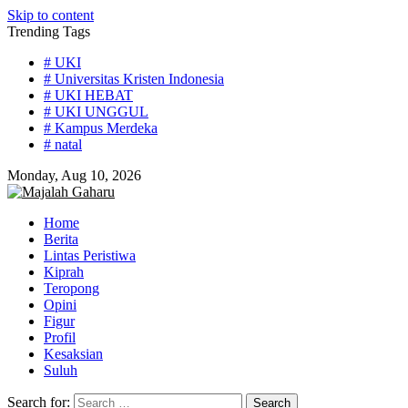
Skip to content
Trending Tags
# UKI
# Universitas Kristen Indonesia
# UKI HEBAT
# UKI UNGGUL
# Kampus Merdeka
# natal
Monday, Aug 10, 2026
Home
Berita
Lintas Peristiwa
Kiprah
Teropong
Opini
Figur
Profil
Kesaksian
Suluh
Search for: