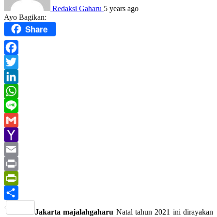
Redaksi Gaharu
5 years ago
Ayo Bagikan:
Share
Facebook
Twitter
LinkedIn
WhatsApp
Line
Gmail
Yahoo
Mail
Email
Print
PrintFriendly
Share
Jakarta majalahgaharu
Natal tahun 2021 ini dirayakan