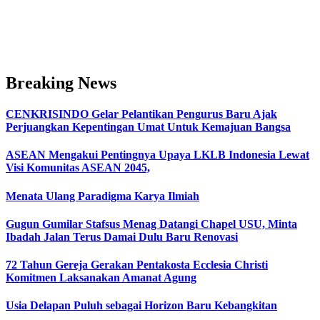
Breaking News
CENKRISINDO Gelar Pelantikan Pengurus Baru Ajak
Perjuangkan Kepentingan Umat Untuk Kemajuan Bangsa
ASEAN Mengakui Pentingnya Upaya LKLB Indonesia Lewat
Visi Komunitas ASEAN 2045,
Menata Ulang Paradigma Karya Ilmiah
Gugun Gumilar Stafsus Menag Datangi Chapel USU, Minta
Ibadah Jalan Terus Damai Dulu Baru Renovasi
72 Tahun Gereja Gerakan Pentakosta Ecclesia Christi
Komitmen Laksanakan Amanat Agung
Usia Delapan Puluh sebagai Horizon Baru Kebangkitan