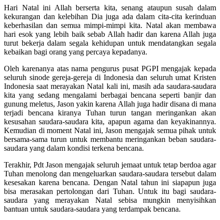
Hari Natal ini Allah berserta kita, senang ataupun susah dalam
kekurangan dan kelebihan Dia juga ada dalam cita-cita kerinduan
keberhasilan dan semua mimpi-mimpi kita. Natal akan membawa
hari esok yang lebih baik sebab Allah hadir dan karena Allah juga
turut bekerja dalam segala kehidupan untuk mendatangkan segala
kebaikan bagi orang yang percaya kepadanya.
Oleh karenanya atas nama pengurus pusat PGPI mengajak kepada
seluruh sinode gereja-gereja di Indonesia dan seluruh umat Kristen
Indonesia saat merayakan Natal kali ini, masih ada saudara-saudara
kita yang sedang mengalami berbagai bencana seperti banjir dan
gunung meletus, Jason yakin karena Allah juga hadir disana di mana
terjadi bencana kiranya Tuhan turun tangan meringankan akan
kesusahan saudara-saudara kita, apapun agama dan keyakinannya.
Kemudian di moment Natal ini, Jason mengajak semua pihak untuk
bersama-sama turun untuk membantu meringankan beban saudara-
saudara yang dalam kondisi terkena bencana.
Terakhir, Pdt Jason mengajak seluruh jemaat untuk tetap berdoa agar
Tuhan menolong dan mengeluarkan saudara-saudara tersebut dalam
kesesakan karena bencana. Dengan Natal tahun ini siapapun juga
bisa merasakan pertolongan dari Tuhan. Untuk itu bagi saudara-
saudara yang merayakan Natal sebisa mungkin menyisihkan
bantuan untuk saudara-saudara yang terdampak bencana.