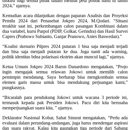
diskusi bagi semua pihak dalam melihat peta politik nanti di tahun
2024,” ujarnya.
Kemudian acara dilanjutkan dengan paparan Analisis dan Proyeksi
Pemilu 2024 dari Penasehat Jokpro 2024, M.Qodari. “Situasi
terakhir saat ini, perkembangan calon pasangan Kombinasi dalam
dua variabel, kursi Parpol (PDIP, Golkar, Gerindra) dan Hasil Survei
Capres (Prabowo Subianto, Ganjar Pranowo, Anies Baswedan).”
“Koalisi skenario Pilpres 2024 putaran 1 bisa saja menjadi terjadi
dan bisa saja menjadi putaran ke dua. Juga nanti ada warning,
politik identitas bdna polarisasi ekstrim akan muncul lagi,” ujarnya.
Ketua Umum Jokpro 2024 Baron Danardono mengatakan, “Projo
ingin mengajak semua relawan Jokowi untuk memilih calon
pemimpin mendatang. Saya berharap bisa mengkombain semua
elemen garis massa untuk bisa mendukung perjuangan kami,”
pungkasnya.
“Bicaralah para pendukung Jokowi untuk wacana 3 periode ini,
termasuk kepada pak Presiden Jokowi. Pacu diri kita berusaha
memperjuangkan suara kita, ” ujarnya.
Deklarator Nasional Kobar, Sahat Sinurat mengatakan, “Perlu ada
evaluasi dalam perundang-undangan, juga harus mendengar aspirasi
dan suara rakyat. Kalau kita gaungkan tiga periode dari Sabang