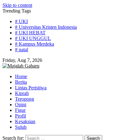
Skip to content
Trending Tags
# UKI
# Universitas Kristen Indonesia
# UKI HEBAT
# UKI UNGGUL
# Kampus Merdeka
# natal
Friday, Aug 7, 2026
Home
Berita
Lintas Peristiwa
Kiprah
Teropong
Opini
Figur
Profil
Kesaksian
Suluh
Search for: