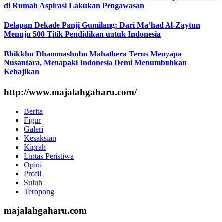
di Rumah Aspirasi Lakukan Pengawasan
Delapan Dekade Panji Gumilang: Dari Ma’had Al-Zaytun
Menuju 500 Titik Pendidikan untuk Indonesia
Bhikkhu Dhammashubo Mahathera Terus Menyapa
Nusantara, Menapaki Indonesia Demi Menumbuhkan
Kebajikan
http://www.majalahgaharu.com/
Berita
Figur
Galeri
Kesaksian
Kiprah
Lintas Peristiwa
Opini
Profil
Suluh
Teropong
majalahgaharu.com