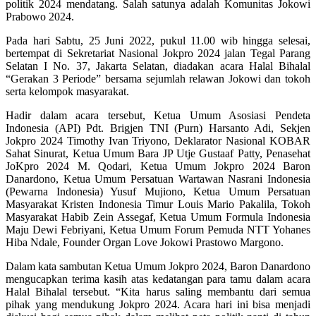
politik 2024 mendatang. Salah satunya adalah Komunitas Jokowi
Prabowo 2024.
Pada hari Sabtu, 25 Juni 2022, pukul 11.00 wib hingga selesai,
bertempat di Sekretariat Nasional Jokpro 2024 jalan Tegal Parang
Selatan I No. 37, Jakarta Selatan, diadakan acara Halal Bihalal
“Gerakan 3 Periode” bersama sejumlah relawan Jokowi dan tokoh
serta kelompok masyarakat.
Hadir dalam acara tersebut, Ketua Umum Asosiasi Pendeta
Indonesia (API) Pdt. Brigjen TNI (Purn) Harsanto Adi, Sekjen
Jokpro 2024 Timothy Ivan Triyono, Deklarator Nasional KOBAR
Sahat Sinurat, Ketua Umum Bara JP Utje Gustaaf Patty, Penasehat
JoKpro 2024 M. Qodari, Ketua Umum Jokpro 2024 Baron
Danardono, Ketua Umum Persatuan Wartawan Nasrani Indonesia
(Pewarna Indonesia) Yusuf Mujiono, Ketua Umum Persatuan
Masyarakat Kristen Indonesia Timur Louis Mario Pakalila, Tokoh
Masyarakat Habib Zein Assegaf, Ketua Umum Formula Indonesia
Maju Dewi Febriyani, Ketua Umum Forum Pemuda NTT Yohanes
Hiba Ndale, Founder Organ Love Jokowi Prastowo Margono.
Dalam kata sambutan Ketua Umum Jokpro 2024, Baron Danardono
mengucapkan terima kasih atas kedatangan para tamu dalam acara
Halal Bihalal tersebut. “Kita harus saling membantu dari semua
pihak yang mendukung Jokpro 2024. Acara hari ini bisa menjadi