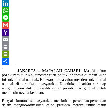
Twitter
LinkedIn
WhatsApp
Line
Gmail
Yahoo
Mail
Email
Print
PrintFriendly
Share
JAKARTA – MAJALAH GAHARU
Masuki tahun
politik Pemilu 2024, atmosfer suhu politik Indonesia di tahun 2022
ini sudah mulai nampak. Beberapa nama calon presiden sudah mulai
nampak di permukaan masyarakat. Diperlukan kearifan dari tiap
warga negara dalam memilih calon presiden yang tepat untuk
memimpin negara kedepan.
Banyak komunitas masyarakat melakukan pertemuan-pertemuan
dalam mengkoordinasikan calon presiden mereka untuk tahun