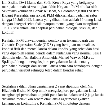
lain Sisilia, Dwi Liana, dan Sofia Kewa Raya yang ketiganya
merupakan mahasiswa tingkat akhir. Kegiatan PkM dibuka oleh
Sekretaris kelurahan Bapak Kusaedi, ST didampingi ibu Evi dari
Bidang Kesejahteraan rakyat. PkM dilaksanakan pada hari rabu
tangga 15 Juli 2025. Lansia yang dihadirkan adalah 15 orang lansia
dengan kategori sehat fisik maupun mental yang akan mengikuti
TKT 2 sesi antara lain adaptasi perubahan biologis, seksual, dan
kognitif.
Kegiatan PkM diawali dengan pengukuran tekanan darah dan
Geriatric Depression Scale (GDS) yang bertujuan memvalidasi
kondisi fisik dan mental lansia dalam kondisi yang sehat dan hasil
yang diperoleh semua berada dalam rentangan yang normal. Sesi 1
dipimpin oleh Ns. Balbina Antonelda Marled Wawo, M.Kep.,
Sp.Kep.J dengan mengeksplore pengalaman lansia tentang
perubahan biologis dan seksual lansia serta cara beradaptasi dengan
perubahan tersebut sehingga tetap dalam kondisi sehat.
Setelahnya dilanjutkan dengan sesi 2 yang dipimpin oleh Ns.
Elizabeth Risha, M.Kep untuk mengeksplore pengalaman lansia
menghadapi perubahan kognitif pada lansia. dalam sesi 2 juga lansia
diajarkan melakukan senam otak lansia agar meningkatkan
kemampuan kognitifnya. Kegiatan PkM ini ditutup dengan