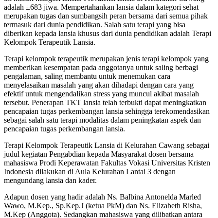
adalah ±683 jiwa. Mempertahankan lansia dalam kategori sehat
merupakan tugas dan sumbangsih peran bersama dari semua pihak
termasuk dari dunia pendidikan. Salah satu terapi yang bisa
diberikan kepada lansia khusus dari dunia pendidikan adalah Terapi
Kelompok Terapeutik Lansia.
Terapi kelompok terapeutik merupakan jenis terapi kelompok yang
memberikan kesempatan pada anggotanya untuk saling berbagi
pengalaman, saling membantu untuk menemukan cara
menyelasaikan masalah yang akan dihadapi dengan cara yang
efektif untuk mengendalikan stress yang muncul akibat masalah
tersebut. Penerapan TKT lansia telah terbukti dapat meningkatkan
pencapaian tugas perkembangan lansia sehingga terekomendasikan
sebagai salah satu terapi modalitas dalam peningkatan aspek dan
pencapaian tugas perkembangan lansia.
Terapi Kelompok Terapeutik Lansia di Kelurahan Cawang sebagai
judul kegiatan Pengabdian kepada Masyarakat dosen bersama
mahasiswa Prodi Keperawatan Fakultas Vokasi Universitas Kristen
Indonesia dilakukan di Aula Kelurahan Lantai 3 dengan
mengundang lansia dan kader.
Adapun dosen yang hadir adalah Ns. Balbina Antonelda Marled
Wawo, M.Kep., Sp.Kep.J (ketua PkM) dan Ns. Elizabeth Risha,
M.Kep (Anggota). Sedangkan mahasiswa yang dilibatkan antara