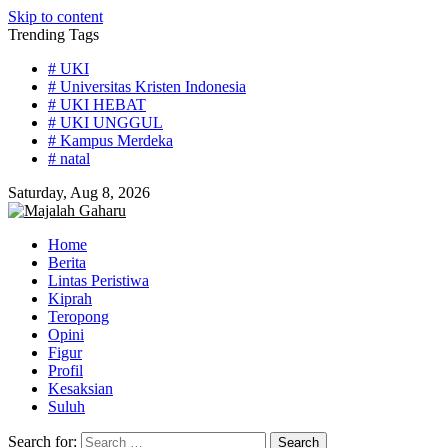
Skip to content
Trending Tags
# UKI
# Universitas Kristen Indonesia
# UKI HEBAT
# UKI UNGGUL
# Kampus Merdeka
# natal
Saturday, Aug 8, 2026
Home
Berita
Lintas Peristiwa
Kiprah
Teropong
Opini
Figur
Profil
Kesaksian
Suluh
Search for: