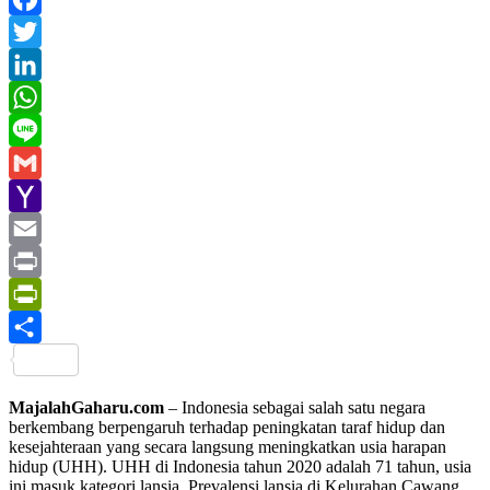
Facebook
Twitter
LinkedIn
WhatsApp
Line
Gmail
Yahoo
Mail
Email
Print
PrintFriendly
Share
MajalahGaharu.com
– Indonesia sebagai salah satu negara
berkembang berpengaruh terhadap peningkatan taraf hidup dan
kesejahteraan yang secara langsung meningkatkan usia harapan
hidup (UHH). UHH di Indonesia tahun 2020 adalah 71 tahun, usia
ini masuk kategori lansia. Prevalensi lansia di Kelurahan Cawang