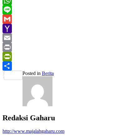
LinkedIn
WhatsApp
Line
Gmail
Yahoo
Mail
Email
Print
PrintFriendly
Posted in
Berita
Share
Redaksi Gaharu
http://www.majalahgaharu.com