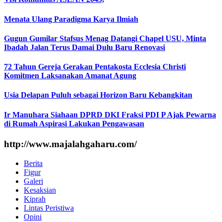
Menata Ulang Paradigma Karya Ilmiah
Gugun Gumilar Stafsus Menag Datangi Chapel USU, Minta
Ibadah Jalan Terus Damai Dulu Baru Renovasi
72 Tahun Gereja Gerakan Pentakosta Ecclesia Christi
Komitmen Laksanakan Amanat Agung
Usia Delapan Puluh sebagai Horizon Baru Kebangkitan
Ir Manuhara Siahaan DPRD DKI Fraksi PDI P Ajak Pewarna
di Rumah Aspirasi Lakukan Pengawasan
http://www.majalahgaharu.com/
Berita
Figur
Galeri
Kesaksian
Kiprah
Lintas Peristiwa
Opini