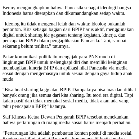
Benny mengungkapkan bahwa Pancasila sebagai ideologi bangsa
Indonesia harus diterapkan dan dikumandangkan setiap waktu.
“Ideolog itu tidak mengenal lelah dan waktu; ideolog bukanlah
penonton. Kita sebagai bagian dari BPIP harus aktif, menggunakan
digital untuk sharing ide gagasan tentang kegiatan, kinerja, dan
pencapaian BPIP dalam pengaplikasian Pancasila. Tapi, sampai
sekarang belum terlihat,” tuturnya.
Pakar komunikasi politik itu mengajak para PNS muda di
lingkungan BPIP untuk melengkapi diri dan memiliki keinginan
membagikan kinerja BPIP dan aplikasi nilai Pancasila via media
sosial dengan mengemasnya untuk sesuai dengan gaya hidup anak
muda.
“Bisa buat sharing keggiatan BPIP. Dampaknya bisa luas dan dilihat
banyak orang jika semua dari kita sharing. Itu teori era digital. Tapi
kalau pasif dan tidak memakai sosial media, tidak akan ada yang
tahu pencapaian BPIP,” katanya.
Staf Khusus Ketua Dewan Pengarah BPIP tersebut menekankan
bahwa pertarungan di ruang media sosial harus menjadi perhatian.
“Pertarungan kita adalah pembuatan konten positif di media sosial.
Konten positif nilai-nilai Pancasila, konten positif kegiatan dan