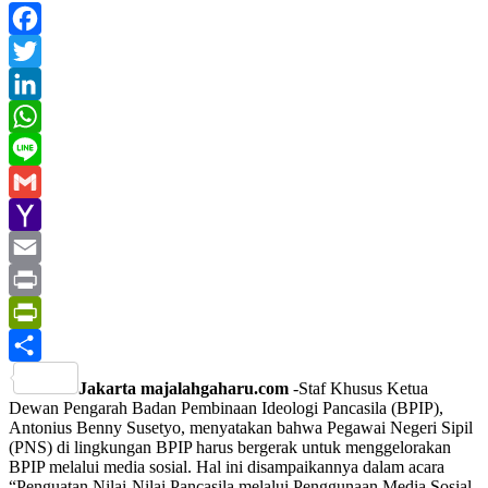
Facebook
Twitter
LinkedIn
WhatsApp
Line
Gmail
Yahoo
Mail
Email
Print
PrintFriendly
Share
Jakarta majalahgaharu.com
-Staf Khusus Ketua
Dewan Pengarah Badan Pembinaan Ideologi Pancasila (BPIP),
Antonius Benny Susetyo, menyatakan bahwa Pegawai Negeri Sipil
(PNS) di lingkungan BPIP harus bergerak untuk menggelorakan
BPIP melalui media sosial. Hal ini disampaikannya dalam acara
“Penguatan Nilai-Nilai Pancasila melalui Penggunaan Media Sosial