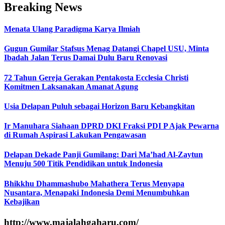
Breaking News
Menata Ulang Paradigma Karya Ilmiah
Gugun Gumilar Stafsus Menag Datangi Chapel USU, Minta
Ibadah Jalan Terus Damai Dulu Baru Renovasi
72 Tahun Gereja Gerakan Pentakosta Ecclesia Christi
Komitmen Laksanakan Amanat Agung
Usia Delapan Puluh sebagai Horizon Baru Kebangkitan
Ir Manuhara Siahaan DPRD DKI Fraksi PDI P Ajak Pewarna
di Rumah Aspirasi Lakukan Pengawasan
Delapan Dekade Panji Gumilang: Dari Ma’had Al-Zaytun
Menuju 500 Titik Pendidikan untuk Indonesia
Bhikkhu Dhammashubo Mahathera Terus Menyapa
Nusantara, Menapaki Indonesia Demi Menumbuhkan
Kebajikan
http://www.majalahgaharu.com/