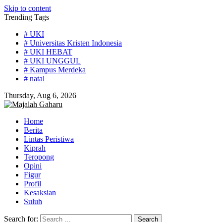
Skip to content
Trending Tags
# UKI
# Universitas Kristen Indonesia
# UKI HEBAT
# UKI UNGGUL
# Kampus Merdeka
# natal
Thursday, Aug 6, 2026
Home
Berita
Lintas Peristiwa
Kiprah
Teropong
Opini
Figur
Profil
Kesaksian
Suluh
Search for: