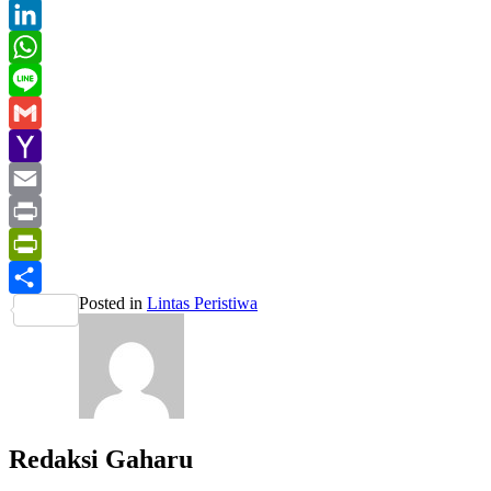
Twitter
LinkedIn
WhatsApp
Line
Gmail
Yahoo
Mail
Email
Print
PrintFriendly
Posted in
Lintas Peristiwa
Share
Redaksi Gaharu