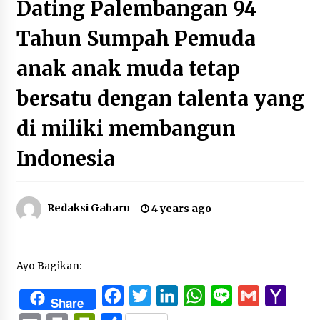
Dating Palembangan 94
Tahun Sumpah Pemuda
anak anak muda tetap
bersatu dengan talenta yang
di miliki membangun
Indonesia
Redaksi Gaharu
4 years ago
Ayo Bagikan:
Facebook
Twitter
LinkedIn
WhatsApp
Line
Gmail
Yaho
Share
Mail