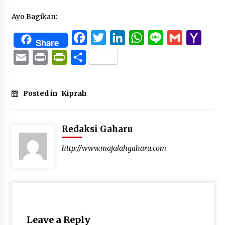
Ayo Bagikan:
Facebook
Twitter
LinkedIn
WhatsApp
Line
Gmail
Yaho
Share
Mail
Email
Print
PrintFriendly
Share
Posted in
Kiprah
Redaksi Gaharu
http://www.majalahgaharu.com
Leave a Reply